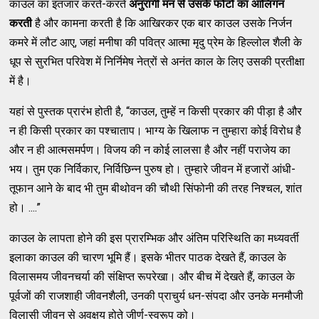
काउल का इंतजार करते-करते
अनुरागी मन
से उसके फोटो का
आलिंगन
करती
है और कामना करती है कि आखिरकर एक बार काउल उसके निर्जन
कमरे में लौट आए, जहां मनीषा की पवित्र आत्मा मृदु प्रेम के हिल्लोल शैली के
धूप से सुरभित परिवेश में निर्निमेष नेत्रों से अनंत काल के लिए उसकी प्रतीक्षा
में है।
यहां से पुस्तक प्रारंभ होती है, “काउल, तुम्हें न किसी प्रकार की पीड़ा है और
न ही किसी प्रकार का पश्चाताप। भाग्य के खिलाफ न तुम्हारा कोई विरोध है
और न ही आत्मसमर्पण। विजय की न कोई लालसा है और नहीं पराजेय का
भय। तुम एक निर्विकार, निर्विछिन्न पुरुष हो। तुम्हारे जीवन में हजारों आंधी-
तूफान आने के बाद भी तुम बीथोवन की चौथी सिंफोनी की तरह निश्चल, शांत
हो। ....”
काउल के लापता होने की इस प्रारम्भिक और अंतिम परिस्थिति का मध्यवर्ती
इलाका काउल की चारण भूमि हैं। इसके भीतर पाठक देखते हैं, काउल के
विलासमय जीवनचर्या की संक्षिप्त रूपरेखा। और बीच में देखते हैं, काउल के
पूर्वजों की राजशाही जीवनशैली, उनकी प्राचुर्य धन-संपदा और उनके मनमौजी
विलासी जीवन से अवक्षय होते जीर्ण-स्वरूप को।