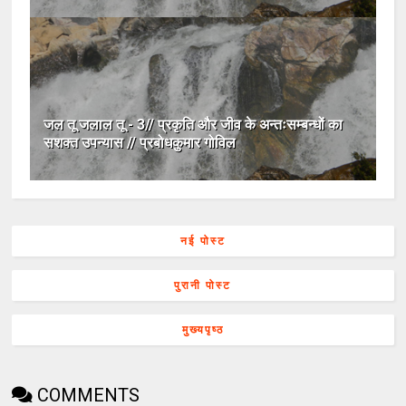
जल तू जलाल तू - 3// प्रकृति और जीव के अन्तःसम्बन्धों का
सशक्त उपन्यास // प्रबोधकुमार गोविल
नई पोस्ट
पुरानी पोस्ट
मुख्यपृष्ठ
COMMENTS