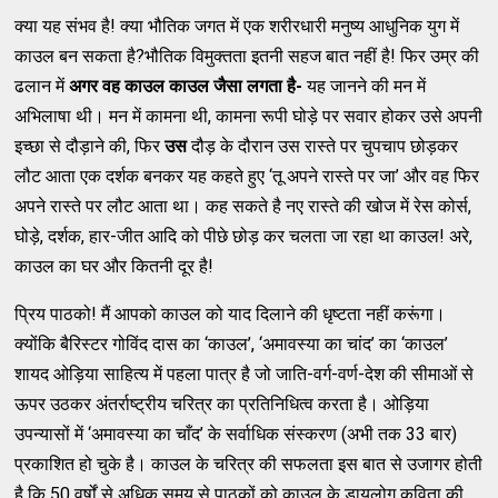
क्या यह संभव है! क्या भौतिक जगत में एक शरीरधारी मनुष्य आधुनिक युग में
काउल बन सकता है?भौतिक विमुक्तता इतनी सहज बात नहीं है! फिर उम्र की
ढलान में
अगर वह काउल काउल जैसा
लगता है-
यह जानने की मन में
अभिलाषा थी। मन में कामना थी, कामना रूपी घोड़े पर सवार होकर उसे अपनी
इच्छा से दौड़ाने की, फिर
उस
दौड़ के दौरान उस रास्ते पर चुपचाप छोड़कर
लौट आता एक दर्शक बनकर यह कहते हुए ‘तू अपने रास्ते पर जा’ और वह फिर
अपने रास्ते पर लौट आता था। कह सकते है नए रास्ते की खोज में रेस कोर्स,
घोड़े, दर्शक, हार-जीत आदि को पीछे छोड़ कर चलता जा रहा था काउल! अरे,
काउल का घर और कितनी दूर है!
प्रिय पाठको! मैं आपको काउल को याद दिलाने की धृष्टता नहीं करूंगा।
क्योंकि बैरिस्टर गोविंद दास का ‘काउल’, ‘अमावस्या का चांद’ का ‘काउल’
शायद ओड़िया साहित्य में पहला पात्र है जो जाति-वर्ग-वर्ण-देश की सीमाओं से
ऊपर उठकर अंतर्राष्ट्रीय चरित्र का प्रतिनिधित्व करता है। ओड़िया
उपन्यासों में ‘अमावस्या का चाँद’ के सर्वाधिक संस्करण (अभी तक 33 बार)
प्रकाशित हो चुके है। काउल के चरित्र की सफलता इस बात से उजागर होती
है कि 50 वर्षों से अधिक समय से पाठकों को काउल के डायलोग कविता की