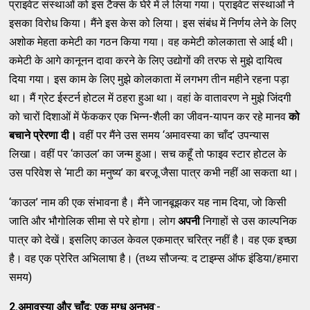
प्राइवेट संस्थाओं को इस टैक्स के घेरे में ले लिया गया। प्राइवेट संस्थाओं ने
इसका विरोध किया। मैंने इस केस को लिया। इस संबंध में निर्णय लेने के लिए
अशोक मेहता कमेटी का गठन किया गया। वह कमेटी कोलकाता से आई थी।
कमेटी के आगे कानूनन दावा करने के लिए उद्योगों की तरफ से मुझे दायित्व
दिया गया। इस काम के लिए मुझे कोलकाता में लगभग तीन महीने रहना पड़ा
था। मैं ग्रेट ईस्टर्न होटल में ठहरा हुआ था। वहां के वातावरण ने मुझे जिंदगी
को चारों दिशाओं में फेंककर एक भिन्न-शैली का जीवन-यापन कर रहे मानव
को
बचाने
प्रेरणा
दी।
वहीं पर मैंने उस समय ‘अमावस्या का चाँद’ उपन्यास
लिखा। वहीं पर ‘काउल’ का जन्म हुआ। सच कहूँ तो फाइव स्टार होटल के
उस परिवेश से ‘माटी का मनुष्य’ का बरजू जैसा पात्र कभी नहीं आ सकता था।
‘काउल’ नाम की एक संभावना है। मैंने जानबूझकर यह नाम दिया, जो किसी
जाति और भौगोलिक सीमा से परे होगा। लोग
अपनी
निगाहों से उस काल्पनिक
पात्र को देखें। इसलिए काउल केवल एकमात्र चरित्र नहीं है। वह एक इच्छा
है। वह एक प्रेरित अभिलाषा है। (तथ्य सौजन्य: द टाइम्स ऑफ इंडिया/हमारा
समय)
2.अमावस्या और
चाँद:
एक
मुग्ध
अनुभव
:-