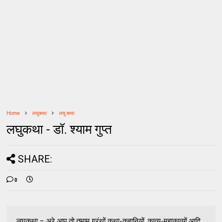
Home
लघुकथा
लघु कथा
लघुकथा - डॉ. श्याम गुप्त
SHARE:
0
लघुकथा – अरे आप तो तमाम ग्रंथों कथा-कहानियों, काव्य-महाकाव्यों आदि