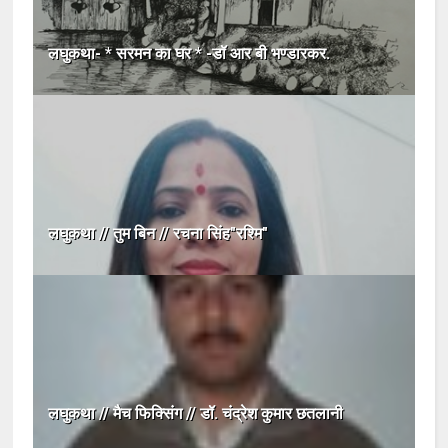
लघुकथा- * सरमन का घर * -डॉ आर बी भण्डारकर.
लघुकथा // तुम बिन // रचना सिंह"रश्मि"
लघुकथा // मैच फिक्सिंग // डॉ. चंद्रेश कुमार छतलानी