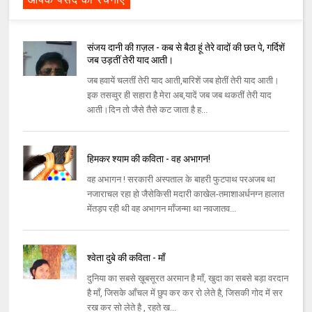
संजय दानी की ग़ज़ल - कब से बैठा हूं तेरे वादों की छत पे, गर्दिशें
जब उड़तीं तेरी याद आती।
जब हवायें चलतीं तेरी याद आती,बारिशें जब होतीं तेरी याद आती।
इक तसव्वुर ही सहारा है मेरा अब,यादें जब जब थकतीं तेरी याद
आती।दिन तो जैसे तैसे कट जाता है ह...
हिमकर श्याम की कविता - वह अभागन!
वह अभागन ! सरकारी अस्पताल के बाहरी फुटपाथ परअजब था
नजाराचल रहा हो जैसेकिसी मदारी काखेल-तमाशाअर्धनग्न हालात
मेंतड़प रही थी वह अभागन माँजन्मा था नवजातव...
श्वेता दुबे की कविता - माँ
दुनिया का सबसे ख़ूबसूरत अरमान है माँ, खुदा का सबसे बड़ा वरदान
है माँ, जिसके आँचल में छुप कर कर रो लेते है, जिसकी गोद में सर
रख कर सो लेते है , रहते ख...