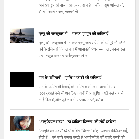
असंख्य दुआओं वाली, आन,बान, शान है । माँ का शुभ आँचल तो,
शीश पे आशीष सम, संकटों से...
मृत्यु को महसूसता मैं -- पंकज प्रसून की कविताएँ
मृत्यु को महसूसता मैं-- पंकज प्रसूनवह अंधेरी कोठरीपूरे नौ महीने
की कैदजिससे निकल कर मैं आयावहीं अंधेरा---काला, कालादेख
रहामहसूस कर रहा सर्वत्रबदन हो र...
राम के फरियादी - प्रतिभा जोशी की कविताएँ
राम के फ़रियादी कैकई की फरियाद लो लगा आज फिर राम
दरबार,आई कैकेयी अब लिए नयनों में आंसू,शिकायतें कई राम से
लाई दिल में,और पूछे राम से अपराध अपने,क्यों द...
"आइडियल मदर" - डॉ कविता"किरण" की लंबी कविता
"आइडियल मदर" ©डॉ कविता"किरण" माँएं.. अक्सर फैलियर क्यूँ
होती हैं.... क्यूँ बच्चे तुलना करते हैं अपनी माँओं की दूसरे बच्चों की