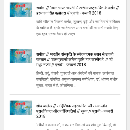
समीक्षा // ‘नमन भारत भारती’ में असीम राष्ट्रभक्ति के दर्शन //
हरभजन सिंह मल्होत्रा // प्राची - फरवरी 2018
कवि हरीलाल ‘मिलन’ कर्मठ, जुझारू, दृढ़ी और स्वाभिमानी व्यक्तित्व
के मालिक है. इनके साहित्य पर अगर चर्चा की जाय तो उसके लिए
एक वृहद् ग्रन्थ तैयार हो जाएग...
समीक्षा // भारतीय संस्कृति के संवेदनात्मक ख्वाब से उपजी
पहचान // पाक प्रवासी कविता कृति ‘यह कश्मीर है’ // डॉ.
मधुर नज्मी // प्राची - फरवरी 2018
हिन्दी, उर्दू, पंजाबी, गुजराती और अंग्रेजी की मानक, ऊर्जस्वल
कवयित्री, संयमित, अनुभव-सम्पन्ना समीक्षिका, डॉ. अंजना संधीर
मूलतः भारत से हैं. कोलम्बिया ...
शोध आलेख // साहित्यिक पत्रकारिता की समकालीन
प्रासंगिकता और परिस्थितियां // सुमन // प्राची - फरवरी
2018
‘खीचों न कमान को, न तलवार निकालो जब तोप मुकाबिल हो, तो