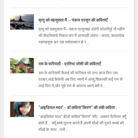
मृत्यु को महसूसता मैं -- पंकज प्रसून की कविताएँ
मृत्यु को महसूसता मैं-- पंकज प्रसूनवह अंधेरी कोठरीपूरे नौ महीने
की कैदजिससे निकल कर मैं आयावहीं अंधेरा---काला, कालादेख
रहामहसूस कर रहा सर्वत्रबदन हो र...
राम के फरियादी - प्रतिभा जोशी की कविताएँ
राम के फ़रियादी कैकई की फरियाद लो लगा आज फिर राम
दरबार,आई कैकेयी अब लिए नयनों में आंसू,शिकायतें कई राम से
लाई दिल में,और पूछे राम से अपराध अपने,क्यों द...
"आइडियल मदर" - डॉ कविता"किरण" की लंबी कविता
"आइडियल मदर" ©डॉ कविता"किरण" माँएं.. अक्सर फैलियर क्यूँ
होती हैं.... क्यूँ बच्चे तुलना करते हैं अपनी माँओं की दूसरे बच्चों की
माँओं के साथ.. उन्हें ...