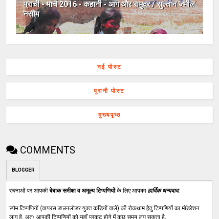
प्राची - मार्च 2016 - कहानी - आग और समुद्र / सुल्तान जमील
नसीम
नई पोस्ट
पुरानी पोस्ट
मुख्यपृष्ठ
COMMENTS
BLOGGER
रचनाओं पर आपकी
बेबाक समीक्षा व अमूल्य टिप्पणियों
के लिए आपका
हार्दिक धन्यवाद
.
स्पैम टिप्पणियों (वायरस डाउनलोडर युक्त कड़ियों वाले) की रोकथाम हेतु टिप्पणियों का मॉडरेशन
लागू है. अतः आपकी टिप्पणियों को यहाँ प्रकट होने में कुछ समय लग सकता है.