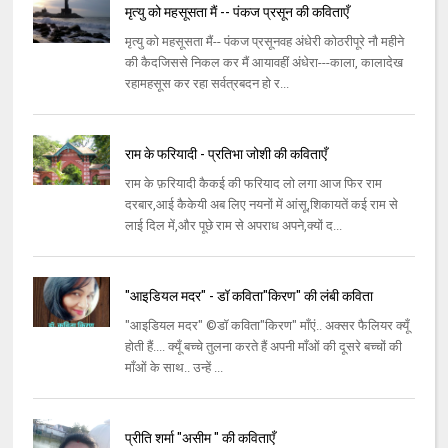
मृत्यु को महसूसता मैं -- पंकज प्रसून की कविताएँ
मृत्यु को महसूसता मैं-- पंकज प्रसूनवह अंधेरी कोठरीपूरे नौ महीने
की कैदजिससे निकल कर मैं आयावहीं अंधेरा---काला, कालादेख
रहामहसूस कर रहा सर्वत्रबदन हो र...
राम के फरियादी - प्रतिभा जोशी की कविताएँ
राम के फ़रियादी कैकई की फरियाद लो लगा आज फिर राम
दरबार,आई कैकेयी अब लिए नयनों में आंसू,शिकायतें कई राम से
लाई दिल में,और पूछे राम से अपराध अपने,क्यों द...
"आइडियल मदर" - डॉ कविता"किरण" की लंबी कविता
"आइडियल मदर" ©डॉ कविता"किरण" माँएं.. अक्सर फैलियर क्यूँ
होती हैं.... क्यूँ बच्चे तुलना करते हैं अपनी माँओं की दूसरे बच्चों की
माँओं के साथ.. उन्हें ...
प्रीति शर्मा "असीम " की कविताएँ