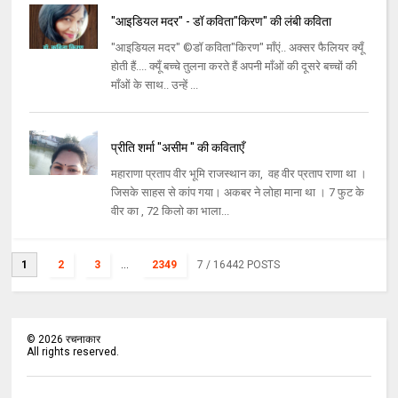
"आइडियल मदर" - डॉ कविता"किरण" की लंबी कविता
"आइडियल मदर" ©डॉ कविता"किरण" माँएं.. अक्सर फैलियर क्यूँ
होती हैं.... क्यूँ बच्चे तुलना करते हैं अपनी माँओं की दूसरे बच्चों की
माँओं के साथ.. उन्हें ...
प्रीति शर्मा "असीम " की कविताएँ
महाराणा प्रताप वीर भूमि राजस्थान का, वह वीर प्रताप राणा था ।
जिसके साहस से कांप गया। अकबर ने लोहा माना था । 7 फुट के
वीर का , 72 किलो का भाला...
1
2
3
...
2349
7
/ 16442 POSTS
©
2026
रचनाकार
All rights reserved.