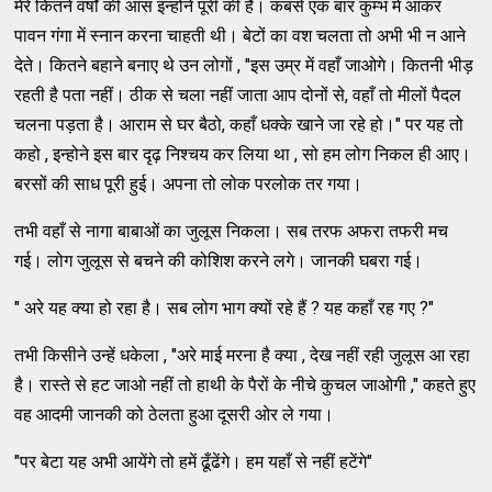
मेरे कितने वर्षों की आस इन्होने पूरी की है। कबसे एक बार कुम्भ में आकर
पावन गंगा में स्नान करना चाहती थी। बेटों का वश चलता तो अभी भी न आने
देते। कितने बहाने बनाए थे उन लोगों , "इस उम्र में वहाँ जाओगे। कितनी भीड़
रहती है पता नहीं। ठीक से चला नहीं जाता आप दोनों से, वहाँ तो मीलों पैदल
चलना पड़ता है। आराम से घर बैठो, कहाँ धक्के खाने जा रहे हो।" पर यह तो
कहो , इन्होने इस बार दृढ़ निश्चय कर लिया था , सो हम लोग निकल ही आए।
बरसों की साध पूरी हुई। अपना तो लोक परलोक तर गया।
तभी वहाँ से नागा बाबाओं का जुलूस निकला। सब तरफ अफरा तफरी मच
गई। लोग जुलूस से बचने की कोशिश करने लगे। जानकी घबरा गई।
" अरे यह क्या हो रहा है। सब लोग भाग क्यों रहे हैं ? यह कहाँ रह गए ?"
तभी किसीने उन्हें धकेला , "अरे माई मरना है क्या , देख नहीं रही जुलूस आ रहा
है। रास्ते से हट जाओ नहीं तो हाथी के पैरों के नीचे कुचल जाओगी ," कहते हुए
वह आदमी जानकी को ठेलता हुआ दूसरी ओर ले गया।
"पर बेटा यह अभी आयेंगे तो हमें ढूँढेंगे। हम यहाँ से नहीं हटेंगे"