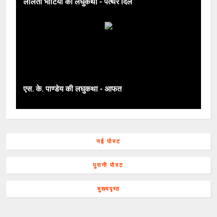
ललिता भाटिया की लघुकथा - पत्थर दिल
एस. के. पाण्डेय की लघुकथा - आफत
नई पोस्ट
पुरानी पोस्ट
मुख्यपृष्ठ