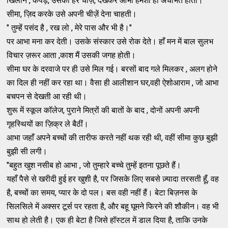
खिलौने , कपड़े, उसकी हर चीज़, देखकर आभा हमेशा ही अचंभित होती।
सीमा, ज़िद करके उसे अपनी चीज़ें देना चाहती।
" तुम्हें पसंद है , रख लो , मेरे पास और भी है।"
पर आभा मना कर देती। उसके संस्कार उसे रोक देते। हाँ मन में बाल सुलभ
विचार ज़रूर आता ,काश मैं उसकी जगह होती।
सीमा घर के दरवाजे पर ही उसे मिल गई। बरसों बाद गले मिलकर , अलग होने
का दिल ही नहीं कर रहा था। वैसा ही आलीशान घर,वही ऐशोआराम , जो आभा
बचपन से देखती आ रही थी।
शुरू में स्कूल कॉलेज, पुराने मित्रों की बातों के बाद , दोनों अपनी अपनी
गृहस्थियों का ज़िक्र ले बैठीं।
आभा जहाँ अपने बच्चों की तारीफ करते नहीं थक रही थी, वहीं सीमा कुछ बुझी
बुझी सी लगी।
"बहुत खुश नसीब हो आभा , जो तुम्हारे बच्चे तुम्हें इतना पूछते हैं।
यहाँ पैसे से खरीदी हुई हर खुशी है, पर जिसके लिए सबसे ज़्यादा तरसती हूँ, वह
है, बच्चों का समय, प्यार के दो पल। बस वही नहीं हैं। बेटा बिज़नस के
सिलसिले में अक्सर टूर्स पर रहता है, और बहू घूमने फिरने की शौकीन। वह भी
साथ हो लेती है। एक ही बेटा है जिसे हॉस्टल में डाल दिया है, ताकि उनके