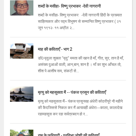
शब्दों के मसीहा- विष्णु प्रभाकर -देवी नागरानी
शब्दों के मसीहा- विष्णु प्रभाकर -देवी नागरानी हिंदी के प्रख्यात
साहित्यकार और पद्म विभूषण से सम्मानित विष्णु प्रभाकर ( २१
जून १९१२- ११ अप्रैल २...
माह की कविताएँ - भाग 2
डॉ0 मृदुला शुक्ला "मृदु" ममता की खान है माँ, गीत, सुर, तान है माँ,
असंख्य दुआओं वाली, आन,बान, शान है । माँ का शुभ आँचल तो,
शीश पे आशीष सम, संकटों से...
मृत्यु को महसूसता मैं -- पंकज प्रसून की कविताएँ
मृत्यु को महसूसता मैं-- पंकज प्रसूनवह अंधेरी कोठरीपूरे नौ महीने
की कैदजिससे निकल कर मैं आयावहीं अंधेरा---काला, कालादेख
रहामहसूस कर रहा सर्वत्रबदन हो र...
राम के फरियादी - प्रतिभा जोशी की कविताएँ