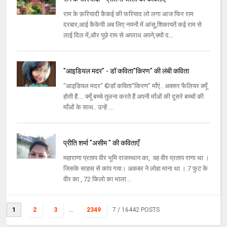
राम के फ़रियादी कैकई की फरियाद लो लगा आज फिर राम
दरबार,आई कैकेयी अब लिए नयनों में आंसू,शिकायतें कई राम से
लाई दिल में,और पूछे राम से अपराध अपने,क्यों द...
"आइडियल मदर" - डॉ कविता"किरण" की लंबी कविता
"आइडियल मदर" ©डॉ कविता"किरण" माँएं.. अक्सर फैलियर क्यूँ
होती हैं.... क्यूँ बच्चे तुलना करते हैं अपनी माँओं की दूसरे बच्चों की
माँओं के साथ.. उन्हें ...
प्रीति शर्मा "असीम " की कविताएँ
महाराणा प्रताप वीर भूमि राजस्थान का, वह वीर प्रताप राणा था ।
जिसके साहस से कांप गया। अकबर ने लोहा माना था । 7 फुट के
वीर का , 72 किलो का भाला...
1
2
3
...
2349
7
/ 16442 POSTS