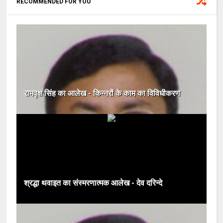
RECOMMENDED FOR YOU
रामवृक्ष सिंह का आलेख - किन्नरों के काम का विविधीकरण
श्रद्धा थवाइत का संस्मरणात्मक आलेख - देव दरिन्दे