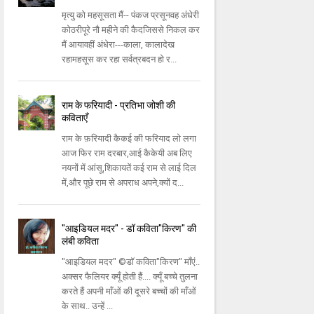
मृत्यु को महसूसता मैं-- पंकज प्रसूनवह अंधेरी
कोठरीपूरे नौ महीने की कैदजिससे निकल कर
मैं आयावहीं अंधेरा---काला, कालादेख
रहामहसूस कर रहा सर्वत्रबदन हो र...
राम के फरियादी - प्रतिभा जोशी की
कविताएँ
राम के फ़रियादी कैकई की फरियाद लो लगा
आज फिर राम दरबार,आई कैकेयी अब लिए
नयनों में आंसू,शिकायतें कई राम से लाई दिल
में,और पूछे राम से अपराध अपने,क्यों द...
"आइडियल मदर" - डॉ कविता"किरण" की
लंबी कविता
"आइडियल मदर" ©डॉ कविता"किरण" माँएं..
अक्सर फैलियर क्यूँ होती हैं.... क्यूँ बच्चे तुलना
करते हैं अपनी माँओं की दूसरे बच्चों की माँओं
के साथ.. उन्हें ...