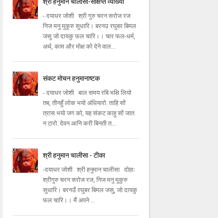
श्री हनुमान चालीसा-संक्षिप्त व्याख्या
- दयाधर जोशी श्री गुरु चरन सरोज रज
निज मनु मुकुरु सुधारि। बरनउ रघुबर बिमल
जसु जो दायकु फल चारि।। चार फल-धर्म,
अर्थ, काम और मोक्ष को देने वाल...
संकट मोचन हनुमानाष्टक
- दयाधर जोशी बाल समय रबि भक्षि लियो
तब, तीनहुँ लोक भयो अंधियारो. ताहि सों
त्रास भयो जग को, यह संकट काहु सों जात
न टारो. देवन आनि करी बिनती त...
श्री हनुमान चालीसा - टीका
-दयाधर जोशी श्री हनुमान चालीसा दोहाः
श्रीगुरु चरन सरोज रज, निज मनु मुकुरु
सुधारि। बरनउँ रघुबर बिमल जसु, जो दायकु
फल चारि।। मैं अपने ...