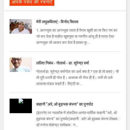
आपके पसंद की रचनाएँ
मेरी लघुकविताएं - विनोद सिल्ला
1. आगन्तुक हर आगन्तुक लाता है पैगाम खुशी का या फिर गम का
जो कर देता है माहौल खुशनुमा या गमगीन आंसू ही है मात्र ऐसा
आगन्तुक जो आकर कर देता है हल्का-फु...
ललित निबंध - गोलार्थ - डा. सुरेन्द्र वर्मा
गोलार्थडा. सुरेन्द्र वर्मागोल का अर्थ क्या है ? एक हो तो बताएं। यों
तो पूरी धरती ही गोल है। आकाश भी गोल ही है। तभी तो उसे
आकाश-मंडल कहते हैं। मिट्टी क...
कहानी "अरे, ओ बुड़भक बंभना" का पुनर्पाठ
(इंटरनेट पर गद्यकोश में संकलित अत्यंत मार्मिक कहानी "अरे, ओ
बुड़भक बंभना" का पुनर्पाठ)कहानी : अरे! ओ बुडबक बंभना लेखक :
डॉ मनोज मोक्षेन्द्र समीक्षक : न...