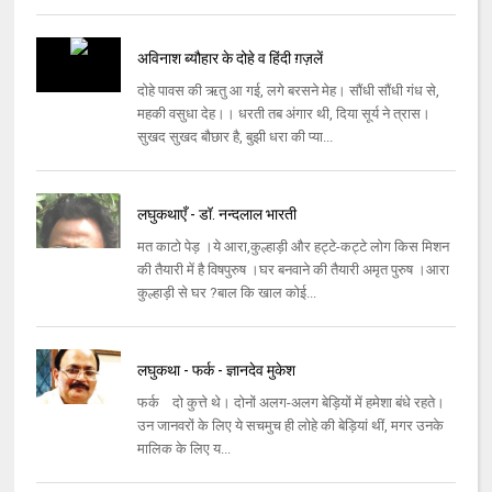
अविनाश ब्यौहार के दोहे व हिंदी ग़ज़लें
दोहे पावस की ऋतु आ गई, लगे बरसने मेह। सौंधी सौंधी गंध से,
महकी वसुधा देह।। धरती तब अंगार थी, दिया सूर्य ने त्रास।
सुखद सुखद बौछार है, बुझी धरा की प्या...
लघुकथाएँ - डॉ. नन्दलाल भारती
मत काटो पेड़ ।ये आरा,कुल्हाड़ी और हट्टे-कट्टे लोग किस मिशन
की तैयारी में है विषपुरुष ।घर बनवाने की तैयारी अमृत पुरुष ।आरा
कुल्हाड़ी से घर ?बाल कि खाल कोई...
लघुकथा - फर्क - ज्ञानदेव मुकेश
फर्क दो कुत्ते थे। दोनों अलग-अलग बेड़ियों में हमेशा बंधे रहते।
उन जानवरों के लिए ये सचमुच ही लोहे की बेड़ियां थीं, मगर उनके
मालिक के लिए य...