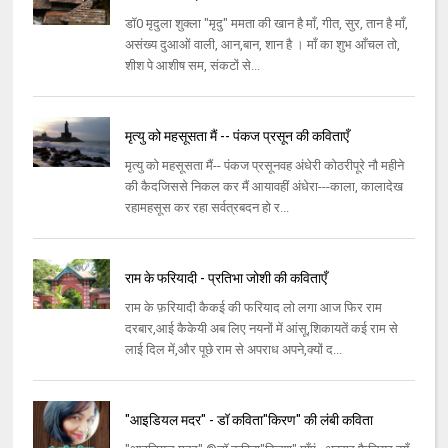
डॉ0 मृदुला शुक्ला "मृदु" ममता की खान है माँ, गीत, सुर, तान है माँ,
असंख्य दुआओं वाली, आन,बान, शान है । माँ का शुभ आँचल तो,
शीश पे आशीष सम, संकटों से...
मृत्यु को महसूसता मैं -- पंकज प्रसून की कविताएँ
मृत्यु को महसूसता मैं-- पंकज प्रसूनवह अंधेरी कोठरीपूरे नौ महीने
की कैदजिससे निकल कर मैं आयावहीं अंधेरा---काला, कालादेख
रहामहसूस कर रहा सर्वत्रबदन हो र...
राम के फरियादी - प्रतिभा जोशी की कविताएँ
राम के फ़रियादी कैकई की फरियाद लो लगा आज फिर राम
दरबार,आई कैकेयी अब लिए नयनों में आंसू,शिकायतें कई राम से
लाई दिल में,और पूछे राम से अपराध अपने,क्यों द...
"आइडियल मदर" - डॉ कविता"किरण" की लंबी कविता