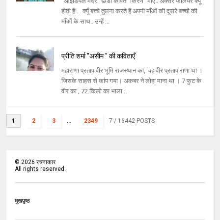
"आइडियल मदर" ©डॉ कविता"किरण" माँएं.. अक्सर फैलियर क्यूँ
होती हैं.... क्यूँ बच्चे तुलना करते हैं अपनी माँओं की दूसरे बच्चों की
माँओं के साथ.. उन्हें ...
प्रीति शर्मा "असीम " की कविताएँ
महाराणा प्रताप वीर भूमि राजस्थान का, वह वीर प्रताप राणा था ।
जिसके साहस से कांप गया। अकबर ने लोहा माना था । 7 फुट के
वीर का , 72 किलो का भाला...
1
2
3
...
2349
7
/ 16442 POSTS
©
2026
रचनाकार
All rights reserved.
मुखपृष्ठ