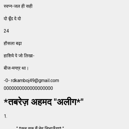
स्वप्न-जल ही सही
दो बूँद दे दो
24
हौसला बढ़ा
हाशिये पे जो लिखा-
बीज-मन्त्र था।
-0- rdkamboj49@gmail.com
0000000000000000000
*तबरेज़ अहमद "अलीग*"
1.
" *कब तक मैं नेह निभाऊँगा* "