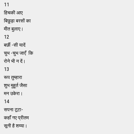
11
हिचकी आए
बिछुड़ा बरसों का
मीत बुलाए।
12
बर्छी -सी यादें
चुभ -चुभ जाएँ कि
रोने भी न दें।
13
रूप तुम्हारा
शुभ मुहूर्त जैसा
मन उकेरा।
14
सपना टूटा-
कहाँ गए प्रीतम
सूनी है शय्या।