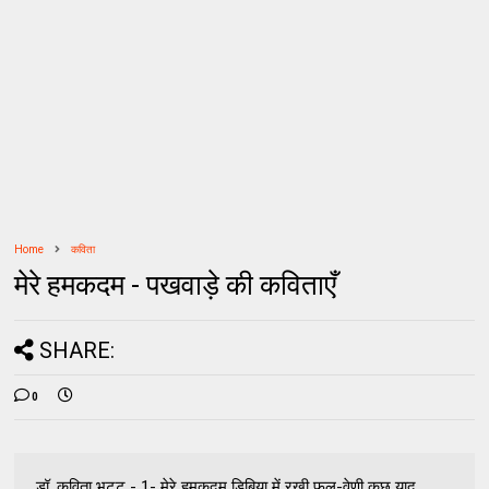
Home
कविता
मेरे हमकदम - पखवाड़े की कविताएँ
SHARE:
0
डॉ. कविता भट्ट - 1- मेरे हमकदम डिबिया में रखी फूल-वेणी कुछ याद