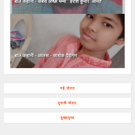
बाल कहानी - सबसे अच्छी मम्मी : हरीश कुमार ‘अमित’
बाल कहानी - आलस - सार्थक देवांगन
नई पोस्ट
पुरानी पोस्ट
मुख्यपृष्ठ