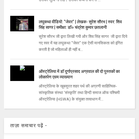
लघुकथा वीडियो: "जेवर" | लेखक- सुरेश सौरभ | स्वर: शिव
सिंह सागर | समीक्षा: डॉ० चंद्रेश कुमार छतलानी
सुरेश सौरभ जी द्वारा लिखी गयी और शिव सिंह सागर जी द्वारा दिये
गए स्वर में यह लघुकथा "जेवर" एक ऐसी मानसिकता को इंगित
करती है जो महिलाओं ही नहीं ब...
ऑस्ट्रेलिया में डॉ दुर्गाप्रसाद अग्रवाल की दो पुस्तकों का
लोकार्पण एवम व्याख्यान
ऑस्ट्रेलिया के खूबसूरत शहर पर्थ की अग्रणी साहित्यिक-
सांस्कृतिक संस्था ‘संस्कृति’ तथा हिन्दी समाज ऑफ पश्चिमी
ऑस्ट्रेलिया (HSWA) के संयुक्त तत्वाधान में...
ताज़ा समाचार पढ़ें -