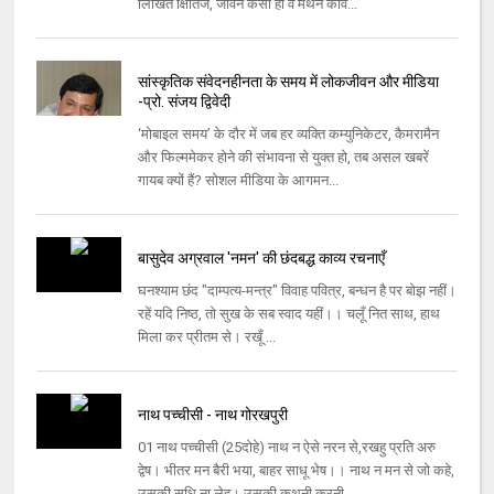
लिखित क्षितिज, जीवन कैसा हो व मंथन कवि...
सांस्कृतिक संवेदनहीनता के समय में लोकजीवन और मीडिया
-प्रो. संजय द्विवेदी
‘मोबाइल समय’ के दौर में जब हर व्यक्ति कम्युनिकेटर, कैमरामैन
और फिल्ममेकर होने की संभावना से युक्त हो, तब असल खबरें
गायब क्यों हैं? सोशल मीडिया के आगमन...
बासुदेव अग्रवाल 'नमन' की छंदबद्ध काव्य रचनाएँ
घनश्याम छंद "दाम्पत्य-मन्त्र" विवाह पवित्र, बन्धन है पर बोझ नहीं।
रहें यदि निष्ठ, तो सुख के सब स्वाद यहीं।। चलूँ नित साथ, हाथ
मिला कर प्रीतम से। रखूँ ...
नाथ पच्चीसी - नाथ गोरखपुरी
01 नाथ पच्चीसी (25दोहे) नाथ न ऐसे नरन से,रखहु प्रति अरु
द्वेष। भीतर मन बैरी भया, बाहर साधू भेष।। नाथ न मन से जो कहे,
उसकी सुधि ना लेह। उसकी कथनी करनी ...