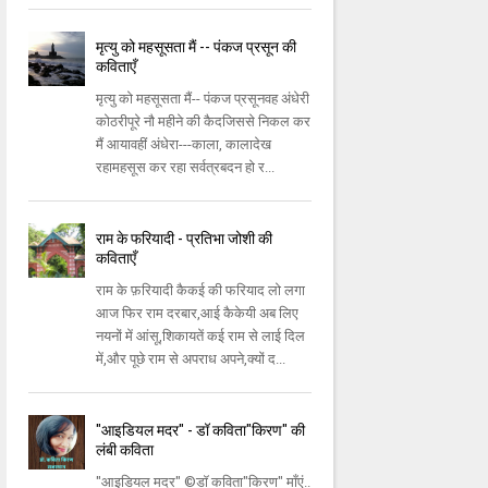
मृत्यु को महसूसता मैं -- पंकज प्रसून की
कविताएँ
मृत्यु को महसूसता मैं-- पंकज प्रसूनवह अंधेरी
कोठरीपूरे नौ महीने की कैदजिससे निकल कर
मैं आयावहीं अंधेरा---काला, कालादेख
रहामहसूस कर रहा सर्वत्रबदन हो र...
राम के फरियादी - प्रतिभा जोशी की
कविताएँ
राम के फ़रियादी कैकई की फरियाद लो लगा
आज फिर राम दरबार,आई कैकेयी अब लिए
नयनों में आंसू,शिकायतें कई राम से लाई दिल
में,और पूछे राम से अपराध अपने,क्यों द...
"आइडियल मदर" - डॉ कविता"किरण" की
लंबी कविता
"आइडियल मदर" ©डॉ कविता"किरण" माँएं..