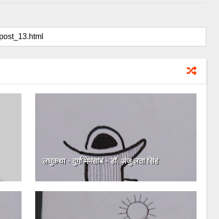
लघुकथा - दुर्गा मेमसाब - डॉ. अंजु लता सिंह