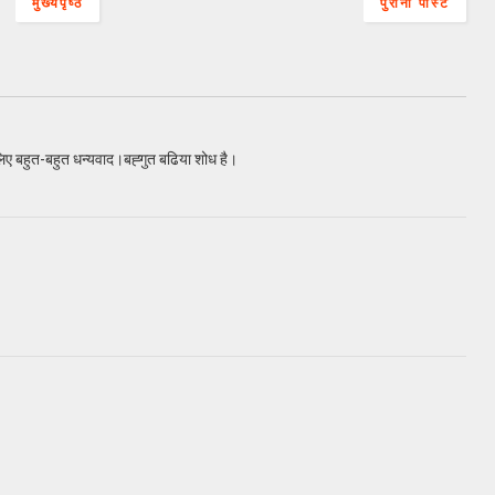
मुख्यपृष्ठ
पुरानी पोस्ट
 लिए बहुत-बहुत धन्यवाद।बह्गुत बढिया शोध है।