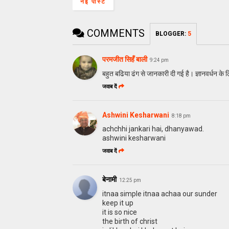
नई पोस्ट
COMMENTS
BLOGGER
:
5
परमजीत सिहँ बाली
9:24 pm
बहुत बढिया ढंग से जानकारी दी गई है। ज्ञानवर्धन के
जवाब दें
Ashwini Kesharwani
8:18 pm
achchhi jankari hai, dhanyawad.
ashwini kesharwani
जवाब दें
बेनामी
12:25 pm
itnaa simple itnaa achaa our sunder
keep it up
it is so nice
the birth of christ