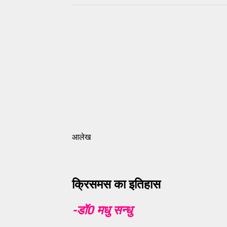
आलेख
क्रिसमस का इतिहास
-डॉ
0 मधु सन्धु