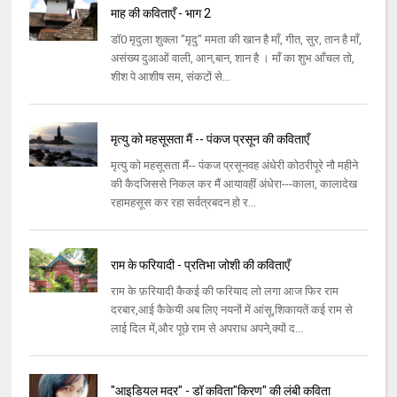
माह की कविताएँ - भाग 2
डॉ0 मृदुला शुक्ला "मृदु" ममता की खान है माँ, गीत, सुर, तान है माँ,
असंख्य दुआओं वाली, आन,बान, शान है । माँ का शुभ आँचल तो,
शीश पे आशीष सम, संकटों से...
मृत्यु को महसूसता मैं -- पंकज प्रसून की कविताएँ
मृत्यु को महसूसता मैं-- पंकज प्रसूनवह अंधेरी कोठरीपूरे नौ महीने
की कैदजिससे निकल कर मैं आयावहीं अंधेरा---काला, कालादेख
रहामहसूस कर रहा सर्वत्रबदन हो र...
राम के फरियादी - प्रतिभा जोशी की कविताएँ
राम के फ़रियादी कैकई की फरियाद लो लगा आज फिर राम
दरबार,आई कैकेयी अब लिए नयनों में आंसू,शिकायतें कई राम से
लाई दिल में,और पूछे राम से अपराध अपने,क्यों द...
"आइडियल मदर" - डॉ कविता"किरण" की लंबी कविता