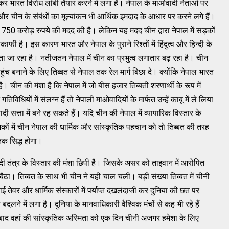
़का कर भारत विरोध लॉबी तैयार करने में लगा है। नेपाल के माओवादी नेताओं पर
और चीन के संबंधों का मूल्‍यांकन भी आर्थिक इमदाद के आधार पर करने लगे हैं।
 लिए 750 करोड़ रुपये की मदद की है। लेकिन यह मदद चीन द्वारा नेपाल में सड़कों
ाफी है। इस कारण भारत और नेपाल के पुराने रिश्‍तों में हिंदुत्‍व और हिन्‍दी के
जा रहा है। नतीजतन नेपाल में चीन का प्रभुत्‍व लगातार बढ़ रहा है। चीन
बनाने के लिए तिब्‍बत से नेपाल तक रेल मार्ग बिछा दे। क्योंकि नेपाल भारत
ीन की मंशा है कि नेपाल में जो बीस हजार तिब्‍बती शरणार्थी के रूप में
िविधियों में संलग्‍न हैं तो नेपाली माओवादियों के मार्फत उन्‍हें काबू में ले लिया
सत्ता में बने रह सकते हैं। यदि चीन की नेपाल में व्‍यापारिक विस्‍तार के
ों में चीन नेपाल की धार्मिक और सांस्‍कृतिक पहचान को तो तिब्‍बत की तरह
तक सिद्ध होगा।
दी तंत्र के विस्‍तार की मंशा छिपी है। जिसके असर को ताइवान में आरोपित
ा। तिब्‍बत के साथ भी चीन ने यही चाल चली। बड़ी संख्‍या तिब्‍बत में चीनी
 तेवर और धार्मिक संस्‍कारों में पर्याप्‍त दखलंदाजी कर दुनिया की छत पर
लने में लगा है। दुनिया के मानवाधिकारी वैश्‍विक मंचों से कह भी रहे हैं
के बाद वहां की सांस्‍कृतिक अस्‍मिता को एक दिन चीनी अजगर हमेशा के लिए