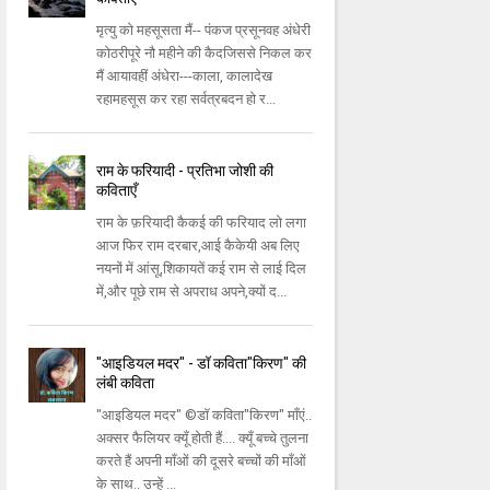
मृत्यु को महसूसता मैं-- पंकज प्रसूनवह अंधेरी
कोठरीपूरे नौ महीने की कैदजिससे निकल कर
मैं आयावहीं अंधेरा---काला, कालादेख
रहामहसूस कर रहा सर्वत्रबदन हो र...
राम के फरियादी - प्रतिभा जोशी की
कविताएँ
राम के फ़रियादी कैकई की फरियाद लो लगा
आज फिर राम दरबार,आई कैकेयी अब लिए
नयनों में आंसू,शिकायतें कई राम से लाई दिल
में,और पूछे राम से अपराध अपने,क्यों द...
"आइडियल मदर" - डॉ कविता"किरण" की
लंबी कविता
"आइडियल मदर" ©डॉ कविता"किरण" माँएं..
अक्सर फैलियर क्यूँ होती हैं.... क्यूँ बच्चे तुलना
करते हैं अपनी माँओं की दूसरे बच्चों की माँओं
के साथ.. उन्हें ...