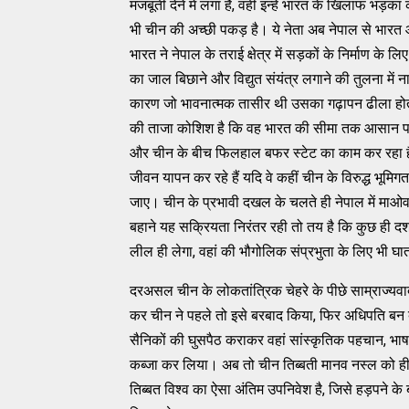
मजबूती देने में लगा है, वहीं इन्‍हें भारत के खिलाफ भड
भी चीन की अच्‍छी पकड़ है। ये नेता अब नेपाल से भारत 
भारत ने नेपाल के तराई क्षेत्र में सड़कों के निर्माण के
का जाल बिछाने और विद्युत संयंत्र लगाने की तुलना में नाक
कारण जो भावनात्‍मक तासीर थी उसका गढ़ापन ढीला होता 
की ताजा कोशिश है कि वह भारत की सीमा तक आसान पहुंच 
और चीन के बीच फिलहाल बफर स्‍टेट का काम कर रहा है। च
जीवन यापन कर रहे हैं यदि वे कहीं चीन के विरुद्ध भूमिगत गत
जाए। चीन के प्रभावी दखल के चलते ही नेपाल में माओवादी 
बहाने यह सक्रियता निरंतर रही तो तय है कि कुछ ही दशक
लील ही लेगा, वहां की भौगोलिक संप्रभुता के लिए भी घा
दरअसल चीन के लोकतांत्रिक चेहरे के पीछे साम्राज्‍यवा
कर चीन ने पहले तो इसे बरबाद किया, फिर अधिपति बन बैठ
सैनिकों की घुसपैठ कराकर वहां सांस्‍कृतिक पहचान, भाषाई
कब्‍जा कर लिया। अब तो चीन तिब्‍बती मानव नस्‍ल को ही बद
तिब्‍बत विश्‍व का ऐसा अंतिम उपनिवेश है, जिसे हड़पने 