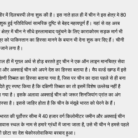
में दिलचस्‍पी लेना शुरू की है। इस नाते हाल ही में चीन ने इस क्षेत्र मे 80
 हुई गतिविधियां सामरिक दुष्‍टि से बेहद महत्‍वपूर्ण हैं। यहां से वह अरब
षेत्र में चीन ने सीधे इस्‍लामाबाद पहुंचने के लिए काराकोरम सड़क मार्ग भी
 को पाकिस्‍तान का हिस्‍सा मानने के बयान भी देना शुरू कर दिए हैं। चीनी
ा जाने लगा है।
 हाल ही में गूगल अर्थ से होड़ बरतते हुए चीन ने एक ऑन लाइन मानचित्र सेवा
और अक्‍साई चीन को अपने देश का हिस्‍सा बताया है। मैप वर्ल्ड खण्‍ड में इसे
्षिणी तिब्‍बत का हिस्‍सा बताया गया है, जिस पर चीन का दावा पहले से ही बना
ुए स्‍पष्‍ट किया है कि दक्षिणी तिब्‍बत का तो इसमें विशेष उल्‍लेख नहीं है
 गया है। इसके अलावा अक्‍साई चीन को जरूर शिनजियांग प्रांत का अंग
स्‍सा है। इससे जाहिर होता है कि चीन के मंसूबे भारत को घेरने के हैं।
त की पूर्वाेत्तर सीमा में 40 हजार वर्ग किलोमीटर जमीन और अक्‍साई चीन
्‍थल के नाम से हमारे ग्रंथों में जाना जाता है, उसे भी चीन ने हमसे पहले
 ही छोटा सा देश चेकोस्‍लोवाकिया बरबाद हुआ।