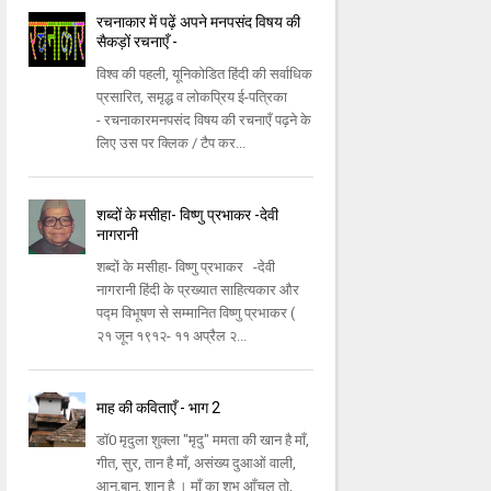
रचनाकार में पढ़ें अपने मनपसंद विषय की
सैकड़ों रचनाएँ -
विश्व की पहली, यूनिकोडित हिंदी की सर्वाधिक
प्रसारित, समृद्ध व लोकप्रिय ई-पत्रिका
- रचनाकारमनपसंद विषय की रचनाएँ पढ़ने के
लिए उस पर क्लिक / टैप कर...
शब्दों के मसीहा- विष्णु प्रभाकर -देवी
नागरानी
शब्दों के मसीहा- विष्णु प्रभाकर -देवी
नागरानी हिंदी के प्रख्यात साहित्यकार और
पद्म विभूषण से सम्मानित विष्णु प्रभाकर (
२१ जून १९१२- ११ अप्रैल २...
माह की कविताएँ - भाग 2
डॉ0 मृदुला शुक्ला "मृदु" ममता की खान है माँ,
गीत, सुर, तान है माँ, असंख्य दुआओं वाली,
आन,बान, शान है । माँ का शुभ आँचल तो,