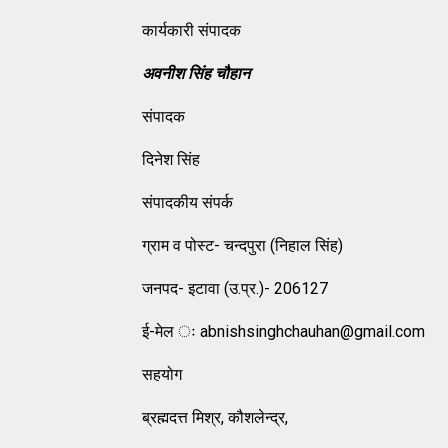
कार्यकारी संपादक
अवनीश सिंह चौहान
संपादक
दिनेश सिंह
संपादकीय संपर्क
ग्राम व पोस्‍ट- चन्‍दपुरा (निहाल सिंह)
जनपद- इटावा (उ.प्र.)- 206127
ई-मेल ः abnishsinghchauhan@gmail.com
सहयोग
ब्रह्मदत्त मिश्र, कौशलेन्‍द्र,