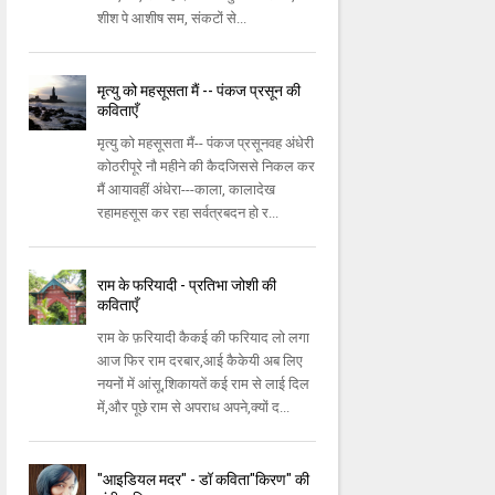
शीश पे आशीष सम, संकटों से...
मृत्यु को महसूसता मैं -- पंकज प्रसून की
कविताएँ
मृत्यु को महसूसता मैं-- पंकज प्रसूनवह अंधेरी
कोठरीपूरे नौ महीने की कैदजिससे निकल कर
मैं आयावहीं अंधेरा---काला, कालादेख
रहामहसूस कर रहा सर्वत्रबदन हो र...
राम के फरियादी - प्रतिभा जोशी की
कविताएँ
राम के फ़रियादी कैकई की फरियाद लो लगा
आज फिर राम दरबार,आई कैकेयी अब लिए
नयनों में आंसू,शिकायतें कई राम से लाई दिल
में,और पूछे राम से अपराध अपने,क्यों द...
"आइडियल मदर" - डॉ कविता"किरण" की