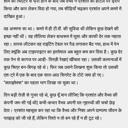
शाम को थिएटर से फ्री होने के बाद जब वैभव ने प्रशांत को होटल पर ड्रॉप
किया और कार लेकर विदा हो गया, तब सीढियाँ चढ़कर प्रशांत अपने कमरे में
दाखिल हुआ।
वह अनमना सा था। कमरे में ही टी.वी. की सुविधा थी लेकिन कुछ देखने की
इच्छा नहीं थी। वह तौलिया लेकर बाथरूम में घुसा और काफी देर तक नहाता
रहा। वापस लौटकर वह राइटिंग टेबल पर पैड लगाकर बैठ गया, हाथ में पेन
लिए क्यूंकि अब टाइपराइटर का इस्तेमाल अब बहुत कम कर दिया है। कुछ देर
तक पेन से कागज पर आडी- तिरछी रेखाएं खींचता रहा। उसकी कल्पनाओं में
कुछ चित्र बन-बिगड़ रहे थे। फिर जब उसने लिखना शुरू किया तो उसकी
एश-ट्रे में एक के बाद एक सात-आठ सिगरेट के टोटे जमा हों गए।
“क्लाइमेक्स” का पहला भाग लिखा जा चुका था।
दिन बड़ी तेज़ी से गुजर रहे थे, कुछ यूँ मान लीजिए कि प्रशांत और वैभव की
कंपनी जम-सी गई थी| कभी-कभार वैभव अपनी घर-गृहस्थी की चर्चा छेड़
देता। प्रशांत महसूस कर रहा था कि वैभव और निशा अपने दाम्पत्य जीवन के
पतझड़ को जी रहे हैं, लेकिन रिश्ते न तो बन रहे हैं न ही टूट रहे।