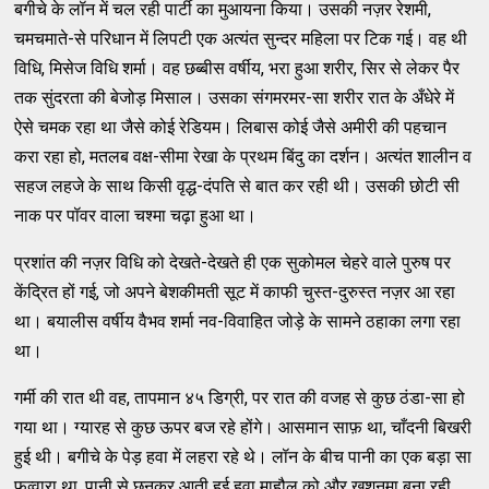
बगीचे के लॉन में चल रही पार्टी का मुआयना किया। उसकी नज़र रेशमी,
चमचमाते-से परिधान में लिपटी एक अत्यंत सुन्दर महिला पर टिक गई। वह थी
विधि, मिसेज विधि शर्मा। वह छब्बीस वर्षीय, भरा हुआ शरीर, सिर से लेकर पैर
तक सुंदरता की बेजोड़ मिसाल। उसका संगमरमर-सा शरीर रात के अँधेरे में
ऐसे चमक रहा था जैसे कोई रेडियम। लिबास कोई जैसे अमीरी की पहचान
करा रहा हो, मतलब वक्ष-सीमा रेखा के प्रथम बिंदु का दर्शन। अत्यंत शालीन व
सहज लहजे के साथ किसी वृद्ध-दंपति से बात कर रही थी। उसकी छोटी सी
नाक पर पॉवर वाला चश्मा चढ़ा हुआ था।
प्रशांत की नज़र विधि को देखते-देखते ही एक सुकोमल चेहरे वाले पुरुष पर
केंद्रित हों गई, जो अपने बेशकीमती सूट में काफी चुस्त-दुरुस्त नज़र आ रहा
था। बयालीस वर्षीय वैभव शर्मा नव-विवाहित जोड़े के सामने ठहाका लगा रहा
था।
गर्मी की रात थी वह, तापमान ४५ डिग्री, पर रात की वजह से कुछ ठंडा-सा हो
गया था। ग्यारह से कुछ ऊपर बज रहे होंगे। आसमान साफ़ था, चाँदनी बिखरी
हुई थी। बगीचे के पेड़ हवा में लहरा रहे थे। लॉन के बीच पानी का एक बड़ा सा
फव्वारा था, पानी से छनकर आती हुई हवा माहौल को और खुशनुमा बना रही