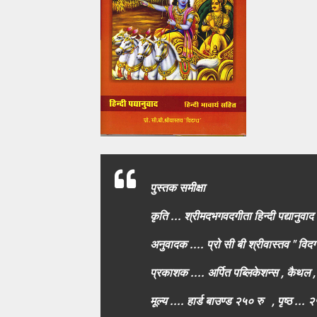
पुस्तक समीक्षा
कृति ... श्रीमदभगवदगीता हिन्दी पद्यानुवाद
अनुवादक .... प्रो सी बी श्रीवास्तव " विदग्
प्रकाशक .... अर्पित पब्लिकेशन्स , कैथल 
मूल्य .... हार्ड बाउण्ड २५० रु , पृष्ठ ... 