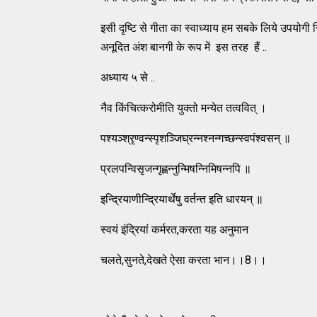
इसी दृष्टि से गीता का स्वाध्याय हम सबके लिये उपयोगी सिद
अनूदित अंश बानगी के रूप में इस तरह हैं ..
अध्याय ५ से ..
नैव किंचित्करोमीति युक्तो मन्येत तत्ववित्‌ ।
पश्यञ्श्रृण्वन्स्पृशञ्जिघ्रन्नश्नन्गच्छन्स्वपंश्वसन्‌ ॥
प्रलपन्विसृजन्गृह्णन्नुन्मिषन्निमिषन्नपि ॥
इन्द्रियाणीन्द्रियार्थेषु वर्तन्त इति धारयन्‌ ॥
स्वयं इंद्रियां कर्मरत,करता यह अनुमान
चलते,सुनते,देखते ऐसा करता भान।।8।।