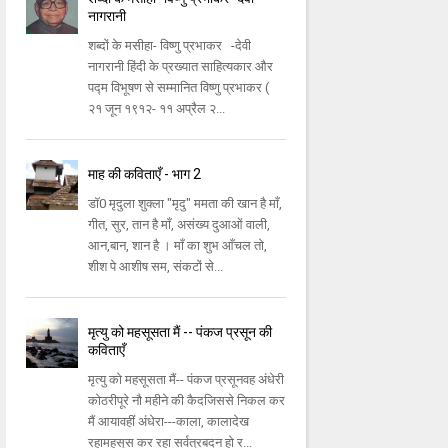
नागरानी
शब्दों के मसीहा- विष्णु प्रभाकर -देवी
नागरानी हिंदी के प्रख्यात साहित्यकार और
पद्म विभूषण से सम्मानित विष्णु प्रभाकर (
२१ जून १९१२- ११ अप्रैल २...
माह की कविताएँ - भाग 2
डॉ0 मृदुला शुक्ला "मृदु" ममता की खान है माँ,
गीत, सुर, तान है माँ, असंख्य दुआओं वाली,
आन,बान, शान है । माँ का शुभ आँचल तो,
शीश पे आशीष सम, संकटों से...
मृत्यु को महसूसता मैं -- पंकज प्रसून की
कविताएँ
मृत्यु को महसूसता मैं-- पंकज प्रसूनवह अंधेरी
कोठरीपूरे नौ महीने की कैदजिससे निकल कर
मैं आयावहीं अंधेरा---काला, कालादेख
रहामहसूस कर रहा सर्वत्रबदन हो र...