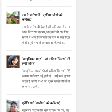
राम के फरियादी - प्रतिभा जोशी की
कविताएँ
राम के फ़रियादी कैकई की फरियाद लो लगा
आज फिर राम दरबार,आई कैकेयी अब लिए
नयनों में आंसू,शिकायतें कई राम से लाई दिल
में,और पूछे राम से अपराध अपने,क्यों द...
"आइडियल मदर" - डॉ कविता"किरण" की
लंबी कविता
"आइडियल मदर" ©डॉ कविता"किरण" माँएं..
अक्सर फैलियर क्यूँ होती हैं.... क्यूँ बच्चे तुलना
करते हैं अपनी माँओं की दूसरे बच्चों की माँओं
के साथ.. उन्हें ...
प्रीति शर्मा "असीम " की कविताएँ
महाराणा प्रताप वीर भूमि राजस्थान का, वह