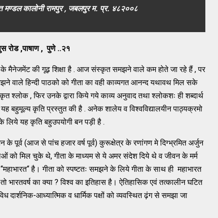
िद्युत मण्डल कालोनी रामपुर , जबलपुर म. प्र. ४८२००८
ुस रोड ,पाषाण , पुणे ..२१
 मैनेजमेंट की गूढ़ शिक्षा है . आज संस्कृत समझने वाले कम होते जा रहे हैं , पर
 समझने वाले हिन्दी पाठको को गीता का वही काव्यगत आनन्द यथावथ मिल सके
संस्कृत श्लोक , फिर उनके द्वारा किये गये काव्य अनुवाद तथा श्लोकशः ही शब्दार्थ
 यह बहुमूल्य कृति प्रस्तुत की है . अनेक शालेय व विश्वविद्यालयीन पाठ्यक्रमो
 के लिये यह कृति बहुउपयोगी बन पड़ी है .
ूर्व (आज से पांच हजार वर्ष पूर्व) कुरूक्षेत्र के रणांगण मे दिग्भ्रमित अर्जुन
ओं को मिल चुके थे, गीता के माध्यम से ये अमर संदेश दिये थे व जीवन के मर्म
े ‘‘महाभारत‘‘ है। गीता को स्पष्टतः समझने के लिये गीता के साथ ही महाभारत
ो भारतवर्ष का क्या ? विश्व का इतिहास है। ऐतिहासिक एवं तत्कालीन घटित
ध दार्शनिक-आध्यात्मिक व धार्मिक पक्षों को व्यवस्थित ढ़ंग से समझा जा