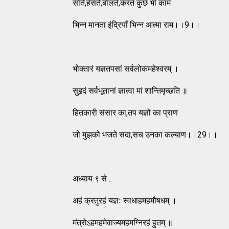
सोते,हँसते,बोलते,करते कुछ भी काम
भिन्न मानता इंद्रियाँ भिन्न आत्मा राम।।9।।
भोक्तारं यज्ञतपसां सर्वलोकमहेश्वरम्‌ ।
सुहृदं सर्वभूतानां ज्ञात्वा मां शान्तिमृच्छति ॥
हितकारी संसार का,तप यज्ञों का प्राण
जो मुझको भजते सदा,सच उनका कल्याण।।29।।
अध्याय ९ से ..
अहं क्रतुरहं यज्ञः स्वधाहमहमौषधम्‌ ।
मंत्रोऽहमहमेवाज्यमहमग्निरहं हुतम्‌ ॥