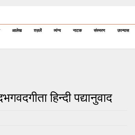
आलेख
ग़ज़लें
व्यंग्य
नाटक
संस्मरण
उपन्यास
दभगवदगीता हिन्दी पद्यानुवाद