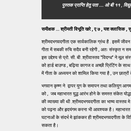
पुस्तक प्राप्ति हेतु पता ... ओ बी ११ , व
समीक्षक ... श्रीमती विभूति खरे , ए ७ , यश क्लासिक , स
श्रीमदभगवदगीता एक सार्वकालिक ग्रंथ है . इसमें जीवन के
गीता में सबकी रुचि सदैव बनी रहेगी , अतः संस्कृत न
इस उद्देश्य से प्रो. सी. बी .श्रीवास्तव "विदग्ध" ने मूल 
को हार्ड बाउण्ड , बढ़िया कागज व अच्छी प्रिंटिंग के साथ
में गीता के अध्ययन को शामिल किया गया है , उन छात्रों
भगवान कृष्ण ने द्वापर युग के समापन तथा कलियुग आगमन के प
को , जब महाभारत युद्ध आरंभ होने के समस्त संकेत योद्धा
की व्याख्या की थी .श्रीमदभगवदगीता का भाष्य वास्तव म
को पढ़ना और हृदयंगम करना भी आवश्यक है। महाभारत त
घटनाओं के संदर्भ मे झांककर ही श्रीमदभगवदगीता के विवि
सकता है।