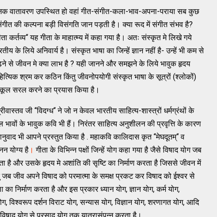
भयानक वातावरण उपस्थित हो वहां गीत-संगीत-कला-भाव-अपना-पराया सब कुछ
ंगीत की कल्पना बड़ी विसंगति जान पड़ती है। क्या रूद में संगीत संभव है?
कर्तव्य‘‘ यह गीता के माहात्म्य में कहा गया है। अतः संस्कृत मे लिखे गये
ीय के लिये अनिवार्य है। संस्कृत भाषा का जिन्हें ज्ञान नहीं है- उन्हें भी कम से
ढ़ने से जीवन मे क्या लाभ है ? यही जानने और समझने के लिये भावुक हृदय
्यिक श्रम कर कठिन किंतु जीवनोपयोगी संस्कृत भाषा के सूत्रों (श्लोकों)
गानुकूल सरल करने का प्रयास किया है।
ीवास्तव जी ‘‘विदग्ध‘‘ ने जो न केवल भारतीय साहित्य-शास्त्रों धर्मग्रंथों के
मल भावों के भावुक कवि भी हैं। निरंतर साहित्य अनुशीलन की प्रवृत्ति के कारण
ानुवाद भी आपने प्रस्तुत किया है . महाकवि कालिदास कृत ‘‘मेघदूतम्‘‘ व
नन योग्य है
।
गीता के विभिन्न पक्षों जिन्हें योग कहा गया है जैसे विषाद योग जब
करता है और उसके हृदय मे अशांति की सृष्टि का निर्माण करता है जिससे जीवन में
ु जब जीव अपने विषाद को परमात्मा के समक्ष प्रकट कर विषाद को ईश्वर से
ा का निर्माण करता है और इस प्रकार ध्यान योग, ज्ञान योग, कर्म योग,
योग, विश्वरूप दर्शन विराट योग, सन्यास योग, विज्ञान योग, शरणागत योग, आदि
 तो विषाद योग से प्रसाद योग तक यात्रासंपन्न करता है।