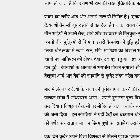
साफ हो जाता है कि रावण भी राम की तरह ऐतिहासिक मह
रावण का शरीर आर्य और अनार्य रक्‍त से निर्मित है। ब्रह्मा 
दैत्‍यवंशी कैकसी-पुत्र होने से वह दैत्‍य है। लंका रावण 
तीन भाईयों ने अपने तेज, शौर्य और पराक्रम से त्रिकुट-सु
अपनी तीन पुत्रियों से किया। इससे दैत्‍यवंश की वृद्धि 
लिया और लंका में स्‍वर्ण, रत्‍न, मणि, माणिक्‍य का विशाल
खानों पर आधिपत्‍य को लेकर देवासुर संग्राम हुआ। इस भयंक
हार हुई। देवताओं के आतंक से भयभीत होकर सुमाली और
वैश्रवा आर्य और देवों की सहमति से कुबेर लंका नरेश ब
बाद में लंका पर दैत्‍यों के राज्‍य की पुर्नस्‍थापना करन
पाताल लोक में आंध्रालय आया। उसने पुलस्‍त्‍य पुत्र वि
कर दिया। विश्रवा कैकसी पर मोहित हो गए । उनके संसर्ग
को जन्‍म दिया। इन संततियों ने यहीं वेदों का अध्‍ययन औ
की वर्णसंकर संतान था। पांडित्‍य गुणों का समावेश उसके
एक दिन कुबेर अपने पिता विश्रवा से मिलने पुष्‍पक वि