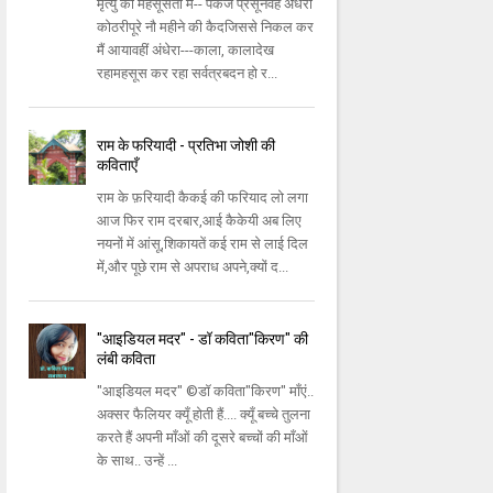
मृत्यु को महसूसता मैं-- पंकज प्रसूनवह अंधेरी
कोठरीपूरे नौ महीने की कैदजिससे निकल कर
मैं आयावहीं अंधेरा---काला, कालादेख
रहामहसूस कर रहा सर्वत्रबदन हो र...
राम के फरियादी - प्रतिभा जोशी की
कविताएँ
राम के फ़रियादी कैकई की फरियाद लो लगा
आज फिर राम दरबार,आई कैकेयी अब लिए
नयनों में आंसू,शिकायतें कई राम से लाई दिल
में,और पूछे राम से अपराध अपने,क्यों द...
"आइडियल मदर" - डॉ कविता"किरण" की
लंबी कविता
"आइडियल मदर" ©डॉ कविता"किरण" माँएं..
अक्सर फैलियर क्यूँ होती हैं.... क्यूँ बच्चे तुलना
करते हैं अपनी माँओं की दूसरे बच्चों की माँओं
के साथ.. उन्हें ...