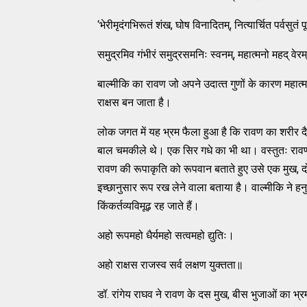
‘भेरीमृदंगभिरूतं शंख, घोष विनादितम्‌, नित्‍यार्चित पर्वसुतं
समुद्रमिव गंभीरं समुद्रसमनिः स्‍वनम्‌, महात्‍मनो महद्‌ वेरम्
बाल्‍मीकि का रावण जो अपने उदात्‍त गुणों के कारण महा
राक्षस बन जाता है।
लोक जगत में यह भ्रम फैला हुआ है कि रावण का शरीर द
बाल चमकीले थे। एक सिर गधे का भी था। वस्‍तुतः रावण 
रावण की रूपाकृति को रूपवान बताते हुए उसे एक मुख, दो 
इच्‍छानुसार रूप रख लेने वाला बताया है। वाल्‍मीकि ने ह
किंकर्तव्‍यविमूढ़ रह जाते हैं।
अहो रूपमहो धैर्यमहो सत्‍वमहो द्युतिः।
अहो राक्षस राजस्‍व सर्व लक्षण युक्‍तता॥
डॉ. रांगेय राघव ने रावण के दस मुख, बीस भुजाओं का भ्रम