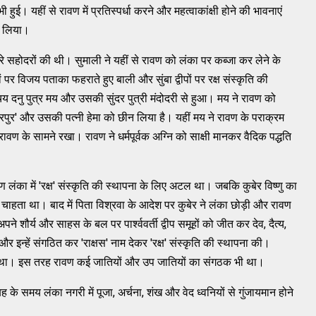
ी हुई। यहीं से रावण में प्रतिस्‍पर्धा करने और महत्‍वाकांक्षी होने की भावनाएं
रत लिया।
रे सहोदरों की थी। सुमाली ने यहीं से रावण को लंका पर कब्‍जा कर लेने के
 पर विजय पताका फहराते हुए बाली और सुंबा द्वीपों पर रक्ष संस्‍कृति की
िचय दनु पुत्र मय और उसकी सुंदर पुत्री मंदोदरी से हुआ। मय ने रावण को
पुर' और उसकी पत्‍नी हेमा को छीन लिया है। यहीं मय ने रावण के पराक्रम
व रावण के सामने रखा। रावण ने धर्मपूर्वक अग्‍नि को साक्षी मानकर वैदिक पद्धति
ंका में 'रक्ष' संस्‍कृति की स्‍थापना के लिए अटल था। जबकि कुबेर विष्‍णु का
ा चाहता था। बाद में पिता विश्रवा के आदेश पर कुबेर ने लंका छोड़ी और रावण
र्य और साहस के बल पर पार्श्‍ववर्ती द्वीप समूहों को जीत कर देव, दैत्‍य,
न्‍हें संगठित कर 'राक्षस' नाम देकर 'रक्ष' संस्‍कृति की स्‍थापना की।
्ष्‍य था। इस तरह रावण कई जातियों और उप जातियों का संगठक भी था।
ुबह के समय लंका नगरी में पूजा, अर्चना, शंख और वेद ध्‍वनियों से गुंजायमान होने