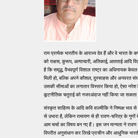
राम प्रत्‍येक भारतीय के आराध्‍य देव हैं और वे भारत के कण-
को राक्षस, कुरूप, अत्‍याचारी, अतिकाई, आतताई आदि विकृत
है कि समृद्ध, वैभवपूर्ण विशाल राष्‍ट्र का अधिनायक केवल द
मिली हो, बल्‍कि अपने कौशल, दुस्‍साहस और अनवरत सं
उसकी सीमाओं का लगातार विस्‍तार किया हो, ऐसा नरेश
कूटनीतिक चतुराई को नजरअंदाज नहीं किया जा सकत
संस्‍कृत साहित्‍य के आदि कवि वाल्‍मीकि ने निष्‍पक्ष भाव 
से उभारा है, लेकिन रामायण से ही रावण-चरित्र के गुणों म
आम चर्चा का विषय बन गए हैं। इस जन मान्‍यता ने रावण 
विपरीत अनुसंधान कर लिखे प्राचीन और आधुनिक भारतीय स