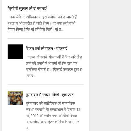
त्रिवेणी तुरकर की दो रचनाएँ
जन्‍म लेने का अधिकार मां इस संबोधन को उच्‍चारते ही
ममता से ओत प्रोत हो जाते हैं हम। पर क्‍या हमने कभी
विचार किया है कि मां हमें कैसे मिली।मां त...
विजय वर्मा की ग़ज़ल - योजनाएँ
ग़ज़ल योजनायें योजनाओं में फिर तारे तोड़
लाने की तैयारी है आसमां भी हँस रहा 'यह
मानसिक बीमारी है'. रिकार्ड उत्पादन हुआ है
,यह द...
मुरादाबाद में गजल- गोष्ठी - एक रपट
मुरादाबाद की साहित्यिक एवं सामाजिक
संस्था ‘परमार्थ’ के तत्वावधान में दिनांक 12
मई,2012 को नवीन नगर कॉलोनी स्थित
मानसरोवर कन्या इंटर कॉलेज के सभागार
म...