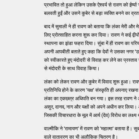
प्रभावित तो हुआ लेकिन उसके ऐश्‍वर्य से रावण को ईर्ष्‍या भ
बलवती हुईं और उसने कुबेर से बड़ा व्‍यक्‍ति बनने का व्
बाद में सुमाली ने ही रावण को बताया कि लंका मेरी और मे
लिए प्रोत्‍साहित करना शुरू कर दिया। रावण ने कई द्वीपों
स्‍थापना का झंडा फहरा दिया। सुंबा में ही रावण का पर
अपनी आपबीती बताते हुए कहा कि देवों ने उसका नगर 'उर
को स्‍वीकारते हुए मंदोदरी से विवाह कर लेने का प्रस्‍ता
से मंदोदरी के साथ विवाह किया।
लंका को लेकर रावण और कुबेर में विवाद शुरू हुआ। रावण ल
प्रतिनिधि होने के कारण 'यक्ष' संस्‍कृति ही अपनाए रखन
लंका का एकछत्र अधिपति बन गया। इस तरह रावण ने अपने शौ
असुर, दानव, नाग और यक्षों को अपने अधीन कर लिया। और इ
जिसकी विचारधारा के मूल में आर्य (देव) विरोध का लक
वाल्‍मीकि ने 'रामायण' में रावण को 'महात्‍मा' बताया है। स
वाले वातावरण का भी अलौकिक चित्रण है।