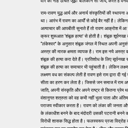
वीर को नहिं उचित जूझैः बालकनि सौ जाय, करत है व
राम-रावण युद्ध आर्य और अनार्य संस्‍कृतियों की स्‍थापना
था। आरंभ में रावण का आर्यों से कोई बैर नहीं है। लेकिन र
अत्‍याचार की आपबीती सुनाते हैं तो रावण आक्रोश में आ
क्रूर शुरूआत ‘शंबूक हत्‍या' से होती है। शंबूक शूर्पणखा 
‘‘लंकेश्‍वर'' के अनुसार शंबूक जंगल में स्‍थित अपनी अनु
अस्‍त्र की मारक क्षमता व्‍यापक है। राम इस नये अस्‍त्र
शंबूक की हत्‍या करा देते हैं। प्रतिशोध के लिए सूर्पन
शंबूक की हत्‍या का समाचार भी पहुंचाती है। लेकिन लक्
लक्ष्‍मण वध का संकल्‍प लेती है रावण इसे राम द्वारा दी ग
सीता का हरण कर लेता है। जिससे जन समाज में राम अपम
जाति, अपनी संस्‍कृति और अपने राष्‍ट्र से कितना प्रेम 
वंशानुगत शत्रुता को वह कभी नहीं भुला पाता और अंतिम क
पराजय स्‍वीकार करता है। रावण को लंका की जनता और पर
के लंकाधीश बनने के बाद मंदोदरी उसकी पटरानी बनने क
विरोधी शासक सिद्ध होता है। फलस्‍वरूप प्रजा विद्रोह