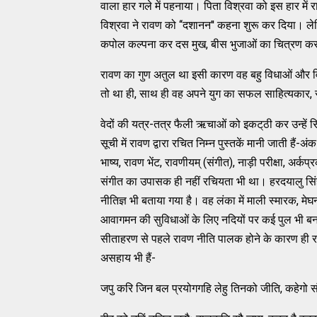
वाला हार गले में पहनाया। पिता विश्रवा को इस हार में
विश्रवा ने रावण को ‘‘दशानन'' कहना शुरू कर दिया। लेक
कपोल कल्‍पना कर दस मुख, बीस भुजाओं का चित्रण क
रावण का गुण अतुल था इसी कारण वह बहु विधाओं और विद्
तो था ही, साथ ही वह अपने युग का सफल साहित्‍यकार, सं
वेदों की यत्र-तत्र फैली ऋचाओं को इकट्‌ठी कर उन्‍हें
सूची में रावण द्वारा रचित निम्‍न पुस्‍तकें मानी जाती हैं-अ
भाष्‍य, रावण भेंट, रावणीयम्‌ (संगीत), नाड़ी परीक्षा, अ
संगीत का उपासक ही नहीं रचियता भी था। हरदयालु सिंह द्व
नीतिज्ञ भी बताया गया है। वह लंका में माली स्‍मारक
आवागमन की सुविधाओं के लिए नदियों पर कई पुल भी बनव
सीताहरण से पहले रावण नीति पालक होने के कारण ही राम 
असहाय भी हैं-
जपु करि जिन बल प्रयोगगहि लेहु तिनको जीति, कहेगो स