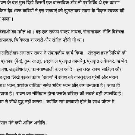
 रावण के दस मुख दिखे जिसमें एक वास्‍तविक और नौ प्रतिबिंब थे इस कारण
िन देव भक्‍त कवियों ने इस सच्‍चाई को झुठलाकर रावण के विकृत स्‍वरूप की
र डाला।
याओं का मर्मज्ञ था। वह एक सफल राष्‍ट्र नायक, सेनानायक, नीति विशेषज्ञ
पादक, चिकित्‍सा शास्‍त्री और संगीत प्रेमी भी था।
 सिलसिलेवार लगातार रावण ने संपादकीय कार्य किया। संस्‍कृत हस्‍तलिपियों की
ंक प्रकाश (वेद), कुमारतंत्र, इंद्रजाल प्राकृत कामधेनु, प्राकृत लंकेश्‍वर, ऋग्‍वेद
र्कप्रकाश, उड्‌डीशतंत्र, कामचाण्‍डाली कल्‍प आदि। इस तरह रावण साहित्‍य और
ारा लिखे प्रबंध काव्‍य ‘‘रावण'' में रावण को वास्‍तुकला प्रेमी और महान
, मेघनाथ भवन, अशोक वाटिका समेत भविय भवन और बाग बनवाता है। साथ ही
ाया है। रावण का नीतिवान होना उसके चरित्र की सबसे बड़ी उपलब्‍धि है।
से सीधे युद्ध नहीं करता। क्‍योंकि राम वनवासी होने के साथ जंगल में
ंसार मैंने करी अमित अनीति।