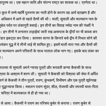
ापुरुष था। एक महान जाति और संपन्‍न राष्‍ट्र का शासक था। प्रणेता था।
कुल में जन्‍मे महर्षि पुलस्‍त्‍य का नाती होने के कारण वह आर्य ब्राह्मण है और
के अधिकार में आने से पहले दैत्‍यों की थी। माली, सुमाली और माल्‍यवान नाम के
बेल पर्वत पर लंकापुरी बसाई। इन तीनों का विवाह नर्मदा नाम की गंधर्वी ने
हुई। इन तीनों ने लगातार लड़ाईयां जारी रख आसपास के द्वीपों पर भी कब्‍जा कर
 भंडार इकट्‌ठा कर लिया। काश्‍यप सागर के किनारे बसे द्वीप में स्‍थित सोने की
र युद्ध में ये तीनों भाई भी शामिल हुए। इसमें माली मारा गया और दैत्‍यों की
 माल्‍यवान अपने परिवारों के साथ पाताल लोक भाग गए। इसके बाद लंका का
ना।
े की लालसा से सुमाली अपने ग्‍यारह पुत्रों और रूपवती कन्‍या कैकसी के साथ
श्रवा के आश्रम में शरण ली। सुमाली ने कैकसी को विश्रवा की सेवा में अर्पित
 से कैकसी ने तीन पुत्रों, रावण, कुंभकर्ण, विभीषण और एक पुत्री शूर्पणखा
र युद्धाभ्‍यास किया। मसलन रावण सुंदर, शील, तेजस्‍वी और तपस्‍वी माता-पिता
 चरित्र में बाल्‍यकाल से ही हो गया था।
मान से आया। कैकसी ने रावण का परिचय कुबेर से कराया। रावण कुबेर से