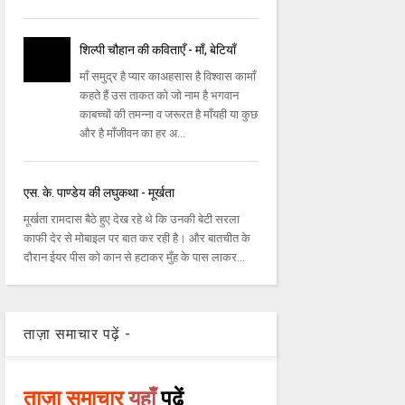
शिल्पी चौहान की कविताएँ - माँ, बेटियाँ
माँ समुद्र है प्‍यार काअहसास है विश्वास कामाँ
कहते हैं उस ताकत को जो नाम है भगवान
काबच्‍चों की तमन्‍ना व जरूरत है माँयही या कुछ
और है माँजीवन का हर अ...
एस. के. पाण्डेय की लघुकथा - मूर्खता
मूर्खता रामदास बैठे हुए देख रहे थे कि उनकी बेटी सरला
काफी देर से मोबाइल पर बात कर रही है। और बातचीत के
दौरान ईयर पीस को कान से हटाकर मुँह के पास लाकर...
ताज़ा समाचार पढ़ें -
ताज़ा समाचार
यहाँ
पढ़ें