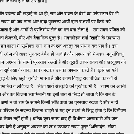
नवास तिनको है न कोउ सहाय॥
 और वर्चस्‍व की लड़ाई तो था ही, राम और रावण के वंशों का परंपरागत वैर भी
ावण को जब नाना और दादा पुलस्‍त्‍य आर्यों द्वारा राक्षसों पर किये गये
 जाता है और आर्यों से प्रतिशोध लेने का मन बना लेता है। राम रावण रंजिश की
का तेजस्‍वी, वीर और वैज्ञानिक पुत्र है। मदनमोहन शर्मा ‘‘शाही'' के उपन्‍यास
संधान शाला में ‘सूर्यहास खंग' नाम के एक अस्‍त्र का संधान कर रहा है। इस
 की खोज की खबर सुनकर बेचैन हो जाते हैं और लक्ष्‍मण को भेजकर अनुसंधित्‍सु
खा राम-लक्ष्‍मण के सामने प्रस्‍ताव रखती है और दूसरी तरफ रावण और खरदूषण को
ष्‍मण सूर्पनखा के नाक, कान काटकर उसका अपमान करते हैं। सूर्पनखा यहीं
ई युद्ध के लिए खुली चुनौती मानता है और रावण विशुद्ध राजनीतिज्ञ कारणों से
ानित व लज्‍जित हैं। सीता आर्य संस्‍कृति की प्रतीक भी है। रावण को अपनी
था और वह कितना स्‍वाभिमानी था इसी बात से सिद्ध हो जाता है कि राम के
्षणों न तो राम के सामने किसी संधि वार्ता का प्रस्‍ताव रखता है और न ही
िवार के सदस्‍य कितना चाहते थे यह इन तथ्‍यों से सिद्ध होता है कि विभीषण
ो तैयार नहीं होती। बल्‍कि कुछ समय बाद ही विभीषण अत्‍याचारी और जन
 कर देती है अनुकूल अवसर का लाभ उठाकर रावण पुत्र ‘‘अरिमर्दन;; लंका