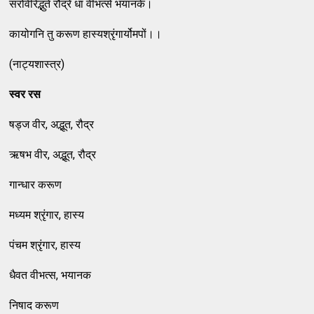
सरोवीरेद्भुते रौद्रे धा वीभत्से भयानके।
कायोगनि तु करूण हास्यश्रृंगार्योमपों।।
(नाट्यशास्त्र)
स्वर रस
षड्ज वीर, अद्भूत, रौद्र
ऋषभ वीर, अद्भूत, रौद्र
गान्धार करूण
मध्यम श्रृंगार, हास्य
पंचम श्रृंगार, हास्य
धैवत वीभत्स, भयानक
निषाद करूण