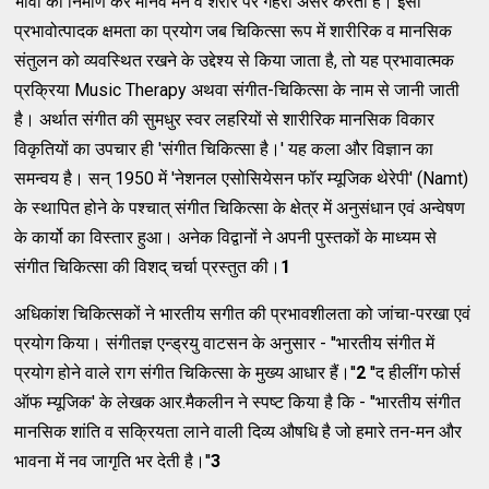
भावों का निर्माण कर मानव मन व शरीर पर गहरा असर करता है। इसी
प्रभावोत्पादक क्षमता का प्रयोग जब चिकित्सा रूप में शारीरिक व मानसिक
संतुलन को व्यवस्थित रखने के उद्देश्य से किया जाता है, तो यह प्रभावात्मक
प्रक्रिया Music Therapy अथवा संगीत-चिकित्सा के नाम से जानी जाती
है। अर्थात संगीत की सुमधुर स्वर लहरियों से शारीरिक मानसिक विकार
विकृतियों का उपचार ही 'संगीत चिकित्सा है।' यह कला और विज्ञान का
समन्वय है। सन् 1950 में 'नेशनल एसोसियेसन फॉर म्यूजिक थेरेपी' (Namt)
के स्थापित होने के पश्चात् संगीत चिकित्सा के क्षेत्र में अनुसंधान एवं अन्वेषण
के कार्यो का विस्तार हुआ। अनेक विद्वानों ने अपनी पुस्तकों के माध्यम से
संगीत चिकित्सा की विशद् चर्चा प्रस्तुत की।
1
अधिकांश चिकित्सकों ने भारतीय सगीत की प्रभावशीलता को जांचा-परखा एवं
प्रयोग किया। संगीतज्ञ एन्ड्रयु वाटसन के अनुसार - ''भारतीय संगीत में
प्रयोग होने वाले राग संगीत चिकित्सा के मुख्य आधार हैं।''
2
''द हीलींग फोर्स
ऑफ म्यूजिक' के लेखक आर.मैकलीन ने स्पष्ट किया है कि - ''भारतीय संगीत
मानसिक शांति व सक्रियता लाने वाली दिव्य औषधि है जो हमारे तन-मन और
भावना में नव जागृति भर देती है।''
3