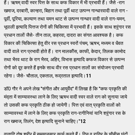
हैं। ऋषम् वादी स्वर पित्त के साथ कफ विकार में भी प्रभावी हैं। जैसे -राग
खमाज, दरबारी, कान्हरा, बिहाग तथा पूर्वी थाट उत्पन्न गान्धारवादी वाले राग -
पूर्वी, पूरिया, कल्याण तथा यमन थाट से उत्पन्न गान्धार वादी वाले राग-यमन,
भूपाली इत्यादि पित्तज रोगों की चिकित्सा में प्रभावी हैं। इसके साथ श्रृंगार रस
प्रधान तालों जैसे- तीन ताल, कहरवा, दादरा का संगत आवश्यक है। कफ
विकार की चिकित्सा हेतु वीर रस प्रधान स्वरों पंचम, ऋषभ, मध्यम व धैवत
वादी वाले राग प्रभावी होते हैं। राग मालकौंस, काफी, केदार, तिलक कामोद
तथा भैरव थाट के राग भैरव, अहिर, विभास इत्यादि कफज विकार से उत्पन्न
रोगों को दूर करते हैं इनके साथ वीर रस प्रधान तालों का संयोजन प्रभावी
रहेगा। जैसे- चौताल, एकताल, रूद्रताल इत्यादि।
11
डॉ0 गौर ने अपने लेख ''संगीत और आयुर्वेद'' में लिखा है कि ''कफ प्रकृति की
मंद्ता में साम्यावस्था लाने के लिए ऋषभ वादी स्वर वाले राग को सुनाया जाये
तो उसकी कफ प्रकृति ठीक हो जायेगी। पित्त एवं वात् प्रकृति वालों को
साम्यावस्था में लाने के लिए कफ प्रकृति राग-रागीनियां यानि श्रृंगार रस के
राग खमाज, तिलंग, देश इत्यादि सुनाने चाहिए।''
12
वातादि दोष शरीर में समयानुसार कार्य करते हैं। दिन व रात्रि के चौबीस घंटों