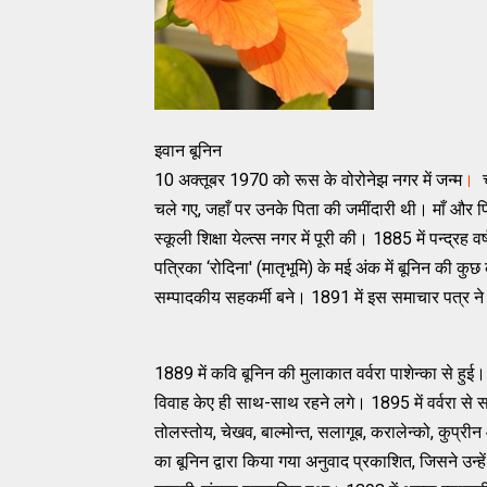
इवान बूनिन
10 अक्‍तूबर 1970 को रूस के वोरोनेझ नगर में जन्‍म
।
चा
चले गए, जहाँ पर उनके पिता की जमींदारी थी। माँ और पिता
स्‍कूली शिक्षा येल्‍त्‍स नगर में पूरी की। 1885 में पन्‍द
पत्रिका ‘रोदिना' (मातृभूमि) के मई अंक में बूनिन की कु
सम्‍पादकीय सहकर्मी बने। 1891 में इस समाचार पत्र ने 
1889 में कवि बूनिन की मुलाकात वर्वरा पाशेन्‍का से ह
विवाह केए ही साथ-साथ रहने लगे। 1895 में वर्वरा से सम्‍बन
तोलस्‍तोय, चेखव, बाल्‍मोन्‍त, सलागूब, करालेन्‍को, कुप
का बूनिन द्वारा किया गया अनुवाद प्रकाशित, जिसने उन्‍हे