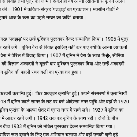
से विवाह तथा पुत्र का जन्‍म। अगले ही वर्ष आन्‍ना त्‍साकनी से बूनिन अलग
्रा की। 1901 में कविता-संग्रह ‘पतझड़' का प्रकाशन। मक्‍सीम गोर्की ने
 “हमारे आज के रूस का पहले नम्‍बर का कवि” बताया।
ह ‘पतझड़' पर उन्‍हें पूश्‍किन पुरस्‍कार देकर सम्‍मानित किया। 1905 में पुत्र
 साथ रहने लगे। बूनिन वेरा से विवाह इसलिए नहीं कर पाए क्‍योंकि आन्‍ना त्‍साकनी
वेरा ने पेरिस में विवाह किया। 1907 में बूनिन ने वेरा के साथ मि�, सीरिया
 विज्ञान अकादमी ने दूसरी बार पुश्‍किन पुरस्‍कार दिया और उन्‍हें अकादमी
ं इवान बूनिन की पहली रचनावली का प्रकाशन हुआ।
फरवरी क्रान्‍ति हुई। फिर अक्‍तूबर क्रान्‍ति हुई। अपने संस्‍मरणों में क्रान्‍तियों
918 में बूनिन काले सागर के तट पर बसे ओदेस्‍सा नगर पहुँचे और वहाँ से 1920
बूनिन फ्रांस के आल्‍प्‍स क्षेत्र में ग्रास नगर में रहने लगे। 1927 में बूनिन का
ार में आकर रहने लगी। 1942 तक वह बूनिन के साथ रही। दोनों के बीच
इस बीच 1933 में बूनिन को नोबेल पुरस्‍कार देकर सम्‍मानित किया गया।
‍हें वापिस रूस बुलाने के लिए एक अभियान चलाया और वहाँ उनकी चुनी हुई