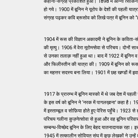
कहानी-संग्रह प्रकाशित हुआ। 1898 में आन्‍ना त्‍साकनी 
हो गये। 1900 में बूनिन ने यूरोप के देशों की पहली यात
संग्रह पढ़कर कवि ब्रूसोव को लिखे पत्र में बूनिन को
1904 में रूस की विज्ञान अकादमी ने बूनिन के कविता-संग्र
की मृत्‍यु। 1906 में वेरा मूरोम्‍त्‍सेवा से परिचय। दोनों
से उनका तलाक़ नहीं हुआ था। बाद में 1922 में बूनिन व 
और फिलीस्‍तीन की यात्रा की। 1909 में बूनिन को रूस की
का महत्तर सदस्‍य बना लिया। 1901 में छह खण्‍डों मे
1917 के प्रारम्‍भ में बूनिन मास्‍को में थे जब देश में पहली 
के इस वर्ष को बूनिन ने ‘नरक में पागलख़ाना' कहा है। 1
में इस्‍ताम्‍बूल व सोफ़िया होते हुए पेरिस पहुँचे। 1923 से 
परिचय गलीना कुज़नेत्‍सोवा से हुआ और वह बूनिन परिव
सम्‍बन्‍ध-विच्‍छेद बूनिन के लिए बेहद यातनादायक रहा। 
1945 में तत्‍कालीन सोवियत संघ में कुछ लेखकों ने उन्