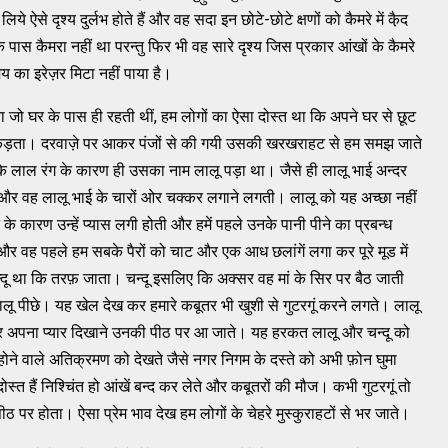
े ऐसे दृश्‍य दुर्लभ होते हैं और वह सदा इन छोटे-छोटे क्षणों को कैमरे में कै़द
स कैमरा नहीं था परन्‍तु फिर भी वह सारे दृश्‍य जिस प्रकार आंखों के कैमरे
 समय का इरेज़र मिटा नहीं पाया है।
‍ता जो घर के पास ही रहती थीं, हम लोगों का ऐसा दोस्‍त था कि अपने घर से छूट
ा पकड़ता। दरवाज़े पर आकर पंजों से की गयी उसकी खरखराहट से हम समझ जाते
े लाल रंग के कारण ही उसका नाम लालू पड़ा था। जैसे ही लालू भाई अन्‍दर
 और वह लालू भाई के चारों ओर चक्‍कर लगाने लगती। लालू को यह अच्‍छा नहीं
के कारण उन्‍हें प्‍यास लगी होती और हमें पहले उनके पानी पीने का प्रबन्‍ध
 वह पहले हम सबके पैरों को चाट और एक आध छलांगें लगा कर पूरे मूड में
दू था कि तरफ़ जाता। चन्‍दू इसलिए कि अक्‍सर वह मां के सिर पर बैठ जाती
ालू पीछे। यह खेल देख कर हमारे कबूतर भी खुशी से गुटरगूं करने लगते। लालू
र अपना प्‍यार दिखाने उनकी पीठ पर आ जाते। यह हरकत लालू और चन्‍दू को
े वाले अतिक्रमण को देखते जैसे नगर निगम के दस्‍ते को अभी फ़ोन घुमा
‍त हैं निश्‍चिंत हो आंखें बन्‍द कर लेते और कबूतरों की मौज। कभी गुटरगूं तो
ीठ पर होता। ऐसा प्रेम भाव देख हम लोगों के चेहरे मुस्‍कुराहटों से भर जाते।