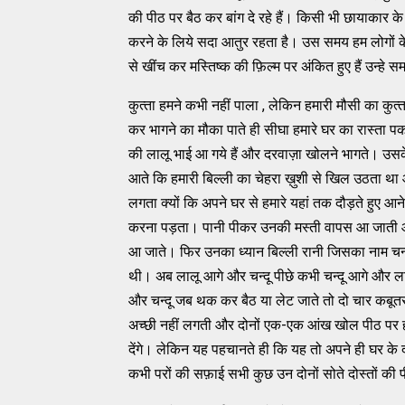
की पीठ पर बैठ कर बांग दे रहे हैं। किसी भी छायाकार के लिय
करने के लिये सदा आतुर रहता है। उस समय हम लोगों के पा
से खींच कर मस्‍तिष्‍क की फ़िल्‍म पर अंकित हुए हैं उन्‍हे
कुत्‍ता हमने कभी नहीं पाला , लेकिन हमारी मौसी का कुत्
कर भागने का मौका पाते ही सीघा हमारे घर का रास्‍त
की लालू भाई आ गये हैं और दरवाज़ा खोलने भागते। उसक
आते कि हमारी बिल्‍ली का चेहरा ख़ुशी से खिल उठता था
लगता क्‍यों कि अपने घर से हमारे यहां तक दौड़ते हुए आने 
करना पड़ता। पानी पीकर उनकी मस्‍ती वापस आ जाती और
आ जाते। फिर उनका ध्‍यान बिल्‍ली रानी जिसका नाम चन्‍
थी। अब लालू आगे और चन्‍दू पीछे कभी चन्‍दू आगे और ल
और चन्‍दू जब थक कर बैठ या लेट जाते तो दो चार कबूत
अच्‍छी नहीं लगती और दोनों एक-एक आंख खोल पीठ पर होन
देंगे। लेकिन यह पहचानते ही कि यह तो अपने ही घर के दोस्
कभी परों की सफ़ाई सभी कुछ उन दोनों सोते दोस्‍तों की प