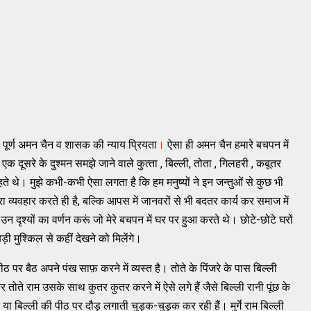
पूर्ण अमन चैन व शासक की न्‍याय प्रियता
।
ऐसा ही अमन चैन हमारे बचपन में
एक दूसरे के दुश्‍मन समझे जाने वाले कुत्‍ता , बिल्‍ली, तोता , गिलहरी , कबूतर
थ रहते थे। मुझे कभी-कभी ऐसा लगता है कि हम मनुष्‍यों ने इन जन्‍तुओं से कुछ भी
 व्‍यवहार करते ही है, बल्‍कि आपस में जानवरों से भी बदतर कार्य कर समाज में
कुछ उन दृश्‍यों का वर्णन करूं जो मेरे बचपन में घर पर हुआ करते थे। छोटे-छोटे घरों
ी मुश्‍किल से कहीं देखने को मिलेंगे।
र बैठ अपने पंख साफ़ करने में व्‍यस्‍त है। तोते के पिंजरे के पास बिल्‍ली
ोते राम उसके साथ कुतर कुतर करने में ऐसे लगे हैं जैसे बिल्‍ली रानी पूंछ के
े या बिल्‍ली की पीठ पर दौड़ लगाती चुड़ुक-चुड़क कर रही हैं। मुर्गे राम बिल्‍ली