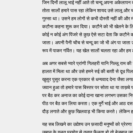
जिन दिनों लालू भाई नहीं आते तो चन्‍दू अपना अकेलापन दूर 
तोता सालों हमारे पास रहा लेकिन शायद उसे लालू और चन्‍द
गुस्‍सा था। उसने हम लोगों से कभी दोस्‍ती नहीं की और म
कटौना कहना शुरू कर दिया। कटौने को भी खेलने के ल
कोई न कोई अंग पिंजरे से कुछ ऐसे सटा देता कि कटौने
जाता। अपनी पैनी चोंच से चन्‍दू का जो भी अंग पा जाता 
रूप में पाकर गर्वित। यह खेल सालों चलता रहा और हम ल
अब अगर सबसे प्‍यारे प्रांणी गिलहरी यानि गिल्‍लू राम क
हालत में मिला था और उसे हमने रुई की बत्‍ती से दूध प
खुसुर पुसुर करना एक प्रकार से धन्‍यवाद देना जैसा ल
जवान हुआ तो हमारे पास बिस्‍तर पर सोता था या ताख्‍़चे
पर बैठ कर अनाज का कोई दाना खाना लगभग उसका नियम थ
पीठ पर बैठ कर लिया करता। एक मुर्गे भाई और आठ दस मुर्गि
दौड़ लगाते और कुछ खिलवाड़ भी किया करते। लेकिन हम लो
यह सब लिखने का उद्येश्‍य उन फ़सादी मनुष्‍यों को प्रे
ज़बान के ग़लत प्रयोग से तनाव फैलता हो तो बेज़ुबान जानवर