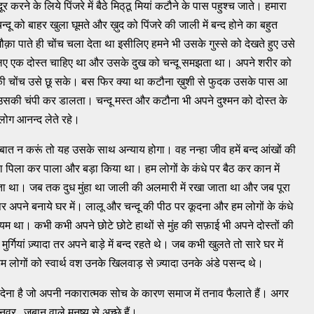
करने के लिये पिंजरे में बैठे मिठ्‌ठू मियां कटौने के पास पहुश्‍च जाते। हमारा
ू को बाहर खुला घूमते और ख़ुद को पिंजरे की जाली में बन्‍द होने का बहुत
ौक़ा पाते ही चोंच चला देता था इसीलिए हमने भी उसके गुस्‍से को देखते हुए उसे
िए एक दोस्‍त चाहिए था और उसके दुख को चन्‍दू समझता था। अपने शरीर को
 की चोंच उसे छू सके। बस फिर क्‍या था कटौना ख़ुशी से फुदक उसके पास आ
उसकी चंपी कर डालता। चन्‍दू मस्‍त और कटौना भी अपने दुश्‍मन को दोस्‍त के
ोग आनन्‍द लेते रहे।
ी बात न करूं तो यह उसके साथ अन्‍याय होगा। वह नन्‍हा जीव हमें बन्‍द आंखों की
िला पिला कर पाला और बड़ा किया था। हम लोगों के कंधे पर बैठ कर कान में
गता था। जब तक दुध मुंहा था जाली की अलमारी में रखा जाता था और जब पूरा
 पर अपने बनाये घर में। लालू और चन्‍दू की पीठ पर कूदना और हम लोगों के कंधे
ा। कभी कभी अपने छोटे छोटे हाथों से मुंह की सफ़ाई भी अपने दोस्‍तों की
यां ज़्‍यादा तर अपने बाड़े में बन्‍द रहते थे। जब कभी खुलते तो सारे घर में
गों को स्‍वार्थ वश उनके खिलवाड़ से ज़्‍यादा उनके अंडे पसन्‍द थे।
रणा देना है जो अपनी नकारात्‍मक सोच के कारण समाज में तनाव फैलाते हैं। अगर
 , ज़बान वाले मनुष्‍य से अच्‍छे हैं।