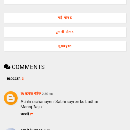
नई पोस्ट
पुरानी पोस्ट
मुख्यपृष्ठ
COMMENTS
BLOGGER
:
3
ডঃ মনোজ পাঠক
2:30 pm
Achhi rachanayen! Sabhi sayron ko badhai.
Manoj 'Aajiz'
जवाब दें