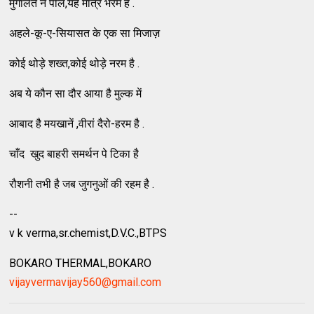
मुगालतें न पाल,यह मात्र भरम है .
अहले-कू-ए-सियासत के एक सा मिजाज़
कोई थोड़े शख्त,कोई थोड़े नरम है .
अब ये कौन सा दौर आया है मुल्क में
आबाद है मयखानें ,वीरां दैरो-हरम है .
चाँद खुद बाहरी समर्थन पे टिका है
रौशनी तभी है जब जुगनुओं की रहम है .
--
v k verma,sr.chemist,D.V.C.,BTPS
BOKARO THERMAL,BOKARO
vijayvermavijay560@gmail.com