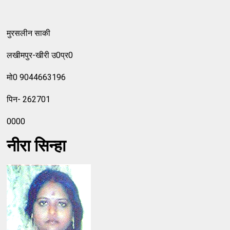
मुरसलीन साकी
लखीमपुर-खीरी उ0प्र0
मो0 9044663196
पिन- 262701
0000
नीरा सिन्हा