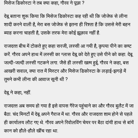
मिसेज डिकोस्‍टा ने तब क्‍या कहा, गौरव ने पूछा ?
देबू बताना शुरू किया कि मिसेज डिकोस्‍टा कह रही थी कि जोजेफ से लीना
शादी करने वाली है, मेरा बस जोजेफ से इतना ही रिश्‍ता है कि उससे मेरी बहन
ब्‍याह करना चाहती है, उसके तरफ मेरा कोई झूकाव नहीं है.
राजदत्‍त बीच में टोकते हुए कहा सरजी, लस्‍सी आ गयी है, कृपया पीने का कष्‍ट
करें. गौरव अपने हाथ में लस्‍सी का ग्‍लास देबू को देते हुए उसे पीने को कहा. देबू
जल्‍दी-जल्‍दी लस्‍सी गटकने लगा. जैसे ही लस्‍सी खत्‍म हुई, गौरव ने कहा, बस
आखरी सवाल, क्‍या रात में मिस्‍टर और मिसेज डिकोस्‍टा के लड़ाई-झगड़े में
तुमने कभी लीना की आवाज सूनी थी ?
देबू ने कहा, नहीं.
राजदत्‍त अब समय हो गया है इसे वापस गैरेज पहुंचाने का और गौरव बुलैट में जा
बैठा. चंद मिनटों में देबू अपने गैराज में था. गौरव और राजदत्‍त शाम होने से पहले
ही कार्यालय लौट गए थे. गौरव अपने रिवोलविंग चेयर पर बैठा दांयी हाथ से बांयें
कान को हौले-हौले खींच रहा था.