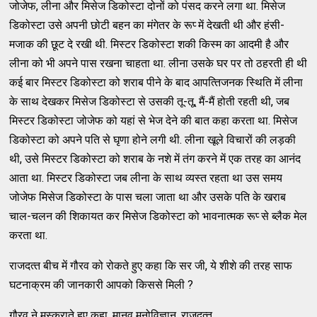
जोजेफ, लीना और मिसेज डिकोस्‍टा दोनों को पंसद करने लगा था. मिसेज
डिकोस्‍टा उसे अपनी छोटी बहन का मंगेतर के रूप्‍ में देखती थी और हंसी-
मजाक की छूट दे रखी थी. मिस्‍टर डिकोस्‍टा शकी किस्‍म का आदमी है और
लीना को भी अपने पास रखना चाहता था. लीना उसके घर पर तो ठहरती ही थी
कई बार मिस्‍टर डिकोस्‍टा को शराब पीने के बाद आपत्‍तिजनक स्‍थिति में लीना
के साथ देखकर मिसेज डिकोस्‍टा से उसकी तू-तू, मैं-मैं होती रहती थी, जब
मिस्‍टर डिकोस्‍टा जोजेफ को यहां से भेज देने की बात कहा करता था. मिसेज
डिकोस्‍टा को अपने पति से घृणा होने लगी थी. लीना खूले विचारों की लड़की
थी, उसे मिस्‍टर डिकोस्‍टा को शराब के नशे में तंग करने में एक तरह का आनंद
आता था. मिस्‍टर डिकोस्‍टा जब लीना के साथ व्‍यस्‍त रहता था उस समय
जोजेफ मिसेज डिकोस्‍टा के पास चला जाता था और उसके पति के खराब
चाल-चलन की शिकायत कर मिसेज डिकोस्‍टा को भावनात्‍मक रूप्‍ से ब्‍लैक मेल
करता था.
राजदत्‍त बीच में गौरव को रोकते हुए कहा कि सर जी, ये शीशे की तरह साफ
घटनाक्रम की जानकारी आपको किससे मिली ?
गौरव ने मुस्‍कुराते हुए कहा, मानव मनोविज्ञान, राजदत्‍त.