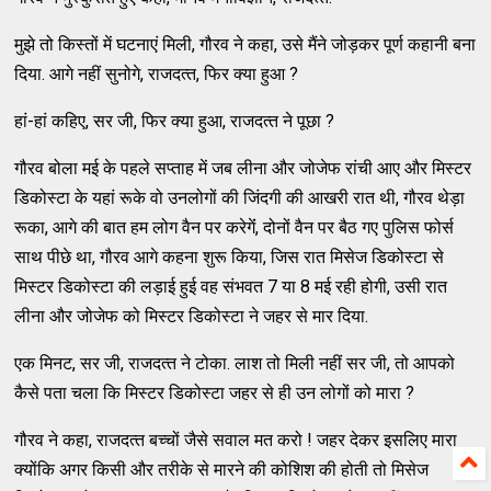
मुझे तो किस्‍तों में घटनाएं मिली, गौरव ने कहा, उसे मैंने जोड़कर पूर्ण कहानी बना
दिया. आगे नहीं सुनोगे, राजदत्‍त, फिर क्‍या हुआ ?
हां-हां कहिए, सर जी, फिर क्‍या हुआ, राजदत्‍त ने पूछा ?
गौरव बोला मई के पहले सप्‍ताह में जब लीना और जोजेफ रांची आए और मिस्‍टर
डिकोस्‍टा के यहां रूके वो उनलोगों की जिंदगी की आखरी रात थी, गौरव थेड़ा
रूका, आगे की बात हम लोग वैन पर करेगेंं, दोनों वैन पर बैठ गए पुलिस फोर्स
साथ पीछे था, गौरव आगे कहना शुरू किया, जिस रात मिसेज डिकोस्‍टा से
मिस्‍टर डिकोस्‍टा की लड़ाई हुई वह संभवत 7 या 8 मई रही होगी, उसी रात
लीना और जोजेफ को मिस्‍टर डिकोस्‍टा ने जहर से मार दिया.
एक मिनट, सर जी, राजदत्‍त ने टोका. लाश तो मिली नहीं सर जी, तो आपको
कैसे पता चला कि मिस्‍टर डिकोस्‍टा जहर से ही उन लोगों को मारा ?
गौरव ने कहा, राजदत्‍त बच्‍चों जैसे सवाल मत करो ! जहर देकर इसलिए मारा
क्‍योंकि अगर किसी और तरीके से मारने की कोशिश की होती तो मिसेज