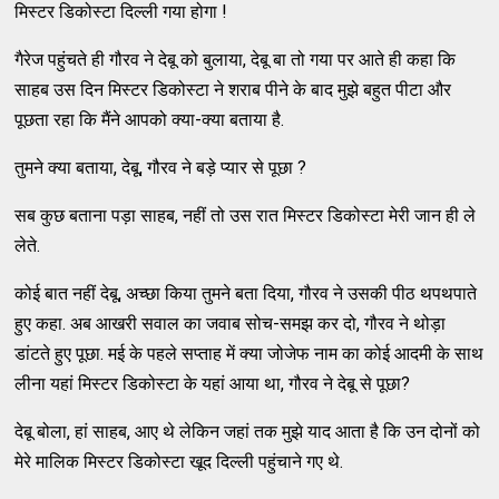
मिस्‍टर डिकोस्‍टा दिल्‍ली गया होगा !
गैरेज पहुंचते ही गौरव ने देबू को बुलाया, देबू बा तो गया पर आते ही कहा कि
साहब उस दिन मिस्‍टर डिकोस्‍टा ने शराब पीने के बाद मुझे बहुत पीटा और
पूछता रहा कि मैंने आपको क्‍या-क्‍या बताया है.
तुमने क्‍या बताया, देबू, गौरव ने बड़े प्‍यार से पूछा ?
सब कुछ बताना पड़ा साहब, नहीं तो उस रात मिस्‍टर डिकोस्‍टा मेरी जान ही ले
लेते.
कोई बात नहीं देबू, अच्‍छा किया तुमने बता दिया, गौरव ने उसकी पीठ थपथपाते
हुए कहा. अब आखरी सवाल का जवाब सोच-समझ कर दो, गौरव ने थोड़ा
डांटते हुए पूछा. मई के पहले सप्‍ताह में क्‍या जोजेफ नाम का कोई आदमी के साथ
लीना यहां मिस्‍टर डिकोस्‍टा के यहां आया था, गौरव ने देबू से पूछा?
देबू बोला, हां साहब, आए थे लेकिन जहां तक मुझे याद आता है कि उन दोनों को
मेरे मालिक मिस्‍टर डिकोस्‍टा खूद दिल्‍ली पहुंचाने गए थे.