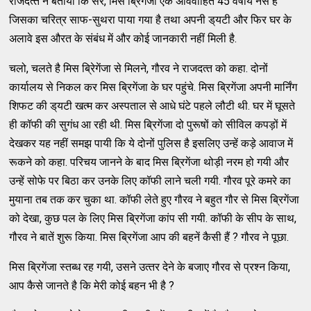
राजदत्‍त ने बताया कि सर, मिस ब्रिगेंजा एक अविवाहित 45 वर्षीय नर्स है
जिसका चरित्र साफ-सुथरा पाया गया है तथा अपनी ड्‌यटी और फिर घर के
अलावे इस औरत के संबंध में और कोई जानकारी नहीं मिली है.
चलो, चलते है मिस ब्रिेगेंजा से मिलने, गौरव ने राजदत्‍त को कहा. दोनों
कार्यालय से निकल कर मिस ब्रिगेंजा के घर पहुंचे. मिस ब्रिगेंजा अपनी मार्निंग
शिफट की ड्‌यटी खत्‍म कर अस्‍पताल से आधे घंटे पहले लौटी थी. घर में घूसते
ही कॉफी की सुगंध आ रही थी. मिस ब्रिगेंजा दो पुरूषों को सीविल कपड़ों में
देखकर यह नहीं समझ पायी कि ये दोनों पुलिस है इसलिए उन्‍हें कड़े आवाज में
रूकने को कहा. परिचय जानने के बाद मिस ब्रिगेंजा थोड़ी नरम हो गयी और
उन्‍हें सोफे पर बिठा कर उनके लिए कॉफी लाने चली गयी. गौरव पूरे कमरे का
मुयाना तब तक कर चुका था. कॉफी लेते हुए गौरव ने बहुत गौर से मिस ब्रिगेंजा
को देखा, कुछ पल के लिए मिस ब्रिगेंजा कांप सी गयी. कॉफी के सीप के साथ,
गौरव ने बातें शुरू किया. मिस ब्रिगेंजा आप की बहनें कैसी हैं ? गौरव ने पूछा.
मिस ब्रिगेंजा स्‍तब्‍ध रह गयी, उसने उत्‍तर देने के बजाए गौरव से प्रश्‍न किया,
आप कैसे जानते है कि मेरी कोई बहन भी है ?