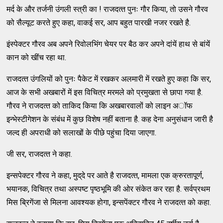
मर्द के और तर्जनी उंगली स्‍त्री का ! राजदत्‍त पुनः गौर किया, तो उसने गौरव
को सैल्‍यूट करते हुए कहा, वाकई सर, आप बहुत पारखी नजर रखते है.
इंस्‍पेक्‍टर गौरव अब अपने रिवोलभिंग चेयर पर बैठ कर अपने दांयें हाथ से बांयें
कान को खींच रहा था.
राजदत्‍त उंगलियों को पुनः पैकेट में रखकर अलमारी में रखते हुए कहा कि सर,
आज के सभी अखबारों में इस विचित्र मरमले को प्रमुखता से छापा गया है.
गौरव ने राजदत्‍त को ताकिद किया कि अखबारवालों को लाइन अॉफ
इन्‍भेस्‍टीगेशन के संबंध में कुछ विशेष नहीं बताना है. कह देना अनुसंधान जारी है
जल्‍द ही अपराधी को सलाखों के पीछे पहुंचा दिया जाएगा.
जी सर, राजदत्‍त ने कहा.
इन्‍सपेक्‍टर गौरव ने कहा, मुद्‌दे पर आते है राजदत्‍त, मामला एक क्रुरतापूर्ण,
भयानक, विचित्र तथा अस्‍पष्‍ट पृष्‍ठभूमि की ओर संकेत कर रहा है. सर्वप्रथम
मिस ब्रिगेंजा से मिलना आवश्‍यक होगा, इन्‍सपेंक्‍टर गौरव ने राजदत्‍त को कहा.