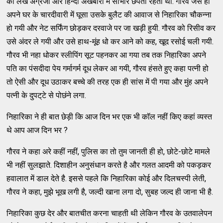
का लेख अंग्रेजी और हिन्‍दी अखबारों में साभार छपता रहता था. गौरव जैसे ही
अपने घर के चारदीवारी में घूसा उसके बुलैट की आवाज से निहारिका चौकन्ना
हो गयी और नेट सर्फिंग छोड़कर दरवाजे पर जा खड़ी हुयी. गौरव को रिसीव कर
उसे अंदर ले गयी और उसे हाथ-मूंह धो कर आने को कह, खूद रसोई चली गयी.
गौरव भी नहा धोकर स्लीपिंग सूट पहनकर आ गया तब तक निहारिका अपने
पति का पंसदीदा पेय गर्मागर्म दूध लेकर आ गयी, गौरव हंसते हुए कहा पत्‍नी हो
तो ऐसी और दूध उठाकर बच्‍चे की तरह एक ही सांस में पी गया और मुंह अपने
पत्‍नी के दुपट्‌टे से पोछंने लगा.
निहारिका ने ही बात छेड़ी कि आज दिन भर एक भी कॉल नहीं किए कहां व्‍यस्‍त
थे आप आज दिन भर ?
गौरव ने कहा अरे कहीं नहीं, पुलिस का तो तुम जानती ही हो, छोटे-छोटे मामले
भी नहीं सुलझाते. दिशाहीन अनुसंधान करते है और गलत आदमी को पकड़कर
हवालात में डाल देते है. इससे पहले कि निहारिका कोई और दिलचस्‍पी लेती,
गौरव ने कहा, मुझे भूख लगी है, जल्‍दी खाना लगा दो, सुबह जल्‍द ही जाना भी है.
निहारिका कुछ देर और बातचीत करना चाहती थी लेकिन गौरव के उतवालेपन