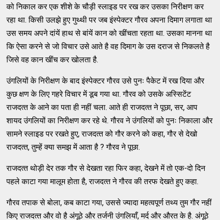
को निकाल कर एक शीशे के चौड़ी स्‍लाइड पर रख कर उसका निरीक्षण कर
रहा था. किसी उलझे हुए गुथ्‍थी पर जब इंस्‍पेक्‍टर गौरव अपना दिमाग लगाता था
उस समय अपने दांयें हाथ से बांयें कान को खींचता रहता था. उसका मानना था
कि ऐसा करने से जो विचार उसे आते है वह दिमाग के उस दराज से निकलते है
जिसे वह कान खींच कर खोलता है.
उंगलियों के निरीक्षण के बाद इंस्‍पेक्‍टर गौरव उसे पुनः पैकेट में रख दिया और
कुछ क्षण के लिए गहरे विचार में डूब गया था. गौरव को उसके अस्‍सिटेंट
राजदत्‍त के आने का पता ही नहीं चला. आते ही राजदत्‍त ने पूछा, सर, आप
शायद उंगलियों का निरीक्षण कर रहे थे. गौरव ने उंगलियों को पुनः निकाला और
सामने स्‍लाइड पर रखते हुए, राजदत्‍त को गौर करने को कहा, गौर से देखो
राजदत्‍त, तुम्‍हें क्‍या समझ में आता है ? गौरव ने पूछा.
राजदत्‍त थोड़ी देर तक गौर से देखता रहा फिर कहा, देखने में तो एक-दो दिन
पहले काटा गया मालूम होता है, राजदत्‍त ने गौरव की तरफ देखते हुए कहा.
गौरव तपाक से बोला, कब काटा गया, उससे ज्‍यादा महत्‍वपूर्ण तथ्‍य तुम गौर नहीं
किए राजदत्‍त और वो है अंगूठे और तर्जनी उंगलियाँ, मर्द और औरत के है. अंगूठे