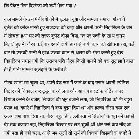
कि पैकेट मिस ब्रिगेंजा को क्‍यों भेजा गया ?
कल मामले के इस पेचीदगी को मैं सूलझा दूंगा और मामला समाप्‍त. गौरव ने
बुलैट को कीक मारते हुए राजदत्‍त को कहा और अपनी पत्‍नी निहारिका के बारे
में सोचता हुआ घर की तरफ बुलैट दौड़ा दिया. घर पर पत्‍नी के साथ समय
बिताते हुए भी गौरव कई बार अपने दांयी हाथ से बांयी कान को खींचता रहा, कई
बार तो उसकी पत्‍नी ने हाथ उसके कान से अलग की. ऐसा करते हुए देख
निहारिका समझ गयी कि उसका पति गौरव किसी मामले को बस सुलझाने वाला
ही है यानी मामला सुलझने के करीब है.
गौरव खाना खा चुका था, अपने बेड रूम में जाने के बाद उसने अपनी स्‍पेनिश
गिटार को निकाल कर ट्यून करने लगा और आज वह स्‍टॉफ नोटेशन पर
रियाज करने के बजाए ‘सेडोज' की धून बजाने लगा, जो निहारिका को भी बहुत
पंसद था. कमरे में निहारिका ने बल्‍ब बुझा दिया था और हल्‍का नीला बल्‍ब एक
अलग शमा बांध दिया था. गौरव बहुत ही तल्‍लीनता से ‘सेडोज' के धुन को काफी
देर तक बजाता रहा, निहारिका बिस्‍तर पर लेट चुकी थी और उसे कब नींद आ
गयी पता ही नहीं चला. आंखें जब खुली तो सूर्य की किरणों खिड़की से कमरे में