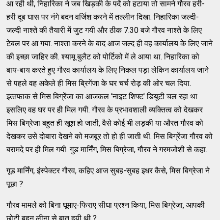
आ रही थी, निहारिका ने जब खिड़की के पर्दे को हटाया तो सामने गौरव हरी-
हरी दूब घास पर नंगे बदन वर्जिश करने में तल्‍लीन दिखा. निहारिका जल्‍दी-
जल्‍दी नाश्‍ते की तैयारी में जुट गयी और ठीक 7.30 बजे गौरव नाश्‍ते के लिए
टेबल पर आ गया. नाश्‍ता करने के बाद आज जल्‍द ही वह कार्यालय के लिए जाने
की इच्‍छा जाहिर की. श्‍यामू बुलैट को पोर्टिको में ले आया था. निहारिका को
बाय-बाय‍ करते हुए गौरव कार्यालय के लिए निकल पड़ा लेकिन कार्यालय जाने
से पहले वह अकेले ही मिस ब्रिगेंजा के घर चर्च रोड़ की ओर चल दिया.
इत्‍तफाक से मिस बिग्रेंजा का आजकल ‘नाइट शिफ्‍ट' डियूटी चल रहा था
इसलिए वह घर पर ही मिल गयी. गौरव के प्रभावशाली व्‍यक्‍तित्‍व को देखकर
मिस बिग्रेजा बहुत ही खूश हो जाती, वैसे कोई भी लड़की या औरत गौरव को
देखकर उसे दोबारा देखने को मजबूर तो हो ही जाती थी. मिस बिग्रेंजा गौरव को
बरामदे पर ही मिल गयी. गुड मार्निंग, मिस बिग्रेजा, गौरव ने गरमजोशी से कहा.
गूड मार्निंग, इंस्‍पेक्‍टर गौरव, कहिए आज सुबह-सुबह इधर कैसे, मिस बिग्रेजा ने
पूछा ?
गौरव मामले को बिना घूमाए-फिराए सीधा प्रश्‍न किया, मिस बिग्रेजा, आपकी
छोटी बहन लीना से बात हुयी थी ?