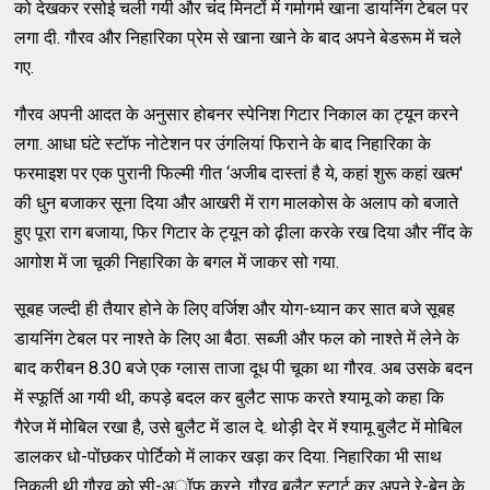
को देखकर रसोई चली गयी और चंद मिनटों में गर्मागर्म खाना डायनिंग टेबल पर
लगा दी. गौरव और निहारिका प्रेम से खाना खाने के बाद अपने बेडरूम में चले
गए.
गौरव अपनी आदत के अनुसार होबनर स्‍पेनिश गिटार निकाल का ट्यून करने
लगा. आधा घंटे स्‍टॉफ नोटेशन पर उंगलियां फिराने के बाद निहारिका के
फरमाइश पर एक पुरानी फिल्‍मी गीत ‘अजीब दास्‍तां है ये, कहां शुरू कहां खत्‍म'
की धुन बजाकर सूना दिया और आखरी में राग मालकोस के अलाप को बजाते
हुए पूरा राग बजाया, फिर गिटार के ट्यून को ढ़ीला करके रख दिया और नींद के
आगोश में जा चूकी निहारिका के बगल में जाकर सो गया.
सूबह जल्‍दी ही तैयार होने के लिए वर्जिश और योग-ध्‍यान कर सात बजे सूबह
डायनिंग टेबल पर नाश्‍ते के लिए आ बैठा. सब्‍जी और फल को नाश्‍ते में लेने के
बाद करीबन 8.30 बजे एक ग्‍लास ताजा दूध पी चूका था गौरव. अब उसके बदन
में स्‍फूर्ति आ गयी थी, कपड़े बदल कर बुलैट साफ करते श्‍यामू को कहा कि
गैरेज में मोबिल रखा है, उसे बुलैट में डाल दे. थोड़ी देर में श्‍यामू बुलैट में मोबिल
डालकर धो-पोंछकर पोर्टिको में लाकर खड़ा कर दिया. निहारिका भी साथ
निकली थी गौरव को सी-अॉफ करने. गौरव बुलैट स्‍टार्ट कर अपने रे-बेन के