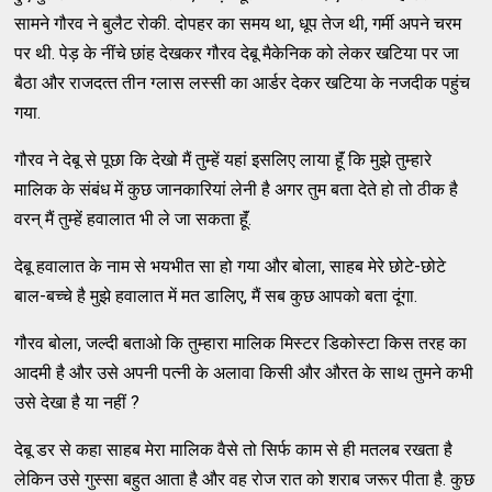
सामने गौरव ने बुलैट रोकी. दोपहर का समय था, धूप तेज थी, गर्मी अपने चरम
पर थी. पेड़ के नींचे छांह देखकर गौरव देबू मैकेनिक को लेकर खटिया पर जा
बैठा और राजदत्‍त तीन ग्‍लास लस्‍सी का आर्डर देकर खटिया के नजदीक पहुंच
गया.
गौरव ने देबू से पूछा कि देखो मैं तुम्‍हें यहां इसलिए लाया हॅूं कि मुझे तुम्‍हारे
मालिक के संबंध में कुछ जानकारियां लेनी है अगर तुम बता देते हो तो ठीक है
वरन्‌ मैं तुम्‍हें हवालात भी ले जा सकता हॅूं.
देबू हवालात के नाम से भयभीत सा हो गया और बोला, साहब मेरे छोटे-छोटे
बाल-बच्‍चे है मुझे हवालात में मत डालिए, मैं सब कुछ आपको बता दूंगा.
गौरव बोला, जल्‍दी बताओ कि तुम्‍हारा मालिक मिस्‍टर डिकोस्‍टा किस तरह का
आदमी है और उसे अपनी पत्‍नी के अलावा किसी और औरत के साथ तुमने कभी
उसे देखा है या नहीं ?
देबू डर से कहा साहब मेरा मालिक वैसे तो सिर्फ काम से ही मतलब रखता है
लेकिन उसे गुस्‍सा बहुत आता है और वह रोज रात को शराब जरूर पीता है. कुछ