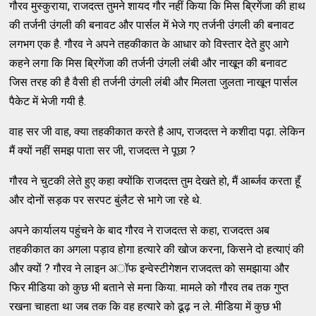
गौरव मुस्‍कुराया, राजदत्‍त तुमने शायद गौर नहीं किया कि मिस ब्रिगेंजा की हाथ
की तर्जनी उंगली की बनावट और पार्सल में भेजे गए तर्जनी उंगली की बनावट
लगभग एक है. गौरव ने अपने तहकीकात के आधार को विस्‍तार देते हुए आगे
कहने लगा कि मिस ब्रिगेंजा की तर्जनी उंगली लंबी और नाखून की बनावट
जिस तरह की है वैसी ही तर्जनी उंगली लंबी और मिलता जुलता नाखून पार्सल
पैकेट में भेजी गयी है.
वाह सर जी वाह, क्‍या तहकीकात करते है आप, राजदत्‍त ने कशीदा पढ़ा. लेकिन
मैं क्‍यों नहीं समझ पाता सर जी, राजदत्‍त ने पूछा ?
गौरव ने चुटकी लेते हुए कहा क्‍योंकि राजदत्‍त तुम देखते हो, मैं आर्ब्‍जव करता हूँ
और दोनों सड़क पर सरपट बुंलैट से भागे जा रहे थे.
अपने कार्यालय पहुंचने के बाद गौरव ने राजदत्‍त से कहा, राजदत्‍त अब
तहकीकात का अगला पड़ाव होगा हत्‍यारे की खोज करना, किसने दो हत्‍याएं की
और क्‍यों ? गौरव ने लाइन अॉफ इन्‍वेस्‍टीगेशन राजदत्‍त को समझाया और
फिर मीडिया को कुछ भी बताने से मना किया. मामले को गौरव तब तक गुप्‍त
रखना चाहता था जब तक कि वह हत्‍यारे को ढूढ़ न ले. मीडिया में कुछ भी