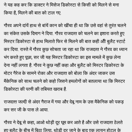
ने यह कह कर कि डाक्‍टर ने मिसेज डिकोस्‍टा से किसी को मिलने से मना
किया है, मिलने की बात को टाल गए.
गौरव अपने दांयें हाथ से बांयें कान को खींचा ही था कि उसे वहां से तुरंत चलने
का संकेत उसके दिमाग ने दिया. गौरव राजदत्‍त को चलने का इशारा करते हुए
मिस्‍टर डिकोस्‍टा से हाथ मिलाते फिर से मिलने की बात कही औी बुलैट स्‍टार्ट
कर दिया. रास्‍ते में गौरव कुछ सोचता जा रहा था कि राजदत्‍त ने गौरव का ध्‍यान
भंग करते हुए पूछा, सर जी यह मिस्‍टर डिकोस्‍टा का इस मामले में कुछ लेना
देना नहीं लगता है. गौरव ने कुछ नहीं कहा और बुलैट को मिस्‍टर डिकोस्‍टा के
मोटर गैरेज के सामने रोका और राजदत्‍त को बोला कि अंदर जाकर उस
मैकेनिक को साथ चलने को कहो जिसने हमलोगों को बतलाया था कि मिस्‍टर
डिकोस्‍टा की पत्‍नी की तबियत खराब है.
राजदत्‍त जल्‍दी से अंदर गैराज में गया और देबू नाम के उस मैकेनिक को पकड़
कर सर जी के पास ले आया.
गौरव ने देबू से कहा, आओ थोड़ी दूर घूम कर आते है और उसे राजदत्‍त ठेलते
हुए बुलैट के बीच में बिठा लिया, थोड़ी दूर जाने के बाद एक लायन होटल के