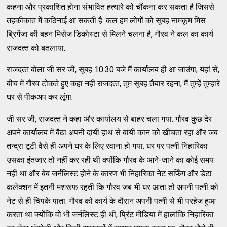
कहना और प्रकाशित होना संभावित हत्‍यारे को चौंकना कर सकता है जिससे
तहकीकात में कठिनाई आ सकती है. कल हम लोगों को सूबह नामकूम मिस
ब्रिगेंजा की बहन मिसेज डिकोस्‍टा से मिलने चलना है, गौरव ने कल का कार्य
राजदत्‍त को बतलाया.
राजदत्‍त बोला जी सर जी, सूबह 10.30 बजे मैं कार्यालय ही आ जाउंगा, यहां से,
बीच में गौरव टोकते हुए कहा नहीं राजदत्‍त, तूम सूबह तैयार रहना, मैं तुम्‍हें तुम्‍हारे
घर से पीकअप कर लूंगा.
जी सर जी, राजदत्‍त ने कहा और कार्यालय से बाहर चला गया. गौरव कुछ देर
अपने कार्यालय में बैठा अपनी दांयी हाथ से बांयी कान को खींचता रहा और जब
तन्‍द्रा टूटी वैसे ही अपने घर के लिए रवाना हो गया. घर पर पत्‍नी निहारिका
उसका इंतजार तो नहीं कर रही थी क्‍योंकि गौरव के आने-जाने का कोई समय
नहीं था और बेब जर्नलिस्‍ट होने के कारण भी निहारिका नेट सर्फिंग और डेटा
कलेक्‍शन में इतनी मशरूफ रहती कि गौरव जब भी घर आता तो अपनी पत्‍नी को
नेट से ही चिपके पाता. गौरव को कार्य के दौरान अपनी पत्‍नी से भी परहेज हुआ
करता था क्‍योंकि वो भी जर्नलिस्‍ट ही थी, प्रिंट मीडिया में हालांकि निहारिका