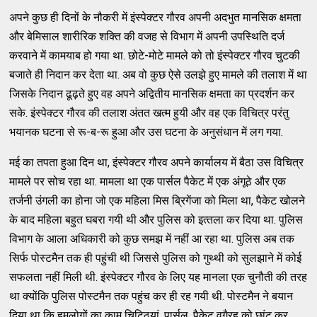
अपने कुछ ही दिनों के नौकरी में इंस्‍पेक्‍टर गौरव अपनी अदभुत मानसिक क्षमता
और बेमिसाल शारीरिक शक्‍ति की वजह से विभाग में अपनी उपस्‍थिति दर्ज
करवाने में कामयाब हो गया था. छोटे-मोटे मामले को तो इंस्‍पेक्‍टर गौरव चुटकी
बजाते ही निदान कर देता था. अब वो कुछ ऐसे उलझे हुए मामले की तलाश में था
जिसके निदान ढूढ़ते हुए वह अपने अद्वितीय मानसिक क्षमता का प्रदर्शन कर
सके. इंस्‍पेक्‍टर गौरव की तलाश अंतत खत्‍म हुयी और वह एक विचित्र परंतु
भयानक घटना से रू-ब-रू हुआ और उस घटना के अनुसंधान में लग गया.
मई का तपता हुआ दिन था, इंस्‍पेक्‍टर गौरव अपने कार्यालय में बैठा उस विचित्र
मामले पर सोच रहा था. मामला था एक पार्सल पैकेट में एक अंगूठे और एक
तर्जनी उंगली का होना जो एक महिला मिस ब्रिगेंजा को मिला था, पैकेट खोलने
के बाद महिला बहुत घबरा गयी थी और पुलिस को इत्‍तला कर दिया था. पुलिस
विभाग के आला अधिकारी को कुछ समझ में नहीं आ रहा था. पुलिस अब तक
सिर्फ पोस्‍टमैन तक ही पहुंची थी जिससे पुलिस को गुथ्‍थी को सुलझाने में कोई
सफलता नहीं मिली थी. इंस्‍पेक्‍टर गौरव के लिए यह मानला एक चुनौती की तरह
था क्‍योंकि पुलिस पोस्‍टमैन तक पहुंच कर ही रह गयी थी. पोस्‍टमैन ने बयान
दिया था कि हमलोगों का काम चिटि्‌ठयां, पार्सल, पैकेट वगैरह को छांट कर