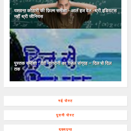
यशवन्‍त कोठारी की फ़िल्म समीक्षा - आलॅ इज वेल -थ्री इडियटस
नहीं थ्री जीनियस
पुस्तक समीक्षा : देवी नागरानी का ग़ज़ल संग्रह – दिल से दिल
तक
नई पोस्ट
पुरानी पोस्ट
मुख्यपृष्ठ