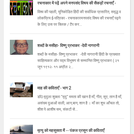
रचनाकार में पढ़ें अपने मनपसंद विषय की सैकड़ों रचनाएँ -
विश्व की पहली, यूनिकोडित हिंदी की सर्वाधिक प्रसारित, समृद्ध व
लोकप्रिय ई-पत्रिका - रचनाकारमनपसंद विषय की रचनाएँ पढ़ने
के लिए उस पर क्लिक / टैप कर...
शब्दों के मसीहा- विष्णु प्रभाकर -देवी नागरानी
शब्दों के मसीहा- विष्णु प्रभाकर -देवी नागरानी हिंदी के प्रख्यात
साहित्यकार और पद्म विभूषण से सम्मानित विष्णु प्रभाकर ( २१
जून १९१२- ११ अप्रैल २...
माह की कविताएँ - भाग 2
डॉ0 मृदुला शुक्ला "मृदु" ममता की खान है माँ, गीत, सुर, तान है माँ,
असंख्य दुआओं वाली, आन,बान, शान है । माँ का शुभ आँचल तो,
शीश पे आशीष सम, संकटों से...
मृत्यु को महसूसता मैं -- पंकज प्रसून की कविताएँ