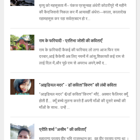
मृत्यु को महसूसता मैं-- पंकज प्रसूनवह अंधेरी कोठरीपूरे नौ महीने
की कैदजिससे निकल कर मैं आयावहीं अंधेरा---काला, कालादेख
रहामहसूस कर रहा सर्वत्रबदन हो र...
राम के फरियादी - प्रतिभा जोशी की कविताएँ
राम के फ़रियादी कैकई की फरियाद लो लगा आज फिर राम
दरबार,आई कैकेयी अब लिए नयनों में आंसू,शिकायतें कई राम से
लाई दिल में,और पूछे राम से अपराध अपने,क्यों द...
"आइडियल मदर" - डॉ कविता"किरण" की लंबी कविता
"आइडियल मदर" ©डॉ कविता"किरण" माँएं.. अक्सर फैलियर क्यूँ
होती हैं.... क्यूँ बच्चे तुलना करते हैं अपनी माँओं की दूसरे बच्चों की
माँओं के साथ.. उन्हें ...
प्रीति शर्मा "असीम " की कविताएँ
महाराणा प्रताप वीर भूमि राजस्थान का, वह वीर प्रताप राणा था ।