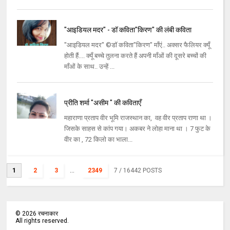
"आइडियल मदर" - डॉ कविता"किरण" की लंबी कविता
"आइडियल मदर" ©डॉ कविता"किरण" माँएं.. अक्सर फैलियर क्यूँ
होती हैं.... क्यूँ बच्चे तुलना करते हैं अपनी माँओं की दूसरे बच्चों की
माँओं के साथ.. उन्हें ...
प्रीति शर्मा "असीम " की कविताएँ
महाराणा प्रताप वीर भूमि राजस्थान का, वह वीर प्रताप राणा था ।
जिसके साहस से कांप गया। अकबर ने लोहा माना था । 7 फुट के
वीर का , 72 किलो का भाला...
1
2
3
...
2349
7
/ 16442 POSTS
©
2026
रचनाकार
All rights reserved.