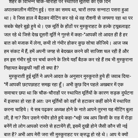
शहर के विभिन्न चौक-चौराहों पर स्थापित मूर्तियों की एक दिन
अपातकालीन मीटिंग हुई। रात का समय था, चारों तरफ सन्नाटा पसरा हुआ
था। वे जिस हाल में बैठकर मीटिंग कर रहे थे वह रौशनी से जगमगा रहा था पर
सबके चेहरे बुझे हुये थे। एक मूर्ति के होंठों पर मुस्कुराहट के हल्के ट्यूबलाइट
जल रहे थे जिसे देख दूसरी मूर्ति ने गुस्से में कहा-''आपकी तो आदत ही है हर
बात को मजाक में लेना, कभी तो गंभीर होकर कुछ सोचा कीजिये। आज जब
हम संकट में हैं, हमें अपनी जगह से बेदखल करने की साजिश चल रही है और
हम इस गंभीर मुद्दे पर चर्चा करने के लिये यहाँ बैठक कर रहे हैं तब भी मुस्कुराना
निहायत बेवकूफी नहीं तो क्या है?
मुस्कुराती हुई मूर्ति ने अपने आदत के अनुसार मुस्कुराते हुये ही जवाब दिया-
''मैं आपकी छटपछाहट समझ रहा हूँ। अभी कुछ दिन पहले अखबार में एक
समाचार छपा था कि चौक-चौराहों पर स्थापित मूर्तियों के कारण सड़क दुर्घटना
में इजाफा हो रहा है अतः उन मूर्तियों को वहाँ से हटाकर कहीं कोने में स्थापित
करना चाहिये। ये सब पढ़कर अध्यक्ष होने के नाते आपने तुरन्त यह मीटिंग बुला
ली, है ना? फिर उसने गंभीर होते हुये कहा-''भई! जब आप किसी के राह में रोड़ा
बनेंगें तो लोग आपको रास्ते से हटायेंगे ही, इसमें दुखी होने जैसी कौन सी नई
बात है? अभी आप मेरी जरा सी मुस्कुराहट पर क्रुद्ध हो रहे थे। आप ये क्यों