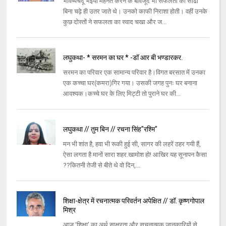
भविष्यचंदू भइया मेहनत करने के बावजूद भी सफलता की सीढी
बिना चढ़े ही उतर जाते थे। उनको काफी निराशा होती। वहीं उनके
कुछ दोस्तों ने सफलता का स्वाद चखा और ज...
लघुकथा- * सरमन का घर * -डॉ आर बी भण्डारकर.
सरमन का परिवार एक सामान्य परिवार है।विगत बरसात में उनका
एक कच्चा घर(कमरा)गिर गया। उसकी जगह पुनः घर बनाना
आवश्यक।कच्चे घर के लिए मिट्टी तो पुराने घर की...
लघुकथा // तुम बिन // रचना सिंह"रश्मि"
मन भी शांत है, हवा भी रूकी हुई सी, सागर की लहरें ठहर गयी हैं,
ऐसा लगता है मानों सारा शहर.खामोश हो! आखिर यह सूनापन कैसा
??कितनी तेजी से बीते थे वो दिन,...
शिक्षा-क्षेत्र में रचनात्मक परिवर्तन अपेक्षित // डॉ. कृष्णगोपाल
मिश्र
आज ‘शिक्षा’ का अर्थ साक्षरता और सूचनात्मक जानकारियों से