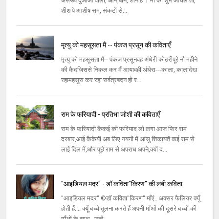
असंख्य दुआओं वाली, आन,बान, शान है । माँ का शुभ आँचल तो,
शीश पे आशीष सम, संकटों से...
मृत्यु को महसूसता मैं -- पंकज प्रसून की कविताएँ
मृत्यु को महसूसता मैं-- पंकज प्रसूनवह अंधेरी कोठरीपूरे नौ महीने
की कैदजिससे निकल कर मैं आयावहीं अंधेरा---काला, कालादेख
रहामहसूस कर रहा सर्वत्रबदन हो र...
राम के फरियादी - प्रतिभा जोशी की कविताएँ
राम के फ़रियादी कैकई की फरियाद लो लगा आज फिर राम
दरबार,आई कैकेयी अब लिए नयनों में आंसू,शिकायतें कई राम से
लाई दिल में,और पूछे राम से अपराध अपने,क्यों द...
"आइडियल मदर" - डॉ कविता"किरण" की लंबी कविता
"आइडियल मदर" ©डॉ कविता"किरण" माँएं.. अक्सर फैलियर क्यूँ
होती हैं.... क्यूँ बच्चे तुलना करते हैं अपनी माँओं की दूसरे बच्चों की
माँओं के साथ.. उन्हें ...