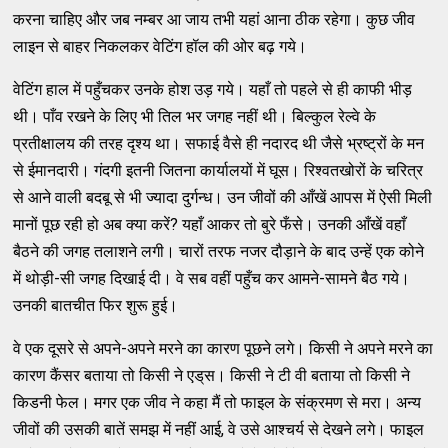
करना चाहिए और जब नम्‍बर आ जाय तभी यहां आना ठीक रहेगा। कुछ जीव
लाइन से बाहर निकलकर वेटिंग हॉल की ओर बढ़ गये।
वेटिंग हाल में पहुँचकर उनके होश उड़ गये। यहाँ तो पहले से ही काफी भीड़
थी। पाँव रखने के लिए भी तिल भर जगह नहीं थी। बिल्‍कुल रेल्‍वे के
प्रतीक्षालय की तरह दृश्‍य था। सफाई वैसे ही नदारद थी जैसे भ्रष्‍ट्रों के मन
से ईमानदारी। गंदगी इतनी जितना कार्यालयों में घूस। रिश्‍वतखोरों के चरित्र
से आने वाली बदबू से भी ज्‍यादा दुर्गन्‍ध। उन जीवों की आँखें आपस में ऐसी मिली
मानों पूछ रही हो अब क्‍या करें? यहाँ आकर तो बुरे फँसे। उनकी आँखें वहाँ
बैठने की जगह तलाशने लगी। चारों तरफ नजर दौड़ाने के बाद उन्‍हें एक कोने
में थोड़ी-सी जगह दिखाई दी। वे सब वहीं पहुँच कर आमने-सामने बैठ गये।
उनकी बातचीत फिर शुरू हुई।
वे एक दूसरे से अपने-अपने मरने का कारण पूछने लगे। किसी ने अपने मरने का
कारण कैंसर बताया तो किसी ने एड्‌स। किसी ने टी वी बताया तो किसी ने
किडनी फेल। मगर एक जीव ने कहा मैं तो फाइल के संक्रमण से मरा। अन्‍य
जीवों की उसकी बातें समझ में नहीं आई, वे उसे आश्‍चर्य से देखने लगे। फाइल