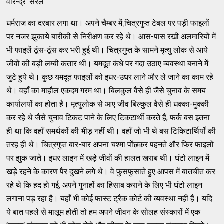
वीरेन्‍द्र ‘सरल‘
धर्मराज का दरबार लगा था। अपने चैम्‍बर में चि़त्रगुप्‍त टेबल पर पड़ी फाइलों
पर नजर झुकाये बारीकी से निरीक्षण कर रहे थे। आस-पास रखी अलमारियों में
भी फाइलें ठूंस-ठूंस कर भरी हुई थी। चित्रगुप्‍त के सामने मृत्‍यु लोक से आये
जीवों की बड़ी लम्‍बी कतार थी। यमदूत कंधे पर गदा उठाए व्‍यवस्‍था बनाने में
जुटे हुये थे। कुछ यमदूत फाइलों को इधर-उधर लाने और ले जाने का काम रहे
थे। वहाँ का माहौल एकदम गरम था। बिलकुल वैसे ही जैसे चुनाव के समय
कार्यालयों का होता है। मृत्‍युलोक से आए जीव बिल्‍कुल वैसे ही धक्‍का-मुक्‍की
कर रहे थे जैसे चुनाव टिकट पाने के लिए टिकटार्थी करते हैं, फर्क बस इतना
ही था कि वहाँ समर्थकों की भीड़ नहीं थी। वहाँ जो भी थे बस टिकिटार्थिर्यों की
तरह ही थे। चित्रगुप्‍त बार-बार अपना चश्‍मा पोंछकर पहनते और फिर फाइलों
पर झुक जाते। इधर लाइन में खड़े जीवों की हालत खराब थी। घंटो लाइन में
खड़े रहने के कारण पैर दुखने लगे थे। वे फुसफुसाते हुए आपस में बातचीत कर
रहे थे कि हद हो गई, अपने गुनाहों का हिसाब कराने के लिए भी घंटो लाइन
लगाना पड़ रहा है। यहाँ भी कोई फास्‍ट ट्रैक कोर्ट की व्‍यवस्‍था नहीं हैं। यदि
ये बात पहले से मालूम होती तो हम अपने जीवन के सोलह संस्‍कारों में एक