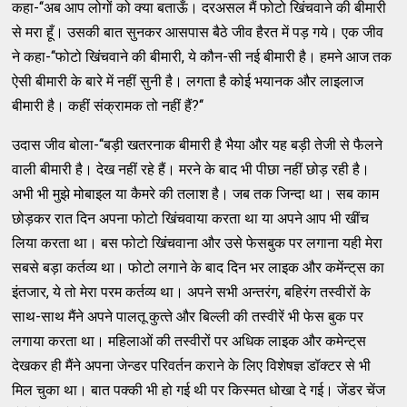
कहा-‘‘अब आप लोगों को क्‍या बताऊँ। दरअसल मैं फोटो खिंचवाने की बीमारी
से मरा हूँ। उसकी बात सुनकर आसपास बैठे जीव हैरत में पड़ गये। एक जीव
ने कहा-‘‘फोटो खिंचवाने की बीमारी, ये कौन-सी नई बीमारी है। हमने आज तक
ऐसी बीमारी के बारे में नहीं सुनी है। लगता है कोई भयानक और लाइलाज
बीमारी है। कहीं संक्रामक तो नहीं हैं?‘‘
उदास जीव बोला-‘‘बड़ी खतरनाक बीमारी है भैया और यह बड़ी तेजी से फैलने
वाली बीमारी है। देख नहीं रहे हैं। मरने के बाद भी पीछा नहीं छोड़ रही है।
अभी भी मुझे मोबाइल या कैमरे की तलाश है। जब तक जिन्‍दा था। सब काम
छोड़कर रात दिन अपना फोटो खिंचवाया करता था या अपने आप भी खींच
लिया करता था। बस फोटो खिंचवाना और उसे फेसबुक पर लगाना यही मेरा
सबसे बड़ा कर्तव्‍य था। फोटो लगाने के बाद दिन भर लाइक और कमेंन्‍ट्‌स का
इंतजार, ये तो मेरा परम कर्तव्‍य था। अपने सभी अन्‍तरंग, बहिरंग तस्‍वीरों के
साथ-साथ मैंने अपने पालतू कुत्‍ते और बिल्‍ली की तस्‍वीरें भी फेस बुक पर
लगाया करता था। महिलाओं की तस्‍वीरों पर अधिक लाइक और कमेन्‍ट्‌स
देखकर ही मैंने अपना जेन्‍डर परिवर्तन कराने के लिए विशेषज्ञ डॉक्‍टर से भी
मिल चुका था। बात पक्‍की भी हो गई थी पर किस्‍मत धोखा दे गई। जेंडर चेंज