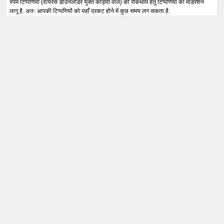
स्पैम टिप्पणियों (वायरस डाउनलोडर युक्त कड़ियों वाले) की रोकथाम हेतु टिप्पणियों का मॉडरेशन
लागू है. अतः आपकी टिप्पणियों को यहाँ प्रकट होने में कुछ समय लग सकता है.