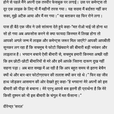
होने से पहले मैंने अपनी एक तस्‍वीर फेसबुक पर लगाई। उस पर कमेन्‍ट्‌स तो
दूर एक लाइक के लिए भी मैं महीनों तरस गया। यह सदमा मैं बर्दाश्‍त नहीं कर
सका, मुझे अटैक आया और मैं मर गया।‘‘ यह बताकर वह फिर रोने लगा।
पास ही बैठे एक जीव ने उसे सांत्‍वना देते हुये कहा-‘‘मत रोओ भाई जो होना था
सो हो गया अब अफसोस करने से क्‍या फायदा किस्‍मत में लिखा होगा तो
आपको अगले जन्‍म में लाइक और कमेन्‍ट्‌स जरूर मिल जाएंगे? आपकी आपबीती
सुनकर लग रहा हैं कि सचमुच ये फोटो खिंचवाने की बीमारी बड़ी भयंकर और
लाइलाज है। भगवान बचाये ऐसी बीमारी से, सचमुच हमारी किस्‍मत अच्‍छी रही
कि हम छोटी-छोटी बीमारियों से मरे और हमें आपके जितना दारूण दुख नहीं
सहना पड़ा। अब बात समझ में आ रही है कि आप बहुत समय से इतना बेचैन
क्‍यों थे और बार-बार फोटोग्राफर की तलाश क्‍यों कर रहे थे।‘‘ फिर वह जीव
हाथ जोड़कर आसमान की ओर देखते हुए कहा-‘‘हे भगवान! मेरे अपनों को इस
बीमारी की पीड़ा से बचाना। मेरे प्रभु आपसे बस इतनी ही प्रार्थना है कि मेरे
किसी दुश्‍मन को भी इस बीमारी के चंगुल में मत फँसाना।‘‘
वीरेन्‍द्र ‘सरल‘