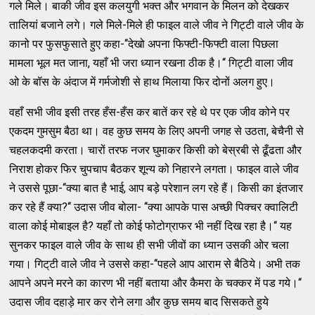
गले मिले। बाकी जीव इस कलयुगी भक्‍त और भगवान के मिलन को देखकर
तालियां बजाने लगे। गले मिले-मिले ही फाइल वाले जीव ने गिट्टी वाले जीव के
कानो पर फुसफुसाते हुए कहा-‘‘देखो अपना फिफ्‍टी-फिफ्‍टी वाला पिछला
मामला भूल मत जाना, यहाँ भी जरा ध्‍यान रखना ठीक है।‘‘ गिट्टी वाला जीव
ओ के बॉस के अंदाज में गर्मजोशी से हाथ मिलाया फिर दोनों अलग हुए।
वहाँ सभी जीव इसी तरह हँस-हँस कर बातें कर रहे थे पर एक जीव कोने पर
एकदम गुमसुम बैठा था। वह कुछ समय के लिए अपनी जगह से उठता, बेचैनी से
चहलकदमी करता। चारों तरफ नजर घुमाकर किसी को बेस्रबी से ढूँढता और
निराश होकर फिर चुपचाप बैठकर शून्‍य को निहारने लगता। फाइल वाले जीव
ने उससे पूछा-‘‘क्‍या बात है भाई, आप बड़े परेशान लग रहे हैं। किसी का इंतजार
कर रहे हैं क्‍या?‘‘ उदास जीव बोला- ‘‘क्‍या आपके पास अच्‍छी पिक्‍चर क्‍वालिटी
वाला कोई मोबाइल है? यहाँ तो कोई फोटोग्राफर भी नहीं दिख रहा है।‘‘ यह
सुनकर फाइल वाले जीव के साथ ही सभी जीवों का ध्‍यान उसकी ओर चला
गया। गिट्‌टी वाले जीव ने उससे कहा-‘‘पहले आप आराम से बैठिये। अभी तक
आपने अपने मरने का कारण भी नहीं बताया और कैमरा के चक्‍कर में पड गये।‘‘
उदास जीव दहाड़े मार कर रोने लगा और कुछ समय बाद सिसकते हुये