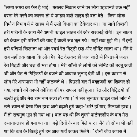
‘‘समय समय का फेर है भाई। मतलब निकल जाने पर लोग पहचानते तक नहीं
वरना मेरे मरने का कारण तो ये फाइल वाले साहब ही बता देते। जिस लोक
निर्माण विभाग में ये साहब थे मैं उसी विभाग का ठेकेदार था। ना जाने कितनी
हरी पत्तियों के साथ मैंने अपनी फाइल साहब की ओर सरकाई होगी। इन साहब
को केवल हरी पत्तियों की याद है बाकी सब भूल गये। यहाँ तक मुझे भी। मैं इन्‍हें
हरी पत्तियां खिलाता था और स्‍वयं रेत गिट्‌टी छड़ और सीमेंट खाता था। मैंने ये
सब यहाँ तक खाया कि लोग मेरा पेट देखकर ही जान जाते थे कि इसमें जरूर
रेत गिट्‌टी और छड़ ही भरा होगा। मेरी साँसो से लोगों को सीमेंट की बदबू आती
थी और पेट से गिट्टियों के बजने की आवाज सुनाई देती थी। इस कारण से
लोग मेरे आसपास भी नहीं फटकते थे। पिछली बार मैं बदहजमी का शिकार हो
गया, पचाने की काफी कोशिश की पर सफल नहीं हुआ। रेत और गिट्टियों की
उल्‍टी हुई और मेरा राम नाम सत्‍य हो गया।‘‘ ये सब सुनकर फाइल वाले जीव ने
उसे ध्‍यान से देखा फिर हाथ आगे बढ़ाते हुये कहा-‘‘अरे! हाँ यार, मिलाओ हाथ।
मैं तो सचमुच भूल ही गया था। बात यह थी कि तुमसे पार्टनरशीप के बाद मेरा
स्‍थानान्‍तरण हो गया था ना। बड़े दिनों के बाद मिले यार। मैंने तो सोचा भी नहीं
था कि कब के बिछड़े हुये हम आज यहाँ आकर मिलेंगे।‘‘ दोनों जीव आपस में