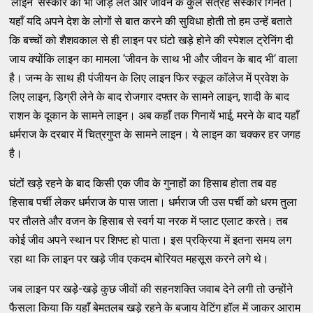
‘लाइन‘ संस्‍कार को भी जोड़ लेते और जीवन के कुल सत्रह संस्‍कार गिनते।
यहाँ यदि अपने देश के लोगों से बात करने की सुविधा होती तो हम उन्‍हें बताते
कि बच्‍चों को शैशवकाल से ही लाइन पर घंटो खड़े होने की स्‍पेशल ट्रेनिंग दी
जाय क्‍योंकि लाइन का मामला ‘जीवन के साथ भी और जीवन के बाद भी‘ वाला
है। जन्‍म के साथ ही पंजीयन के लिए लाइन फिर स्‍कूल कॉलेज में प्रवेश के
लिए लाइन, डिग्री लेने के बाद रोजगार दफ्‍तर के सामने लाइन, शादी के बाद
राशन के दूकान के सामने लाइन। अब कहाँ तक गिनायें भाई, मरने के बाद यहाँ
धर्मराज के दरबार में चित्रगुप्‍त के सामने लाइन। ये लाइन का चक्‍कर हर जगह
है।
घंटों खड़े रहने के बाद किसी एक जीव के गुनाहों का हिसाब होता तब वह
हिसाब पर्ची लेकर धर्मराज के पास जाता। धर्मराज जी उस पर्ची को धरम तुला
पर तौलते और वजन के हिसाब से स्‍वर्ग या नरक में प्‍लाट एलाट करते। तब
कोई जीव अपने स्‍थान पर शिफ्‍ट हो पाता। इस प्रक्रिया में इतना समय लग
रहा था कि लाइन पर खड़े जीव एकदम बोरियत महसूस करने लगे थे।
जब लाइन पर खड़े-खड़े कुछ जीवों की सहनशक्‍ति जवाब देने लगी तो उन्‍होंने
फैसला किया कि यहाँ बेमतलब खड़े रहने के बजाय वेटिंग हॉल में जाकर आराम