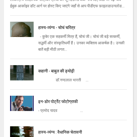
ईबुक आर्काइव डॉट आर्ग पर होस्ट किए जाएंगे जहाँ से आप पीडीएफ फ़ाइलडाउनलोड...
हास्य-व्यंग्य - चोचं चरित्र
- कुबेर एक सहकर्मी मित्र हैं, चोचं जी। चोचं जी बड़े सत्कर्मी,
सद्धर्मी और संस्कृतिधर्मी हैं। उनका व्यक्तित्व आकर्षक है। उनकी
बातें बड़ी मीठी लगत...
कहानी - बाबुल की ड्योढ़ी
डॉ.नन्दलाल भारती ...
इन-डोर पोर्ट्रेट फोटोग्राफी
- प्रमोद यादव ...
हास्य-व्यंग्य : वैधानिक चेतावनी