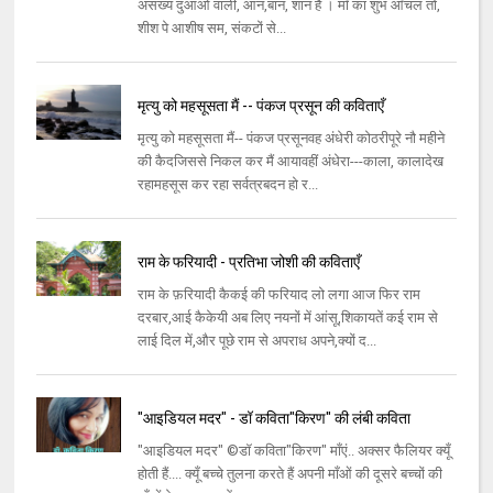
असंख्य दुआओं वाली, आन,बान, शान है । माँ का शुभ आँचल तो,
शीश पे आशीष सम, संकटों से...
मृत्यु को महसूसता मैं -- पंकज प्रसून की कविताएँ
मृत्यु को महसूसता मैं-- पंकज प्रसूनवह अंधेरी कोठरीपूरे नौ महीने
की कैदजिससे निकल कर मैं आयावहीं अंधेरा---काला, कालादेख
रहामहसूस कर रहा सर्वत्रबदन हो र...
राम के फरियादी - प्रतिभा जोशी की कविताएँ
राम के फ़रियादी कैकई की फरियाद लो लगा आज फिर राम
दरबार,आई कैकेयी अब लिए नयनों में आंसू,शिकायतें कई राम से
लाई दिल में,और पूछे राम से अपराध अपने,क्यों द...
"आइडियल मदर" - डॉ कविता"किरण" की लंबी कविता
"आइडियल मदर" ©डॉ कविता"किरण" माँएं.. अक्सर फैलियर क्यूँ
होती हैं.... क्यूँ बच्चे तुलना करते हैं अपनी माँओं की दूसरे बच्चों की