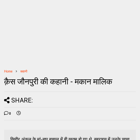
Home
कहानी
क़ैस जौनपुरी की कहानी - मकान मालिक
SHARE:
0
खिद्दीर अंकल के मां-बाप बचपन में ही खतम हो गए थे. बहराइच में उनके चाचा