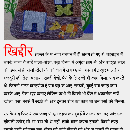
खिद्दीर
अंकल के मां-बाप बचपन में ही खतम हो गए थे. बहराइच में
उनके चाचा ने उन्हें पाला-पोसा, बड़ा किया. ये अगूंठा छाप थे. और पन्द्रह साल
की उमर से ही रोजी-रोटी की कोशिश में लग गए थे. अपना पेट खुद पालते थे.
मजदूरी की. ठेला चलाया. सब्जी बेची. पैसे के लिए जो भी काम मिला. सब करते
थे. जितनी गल्फ़ कन्ट्रीज हैं सब घूम के आए. सऊदी, दुबई सब जगह काम
करके आए. पैसा खूब कमाए लेकिन कभी भी किसी भी बैंक में अकाऊंट नहीं
खोला. पैसा बक्से में रखते थे. और इनका रोज का काम था उन पैसों को गिनना.
उसके बाद फिर ये सब जगह से घूम टहल कर मुंबई में आकर बस गए. और एक
झोपड़ी खरीद ली. मां-बाप तो थे नहीं, शादी कौन करता इनकी. किसी तरह
इनकी शादी हुई मगर उस औरत को कोई बीमारी हुई और वो जल्दी ही खतम हो