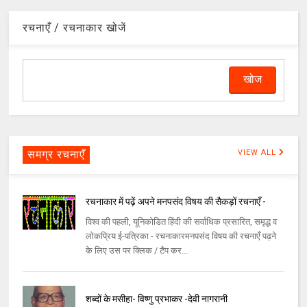
रचनाएँ / रचनाकार खोजें
समग्र रचनाएँ
VIEW ALL
रचनाकार में पढ़ें अपने मनपसंद विषय की सैकड़ों रचनाएँ -
विश्व की पहली, यूनिकोडित हिंदी की सर्वाधिक प्रसारित, समृद्ध व
लोकप्रिय ई-पत्रिका - रचनाकारमनपसंद विषय की रचनाएँ पढ़ने
के लिए उस पर क्लिक / टैप कर...
शब्दों के मसीहा- विष्णु प्रभाकर -देवी नागरानी