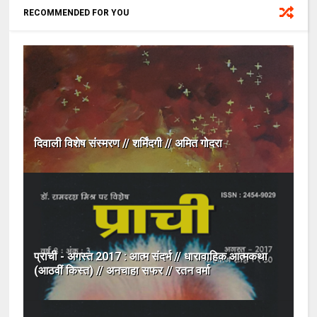
RECOMMENDED FOR YOU
दिवाली विशेष संस्मरण // शर्मिंदगी // अमित गोदरा
प्राची - अगस्त 2017 : आत्म संदर्भ // धारावाहिक आत्मकथा
(आठवीं किस्त) // अनचाहा सफर // रतन वर्मा