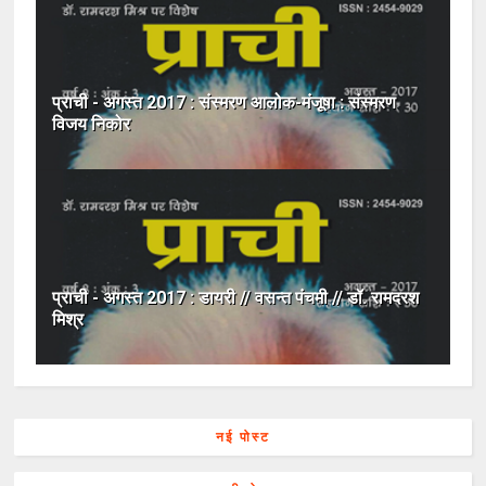
प्राची - अगस्त 2017 : संस्मरण आलोक-मंजूषा : संस्मरण
विजय निकोर
प्राची - अगस्त 2017 : डायरी // वसन्त पंचमी // डॉ. रामदरश
मिश्र
नई पोस्ट