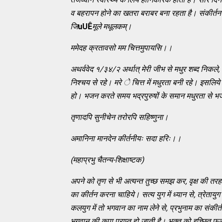
व बहरापन होने का खतरा बराबर बना रहता है। संकीर्तन 
जि
uUÊ
मूले मधूलकम्।
ममेदह क्रतावसो मम चित्तमुपायसि।।
अथर्ववेद १/३४/२ अर्थात् मेरी जीभ से मधुर शब्द निकले
,
निश्चय से रहे। मरे े चित्त में मधुरता बनी रहे। इसलिये
हो। भजन करते समय भद्रपुरुषों के समान मधुरता से भ
तृणादपि सुनीचेन तरोरपि सहिष्णुना।
अमानिना मानदेन कीर्तनीयः सदा हरिः।।
(महाप्रभु चैतन्य-शिक्षाष्टक)
अपने को तृण से भी अत्यन्त तुच्छ समझ कर
, वृक्ष की त
का कीर्तन करना चाहिये। सत्य युग में ध्यान से
, त्रेतायु
कलयुग में तो भगवान का नाम लेने से, प्रभुनाम का संकीर्
भगवान की कृपा प्राप्त हो जाती है। भक्त को इच्छित फल-प