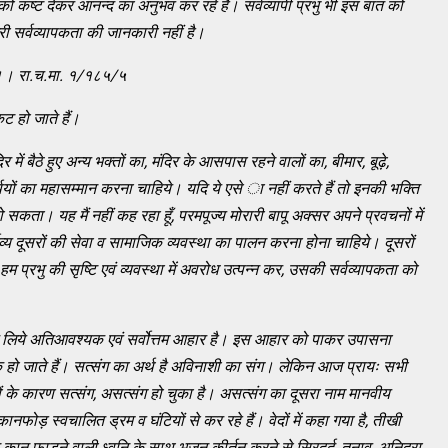
ो कष्ट देकर आनन्द का अनुभव कर रहे हैं। सर्वव्यापी प्रभु भी इस बात को
मेरी सर्वव्यापकता की जानकारी नहीं है।
ाना।। रा.च.मा. १/१८५/५
ट हो जाते हैं।
र में बैठे हुए अन्य भक्तों का
, मंदिर के आसपास रहने वालों का, बीमार, बूढ़े,
यों का महासम्मान करना चाहिये। यदि ये एसे ा नहीं करते हैं तो इनकी भक्ति
ो सकता। यह मैं नहीं कह रहा हूँ, परमपूज्य मोरारी बापू अक्सर अपने प्रवचनों में
तव्य दूसरों की सेवा व सामाजिक व्यवस्था का पालन करना होना चाहिये। दूसरों
म प्रभु की सृष्टि एवं व्यवस्था में अवरोध उत्पन्न कर, उसकी सर्वव्यापकता को
के लिये अतिआवश्यक एवं सर्वोत्तम आहार है। इस आहार को पाकर उपासना
 हो जाते हैं। सत्संग का अर्थ है अविनाशी का संग। लेकिन आज प्रायः सभी
रों के कारण सत्संग, असत्संग हो चुका है। असत्संग का दूसरा नाम मानवीय
ोड़ स्वचालित ड्रम व घंटियों से कर रहे हैं। वेदों में कहा गया है, तीखी
िन कान फाड़ने वाली ध्वनि के साथ भजन कीर्तन करने से सिरदर्द, तनाव, अनिद्रा