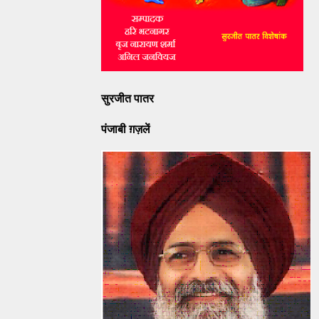
सुरजीत पातर
पंजाबी ग़ज़लें