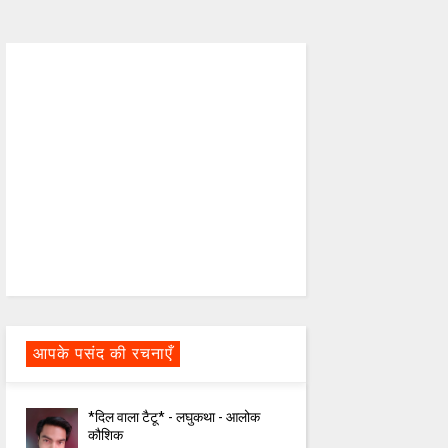
आपके पसंद की रचनाएँ
*दिल वाला टैटू* - लघुकथा - आलोक
कौशिक