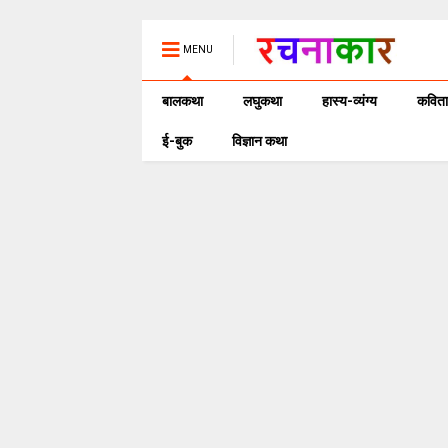
MENU
बालकथा
लघुकथा
हास्य-व्यंग्य
कविता
ई-बुक
विज्ञान कथा