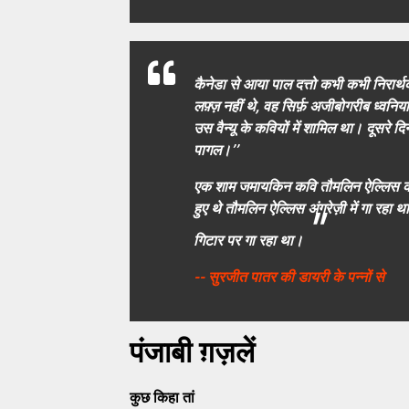
कैनेडा से आया पाल दत्तो कभी कभी निरार्थ
लफ़्ज़ नहीं थे, वह सिर्फ़ अजीबोगरीब ध्वनिय
उस वैन्यू के कवियों में शामिल था। दूसरे दिन
पागल।’’
एक शाम जमायकिन कवि तौमलिन ऐल्लिस का 
हुए थे तौमलिन ऐल्लिस अंग्रेज़ी में गा रह
"
गिटार पर गा रहा था।
-- सुरजीत पातर की डायरी के पन्नों से
पंजाबी ग़ज़लें
कुछ किहा तां