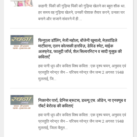
कहानी: पिंकी की गुड़िया पिंकी को गुड़िया खेलने का बहुत शौक था.
हर समय वह गुड़िया खेलने, उनकी पोशाक तैयार करने, उनका घर
बनाने और सजाने संवारने में ही ...
फिनुएला डॉलिंग, मेजी महोला, बोंजेनी खुमालो, मेज़वांडिले
माटीवाना, एलन कोल्‍सकी हारविज़, डेविड श्‍मेट, माईक
अलफ्रेड, फालूदी जॉर्ज, शेल सिल्‍वरस्‍टिन व सादी यूसुफ़ की
कविताएँ
हवा पानी धूप और कविता विश्‍व कविता : एक दृश्‍य चयन, अनुवाद एवं
प्रस्‍तुति नरेन्‍द्र जैन -- परिचय नरेन्‍द्र जैन जन्‍म 2 अगस्‍त 1948
मुलताई, जि...
निकानोर पार्रा, डेनिस ब्रूटस, डब्‍ल्‍यू.एच. ऑडेन, ना एनक्‍यूब व
रॉबर्ट बेरोल्‍ड की कविताएं
हवा पानी धूप और कविता विश्‍व कविता : एक दृश्‍य चयन, अनुवाद एवं
प्रस्‍तुति नरेन्‍द्र जैन -- परिचय नरेन्‍द्र जैन जन्‍म 2 अगस्‍त 1948
मुलताई, जिला बैतूल...