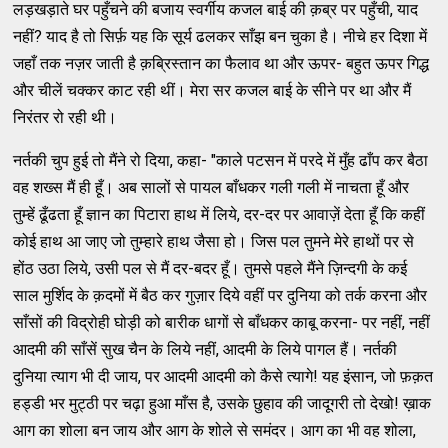
लड़खड़ाते घर पहुँचने की बजाय स्वर्गीय कजल बाई की क़ब्र पर पहुँची, याद
नहीं? याद है तो सिर्फ़ यह कि सूर्य ढलकर साँझ बन चुका है। नीचे हर दिशा में
जहाँ तक नज़र जाती है क़ब्रिस्तान का फैलाव था और ऊपर- बहुत ऊपर गिद्ध
और चीलें चक्कर काट रही थीं। मेरा सर कजल बाई के सीने पर था और मैं
निरंतर रो रही थी।
नर्तकी चुप हुई तो मैंने रो दिया, कहा- "काले पटसन में परदे में मुँह ढाँप कर बैठा
वह शख्स मैं ही हूँ। अब सालों से पायल बाँधकर गली गली में नाचता हूँ और
तुम्हें ढूँढता हूँ ज्ञान का पिटारा हाथ में लिये, दर-दर पर आवाज़ें देता हूँ कि कहीं
कोई हाथ आ जाए जो तुम्हारे हाथ जैसा हो। जिस पल तुमने मेरे हाथों पर से
होंठ उठा लिये, उसी पल से मैं दर-बदर हूँ। तुमसे पहले मैंने ज़िन्दगी के कई
साल मुर्शिद के क़दमों में बैठ कर गुज़ार दिये वहीं पर दुनिया को तर्क करना और
साँसों की विद्रोही घोड़ी को बारीक धागों से बाँधकर काबू करना- पर नहीं, नहीं
आदमी की साँसें सुख चैन के लिये नहीं, आदमी के लिये पागल हैं। नर्तकी
दुनिया त्याग भी दी जाय, पर आदमी आदमी को कैसे त्यागे! यह इंसान, जो फ़क़त
हड्डी भर मुट्ठी पर चढ़ा हुआ माँस है, उसके छुहाव की जादूगरी तो देखो! ख़ाक
आग का शोला बन जाय और आग के शोले से समंदर। आग का भी वह शोला,