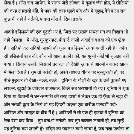
लेता है। माँस सड़ जायेगा, ये सागर जैसे लोचन, ये गुलाब जैसे होंठ, ये छोलियों
की तरह लहराती बाँहें, ये भंवर की तरह घूमते पाँव और ये ख़ुशबू देने वाला तन,
कुछ भी नहीं है नर्तकी, फ़क़त माँस है, सिवा इसके
आदमी हड्डियों की एक मुट्ठी भर है, जिस पर उसके घायल मन का निशान भी
नहीं मिलता। ये आँसू, मुस्कुराहट, पीड़ाएँ, नाज़ो-अदाएँ सब हवा की एक फूँक
हैं। सदियों-दर-सदियों आदमी की गुमनाम हड्डियाँ खाक बनती रही हैं। कौन
सी हड्डियाँ शाह की, कौन सी ख़ाक फ़क़ीर की, यह गुत्थी कोई भी सुलझा नहीं
पाया। सिवाय उसके जिसकी उदारता तो देखो! ख़ाक से आदमी बनाकर ख़ाक
में मिला देता है। तुम तो नर्तकी हो, अपने नाश्वंत यौवन पर मुस्कुराती हो, पर
पीछे मुड़कर तो देखो- बल्ले, बल्ले.... दुनिया के घोड़ों के खुर के तले कुचले गए
लश्कर, ख़ुदाई के दावेदार राजमहल, क़िले सब धराशायी हो गए। दुनिया ने थूक
दिया या कितनों ने धन-सम्पत्ति की तरह हाथों में लेकर एक ही फूँक से उड़ा दी
और नर्तकी कुछ के लिये तो यह ज़िंदगी फ़क़त एक बारीक पारदर्शी पर्दा-
आशिक और माशूक के बीच में है। आशिकों ने तो एक ही झटके में दुनिया को
रेशा रेशा कर दिया। तुम बताओ नर्तकी, जब तुम चक्कर लगाती हो, तब तुम्हें
यह दुनिया क्या लगती है? मदिरा का प्याला? कभी सोचा है, जब नशा उतरेगा तो