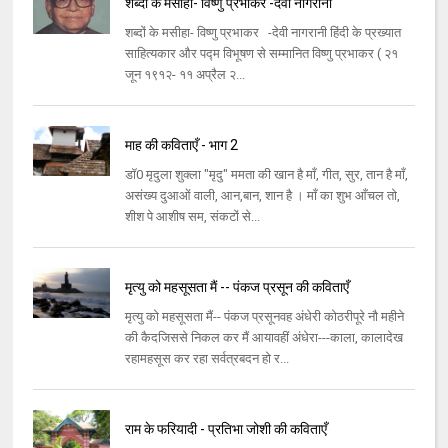
शब्दों के मसीहा- विष्णु प्रभाकर -देवी नागरानी
शब्दों के मसीहा- विष्णु प्रभाकर -देवी नागरानी हिंदी के प्रख्यात
साहित्यकार और पद्म विभूषण से सम्मानित विष्णु प्रभाकर ( २१
जून १९१२- ११ अप्रैल २...
माह की कविताएँ - भाग 2
डॉ0 मृदुला शुक्ला "मृदु" ममता की खान है माँ, गीत, सुर, तान है माँ,
असंख्य दुआओं वाली, आन,बान, शान है । माँ का शुभ आँचल तो,
शीश पे आशीष सम, संकटों से...
मृत्यु को महसूसता मैं -- पंकज प्रसून की कविताएँ
मृत्यु को महसूसता मैं-- पंकज प्रसूनवह अंधेरी कोठरीपूरे नौ महीने
की कैदजिससे निकल कर मैं आयावहीं अंधेरा---काला, कालादेख
रहामहसूस कर रहा सर्वत्रबदन हो र...
राम के फरियादी - प्रतिभा जोशी की कविताएँ