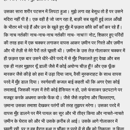
उसका सारा शरीर पटसन में लिपटा हुआ। मुझे लगा वह बेसुध तो है पर उसने
मदिरा नहीं पी है। एक वही है जो जाग रहा है, बाक़ी सब खुली हुई लाल आँखों
के भीतर मरे पड़े हैं और उन के खुले हुए मुँह में फ़क़त कौवे काँ काँ कर रहे हैं।
कि नाच नर्तकी! नाच-नाच-नाच नर्तकी! नाच- नाच!!! नोट, शिकार हुए परिंदों
की तरह हवा में एक चक्कर लगाकर वापस आकर ज़मीन पर गिरते और ज़मीन
और भी तेज़ी से मेरे पैरों तले घूमती थी। ज़मीन के उस तेज़ गोलाकार चक्कर में
ही फ़क़त एक बार उसने धीरे-धीरे परदे में से मुँह निकालते हुए देखा और बस
एक ही नज़र मुझपर यूँ डाली जैसे मैं कोई अयोग्य चीज़ हूँ!! और एक फूँक
मारकर जैसे कीड़े को हवा में उड़ा दिया जाय, वैसी मुस्कराहट के साथ वापस
परदे में मुँह डाल दिया। स्वर्गवासी कजल बाई कहती थी कि अगर ऐसा कोई
तमाशाई, जिसकी नज़र में तेरी कोई हैसियत न हो, उसे फंसाकर छटपटाने पर
मजबूर करके अधमरा करके फेंक दो। जैसे जैसे तड़पेगा और चिल्लाएगा,
ज़माना उसका तमाशा देखकर पतंगों की तरह तुझपर मरेगा। उसका परदे में
वापस मुँह डालने पर मैंने पायल का सुर और भी तीव्र किया और नाचते-नाचते
ज़मीन के घेराव को और भी उसके क़रीब ले आई। उसके आगे गोलाकार में
घूमती रही, पर न वह हैरान हुआ न चौंका न परदे में से मुँह को निकाला, न हिला,