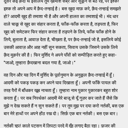
दूसरे कई क़ैदी थे इसलिये तुम ख़ामोश सब्र और सुकून से बैठे रहे, पर इश्क!
इश्क तो अपने आप में क़ैद-तन्हाई है। बस ख़ुदा माफ़ करे, क़ैद-तन्हाई समझते
हो? आदमी ख़ुद ही तमाशा भी है और अपनी हालत का तमाशाई भी। मंद धार
वाले चाकू से ख़ुद का संहार करता है, फाँक-फाँक करता है, तड़पता है, फिर
ख़ुद को समेटकर फिर संहार करता है तड़पने के लिये, फाँक फाँक होने के
लिये, बुलाता है, आवाज़ देता है, चीख़ता है, पर क़ैद-तन्हाई जो है, इसलिये कोई
उसकी आवाज़ और आह नहीं सुन सकता, सिवाय उसके जिसने उसके लिये
क़ैद मुक़र्रर की है। फिर मुर्शिद ने अपने पाँवों को सम्पीड़ित करते हुए कहा-
"जाओ, तुम्हारा क़ैदखाना बदल गया है, जाओ।"
वह दिन और यह दिन मैं मुर्शिद के पूर्वानुमान के अनुकूल क़ैद-तन्हाई में हूँ।
आदमी को पकड़ पकड़ कर अपने घाव दिखाता हूँ। अपनी फाँकें पायल की
तरह पैरों में बाँधकर खूब नाचता हूँ। तुम्हारा नाम पुकार पुकारकर बहुत शोर
करता हूँ। पर सब निरर्थक! आदमी मेरे बाजू से यूँ गुज़र कर जाते हैं जैसे कि
मुझे न देख सकते हैं न सुन सकते हैं। पर तुम मुझ पर दया करो नर्तकी, बस एक
बार मेरे हाथों पर अपने होंठ रख दो। सिर्फ़ एक बार नर्तकी। बस एक बार।
नर्तकी चुप! काले पटसन में लिपटा परदे में मुँह लगाए बैठा रहा। फ़जर की