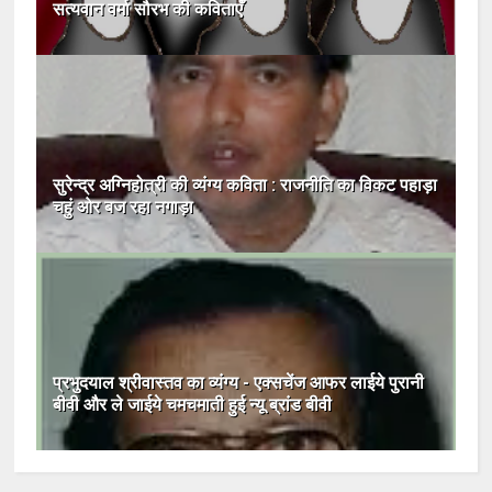
सत्यवान वर्मा सौरभ की कविताएँ
सुरेन्‍द्र अग्‍निहोत्री की व्यंग्य कविता : राजनीति का विकट पहाड़ा
चहुं ओर बज रहा नगाड़ा
प्रभुदयाल श्रीवास्तव का व्यंग्य - एक्सचेंज आफर लाईये पुरानी
बीवी और ले जाईये चमचमाती हुई न्यू ब्रांड बीवी