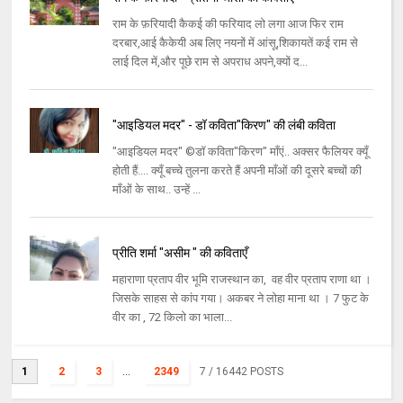
राम के फ़रियादी कैकई की फरियाद लो लगा आज फिर राम
दरबार,आई कैकेयी अब लिए नयनों में आंसू,शिकायतें कई राम से
लाई दिल में,और पूछे राम से अपराध अपने,क्यों द...
"आइडियल मदर" - डॉ कविता"किरण" की लंबी कविता
"आइडियल मदर" ©डॉ कविता"किरण" माँएं.. अक्सर फैलियर क्यूँ
होती हैं.... क्यूँ बच्चे तुलना करते हैं अपनी माँओं की दूसरे बच्चों की
माँओं के साथ.. उन्हें ...
प्रीति शर्मा "असीम " की कविताएँ
महाराणा प्रताप वीर भूमि राजस्थान का, वह वीर प्रताप राणा था ।
जिसके साहस से कांप गया। अकबर ने लोहा माना था । 7 फुट के
वीर का , 72 किलो का भाला...
1
2
3
...
2349
7
/ 16442 POSTS