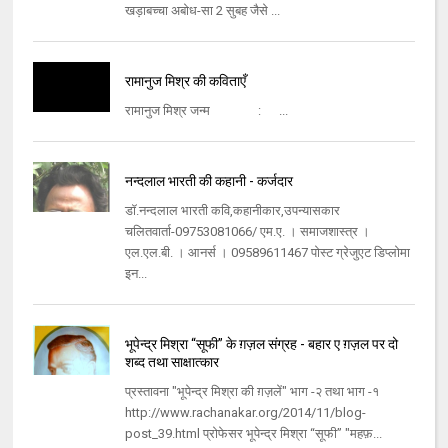
खड़ाबच्‍चा अबोध-सा 2 सुबह जैसे ...
रामानुज मिश्र की कविताएँ
रामानुज मिश्र जन्म : ...
नन्दलाल भारती की कहानी - कर्जदार
डॉ.नन्दलाल भारती कवि,कहानीकार,उपन्यासकार
चलितवार्ता-09753081066/ एम.ए. । समाजशास्त्र ।
एल.एल.बी. । आनर्स । 09589611467 पोस्ट ग्रेजुएट डिप्लोमा
इन...
भूपेन्द्र मिश्रा “सूफी” के ग़ज़ल संग्रह - बहार ए ग़ज़ल पर दो
शब्द तथा साक्षात्कार
प्रस्तावना "भूपेन्द्र मिश्रा की ग़ज़लें" भाग -२ तथा भाग -१
http://www.rachanakar.org/2014/11/blog-
post_39.html प्रोफेसर भूपेन्द्र मिश्रा “सूफी” "महफ़...