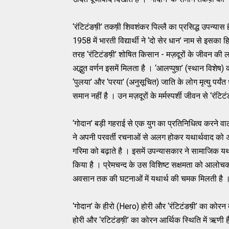
‘रंटिटंङष़ी’ तकष़ी शिवशंकर पिल्लै का प्रसिद्ध उपन्य
1958 में भारती विद्यार्थी ने ‘दो सेर धान’ नाम से इसका 
तरह ‘रंटिटंङष़ी’ शोषित किसान - मज़दूरों के जीवन की ल
अद्भुत वर्णन इसमें मिलता है । ‘आलप्पुष़ा’ (स्थान विशेष)
‘पुलया’ और ‘परया’ (अनुसूचित) जाति के लोग मृत्यु पर्य
समान नहीं है । उन मज़दूरों के मर्मस्पर्शी जीवन से ‘रंटिटं
‘गोदान’ बड़ी गहराई से एक युग का प्रतिनिधित्व करने वा
ने अपनी परवर्ती रचनाओं से अलग होकर यथार्थवाद को 
गरिमा को बढ़ाते है । इसमें उपन्यासकार ने सामाजिक य
किया है । प्रेमचन्द के उस विशिष्ट सक्षमता को आलोचकों 
अवसान तक की घटनाओं में यथार्थ की चमक मिलती है ।
‘गोदान’ के हीरो (Hero) होरी और ‘रंटिटंङष़ी’ का कोरन द
होरी और ‘रटिटंङष़ी’ का कोरन आर्थिक स्थिति में ऋणी है 