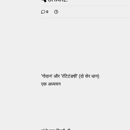
0
‘गोदान’ और ‘रंटिटंङष़ी’ (दो सेर धान)
एक अध्ययन