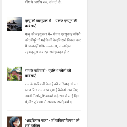
शीश पे आशीष सम, संकटों से...
मृत्यु को महसूसता मैं -- पंकज प्रसून की
कविताएँ
मृत्यु को महसूसता मैं-- पंकज प्रसूनवह अंधेरी
कोठरीपूरे नौ महीने की कैदजिससे निकल कर
मैं आयावहीं अंधेरा---काला, कालादेख
रहामहसूस कर रहा सर्वत्रबदन हो र...
राम के फरियादी - प्रतिभा जोशी की
कविताएँ
राम के फ़रियादी कैकई की फरियाद लो लगा
आज फिर राम दरबार,आई कैकेयी अब लिए
नयनों में आंसू,शिकायतें कई राम से लाई दिल
में,और पूछे राम से अपराध अपने,क्यों द...
"आइडियल मदर" - डॉ कविता"किरण" की
लंबी कविता