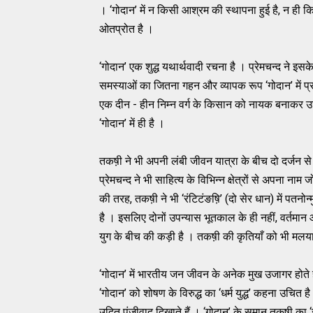
। ‘गोदान’ में न किसी आश्रम की स्थापना हुई है, न ही कि
ओतप्रोत है ।
‘गोदान’ एक शुद्ध यथार्थवादी रचना है । प्रेमचन्द ने 
समस्याओं का जितना गहन और व्यापक रूप ‘गोदान’ में प्रा
एक दीन - हीन निम्न वर्ग के किसान को नायक बनाकर उस
‘गोदान’ में ही है ।
तकष़ी ने भी अपनी लंबी जीवन यात्रा के बीच दो दर्जन स
प्रेमचन्द ने भी साहित्य के विभिन्न क्षेत्रों से अपना नाम ज
की तरह, तकष़ी ने भी ‘रंटिटंङष़ि’ (दो सेर धान) में प
है । इसलिए दोनों उपन्यास भूतकाल के ही नहीं, वर्तमान औ
युग के बीच की कड़ी है । तकष़ी की कृतियाँ को भी मलया
‘गोदान’ में भारतीय जन जीवन के अनेक मुख उजागर होते है
‘गोदान’ को शोषण के विरुद्ध का ‘धर्म युद्ध’ कहना उचित है
उदित पूंजीवाद दिखाते हैं । ‘गोदान’ के समान तकष़ी का ‘र