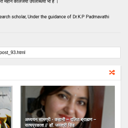
ारी महान कालजयी उपलब्धियाँ भी है ।
rch scholar, Under the guidance of Dr.K.P Padmavathi
अध्ययन सामग्री - कहानी – दलित ब्राह्मण –
सत्यप्रकाश // डॉ. जयश्री सिंह