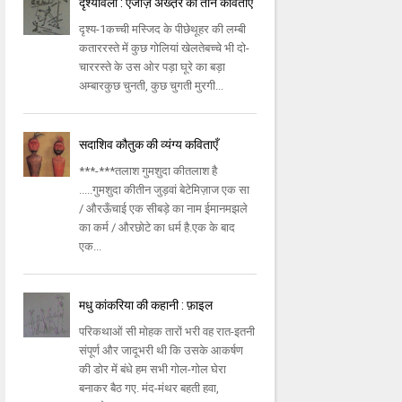
दृश्यावली : एजाज़ अख्त़र की तीन कविताएँ
दृश्य-1कच्ची मस्जिद के पीछेथूहर की लम्बी
कताररस्ते में कुछ गोलियां खेलतेबच्चे भी दो-
चाररस्ते के उस ओर पड़ा घूरे का बड़ा
अम्बारकुछ चुनती, कुछ चुगती मुरगी...
सदाशिव कौतुक की व्यंग्य कविताएँ
***-***तलाश गुमशुदा कीतलाश है
.....गुमशुदा कीतीन जुड़वां बेटेमिज़ाज एक सा
/ औरऊँचाई एक सीबड़े का नाम ईमानमझले
का कर्म / औरछोटे का धर्म है.एक के बाद
एक...
मधु कांकरिया की कहानी : फ़ाइल
परिकथाओं सी मोहक तारों भरी वह रात-इतनी
संपूर्ण और जादूभरी थी कि उसके आकर्षण
की डोर में बंधे हम सभी गोल-गोल घेरा
बनाकर बैठ गए. मंद-मंथर बहती हवा,