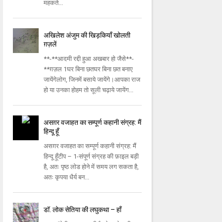
महकते...
अखिलेश अंजुम की खिड़कियाँ खोलती
ग़ज़लें
**-**आदमी रद्दी हुआ अखबार हो जैसे**-
**ग़ज़ल 1घर बिना छतघर बिना छत बनाए
जायेंगेलोग, जिनमें बसाये जायेंगे।आपका राज
हो या उनका होहम तो सूली चढ़ाये जायेंग...
असग़र वजाहत का सम्पूर्ण कहानी संग्रह: मैं
हिन्दू हूँ
असग़र वजाहत का सम्पूर्ण कहानी संग्रह: मैं
हिन्दू हूँटीप – 1-संपूर्ण संग्रह की फ़ाइल बड़ी
है, अतः पृष्ठ लोड होने में समय लग सकता है,
अतः कृपया धैर्य बन...
डॉ. लोक सेतिया की लघुकथा – हाँ