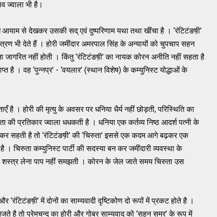
लव ज्वाला भी है।
विध आयाम से देखकर उसकी सद् एवं दुष्परिणाम यथा तथा खींचा है । ‘रंटिटंङष़ी’
 चित्रण भी देते हैं । होरी जमींदार अमरपाल सिंह के अन्यायों को चुपचाप सहन
ा जागरित नहीं होती । किंतु ‘रंटिटंङष़ी’ का नायक कोरन अनीति नहीं सहता है
 है । वह ‘पुन्नप्र’ - ‘वयलार’ (स्थान विशेष) के कम्युनिस्ट योद्धाओं के
एँ है । होरी की मृत्यु के अवसर पर धनिया धैर्य नहीं छोड़ती, परिस्थिति का
रता की प्रतिकार ज्वाला धधकती है । धनिया एक कर्तव्य निष्ठ आदर्श पत्नी के
मझकर सहती है तो ‘रंटिटंङष़ी’ की ‘चिरुता’ इससे एक कदम आगे बढ़कर एक
 । चिरुता कम्युनिस्ट पार्टी की सदस्या बन कर जमींदारी व्यवस्था के
ा शस्त्र लेना पाप नहीं समझती । कोरन के जेल जाते समय चिरुता उस
‘रंटिटंङष़ी’ में दोनों का साम्यवादी दृष्टिकोण दो रूपों में प्रकट होते है ।
ेजते है तो प्रेमचन्द का होरी और गोबर साम्यवाद को ‘सहन समर’ के रूप में