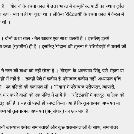
 । ‘गोदान’ के रचना काल में उत्तर भारत में कम्युनिस्ट पार्टी का स्थान दुर्बल
ूप - भाव न ही पा चुका था । लेकिन ‘रंटिटंङष़ी’ के रचना काल में केरल में
रिय थी ।
 है । दोनों कथा ताल - मेल खाकर एक साथ चलती है । इसलिए इसमें
ख्य कथा (ग्रामीण) ही है । इसलिए ‘गोदान’ की तुलना में ‘रंटिटंङष़ी’ में पात्रों की
्द ने नगर की कथा को नहीं छोड़ा है । ‘गोदान’ के अमरपाल सिंह, प्रो. मेहता या
 में नहीं है । तकष़ी पेशे में वकील है, प्रेमचन्द वकील नहीं, अध्यापक वृत्ति
ं - पद दलितों की वकालत ली । ‘गोदान’ में प्रेमचन्द प्रोफसर, व्यापारी,
 भार करने वालों को एक पंक्ति में लाये हैं । ‘रंटिटंङष़ी’ में मज़दूर- मालिक को
र नहीं है । यह तो पहले ही स्पष्ट किया गया है कि तुलनात्मक अध्ययन या
वैषम्य भी तुलनात्मक अध्ययन (अनुसंधान) का एक भाग है ।
़ी’, दोनों उपन्यास अनेक समानताओं और कुछ असमानताओं के साथ, समानांतर