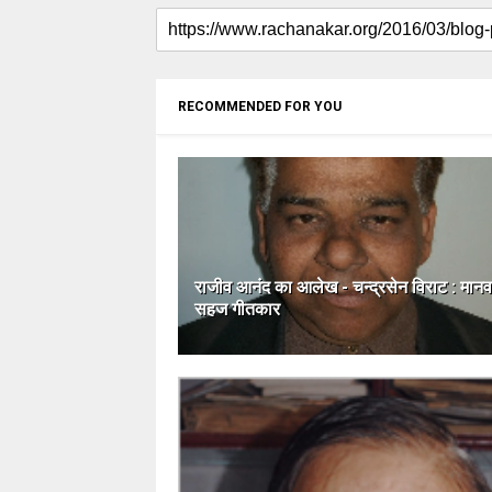
RECOMMENDED FOR YOU
राजीव आनंद का आलेख - चन्द्रसेन विराट : मानव
सहज गीतकार