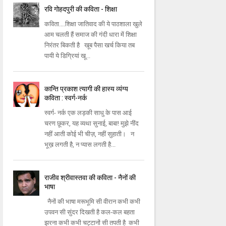
रवि गोहदपुरी की कविता - शिक्षा
कविता....शिक्षा जातिवाद की ये पाठशाला खुले
आम चलती हैं समाज की गंदी धारा में शिक्षा
निरंतर बिकती है खूब पैसा खर्च किया तब
पायी ये डिग्रियां खू...
कान्ति प्रकाश त्यागी की हास्य व्यंग्य
कविता : स्वर्ग-नर्क
स्वर्ग- नर्क एक लड़की साधु के पास आई
चरण छूकर, यह व्यथा सुनाई, बाबा! मुझे नींद
नहीं आती कोई भी चीज़, नहीं सुहाती। न
भूख़ लगती है, न प्यास लगती है...
राजीव श्रीवास्तवा की कविता - नैनों की
भाषा
नैनों की भाषा मरूभूमि सी वीरान कभी कभी
उपवन सी सुंदर दिखती है कल-कल बहता
झरना कभी कभी चट्टानों सी तपती है कभी