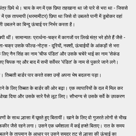
कई यंत्र छिपे थे। चाय के मग में एक छिपा तहखाना था जो पारे से भरा था - जिससे
 में एक तापमापी (थरमामीटर) छिपा था जिसे वो उबलते पानी में डुबोकर वहां
ी उबलने का बिन्दु ऊंचाई पर निर्भर करता है।
िपी थीं। सामान्यतः प्रार्थना-चक्र में कागजों पर लिखे मंत्र भरे होते हैं जैसे -
थना-चक्र उसके फील्ड-नोट्स - दूरियों, नक्शों, ऊंचाईयों के आंकड़ों से भरा
े लिए नैन सिंह का नाम ‘चीफ पंडित’ और उसके चचेरे भाई का नाम ‘सेकंड
िए चिपक गए और बाद में सभी सर्वेयर ‘पंडित’ के नाम से पुकारे जाने लगे।
। तिब्बती बार्डर पार करते वक्त उन्हें अपना भेष बदलना पड़ा।
जाने के लिए तिब्बत के बार्डर की ओर बढ़ा। एक व्यापारियों के दल में मिल कर
े उसे धोखा दिया और उसके सारे पैसे लूट लिए। सौभाग्य से उसके सर्वे के उपकरण
णों के साथ ल्हासा में घूमते हुए बितायीं। खाने के लिए वो गुजरते लोगों से भीख
 फकीर जैसे रहने लगा। उसने एक धर्मशाला में कई हफ्ते बिताए। रात के समय
बलने के तापमान के आधार पर उसने समुद्र तट से ल्हासा की ऊंचाई का