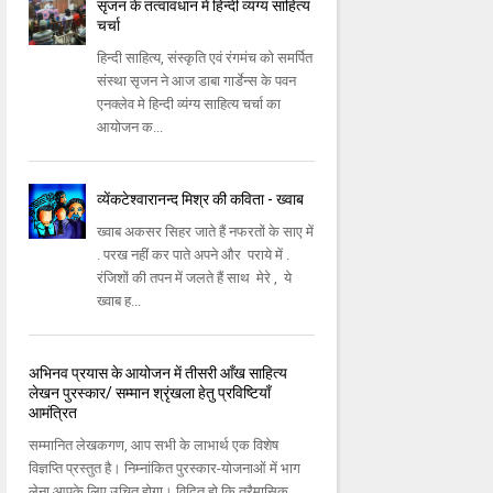
सृजन के तत्वावधान में हिन्‍दी व्‍यंग्‍य साहित्‍य
चर्चा
हिन्‍दी साहित्‍य, संस्‍कृति एवं रंगमंच को समर्पित
संस्‍था सृजन ने आज डाबा गार्डेन्‍स के पवन
एनक्‍लेव मे हिन्‍दी व्‍यंग्‍य साहित्‍य चर्चा का
आयोजन क...
व्येंकटेश्वारानन्द मिश्र की कविता - ख्वाब
ख्वाब अकसर सिहर जाते हैं नफरतों के साए में
. परख नहीं कर पाते अपने और पराये में .
रंजिशों की तपन में जलते हैं साथ मेरे , ये
ख्वाब ह...
अभिनव प्रयास के आयोजन में तीसरी आँख साहित्य
लेखन पुरस्कार/ सम्मान श्रृंखला हेतु प्रविष्टियाँ
आमंत्रित
सम्मानित लेखकगण, आप सभी के लाभार्थ एक विशेष
विज्ञप्‍ति प्रस्तुत है। निम्नांकित पुरस्कार-योजनाओं में भाग
लेना आपके लिए उचित होगा। विदित हो कि त्रैमासिक...