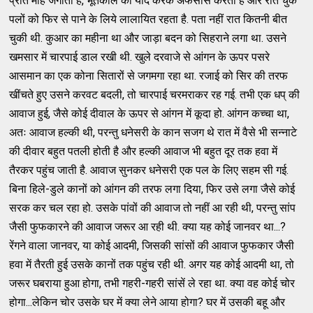
प्रति मोह जगाता है, भूतकाल को याद करके अफसोस करता है और रीत चुके
पलों को फिर से पाने के लिये लालायित रहता है. पता नहीं रात कितनी बीत
चुकी थी. कुआर का महीना था और जाड़ा बदन को सिहराने लगा था. उसने
खमसार में चारपाई डाल रखी थी. खुले दरवाजे से आंगन के ऊपर पसरे
आसमान का एक कोना सितारों से जगमगा रहा था. रजाई को सिर की तरफ
खींचते हुए उसने करवट बदली, तो चारपाई चरमराकर रह गई. तभी एक धप्‌ की
आवाज हुई, जैसे कोई दीवाल के ऊपर से आंगन में कूदा हो. आंगन कच्‍चा था,
अतः आवाज हल्‍की थी, परन्‍तु धनेसरी के कान सजग थे रात में वैसे भी सन्‍नाटे
की दीवार बहुत पतली होती है और हल्‍की आवाज भी बहुत दूर तक हवा में
तैरकर पहुंच जाती है. आवाज सुनकर धनेसरी एक पल के लिए सहम सी गई.
बिना हिले-डुले कानों को आंगन की तरफ लगा दिया, फिर उसे लगा जैसे कोई
सरक कर चल रहा हो. उसके पांवों की आवाज तो नहीं आ रही थी, परन्‍तु सांप
जैसी फुफकारने की आवाज जरूर आ रही थी. क्‍या यह कोई जानवर था...?
रेंगने वाला जानवर, या कोई आदमी, जिसकी सांसों की आवाज फुफकार जैसी
हवा में तैरती हुई उसके कानों तक पहुंच रही थी. अगर यह कोई आदमी था, तो
जरूर घबराया हुआ होगा, तभी गहरी-गहरी सांसें ले रहा था. क्‍या वह कोई चोर
होगा...लेकिन चोर उसके घर में क्‍या लेने आया होगा? घर में उसकी बहू और