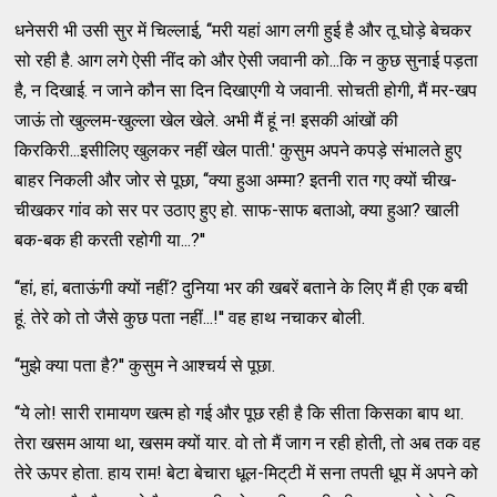
धनेसरी भी उसी सुर में चिल्‍लाई, ‘‘मरी यहां आग लगी हुई है और तू घोड़े बेचकर
सो रही है. आग लगे ऐसी नींद को और ऐसी जवानी को...कि न कुछ सुनाई पड़ता
है, न दिखाई. न जाने कौन सा दिन दिखाएगी ये जवानी. सोचती होगी, मैं मर-खप
जाऊं तो खुल्‍लम-खुल्‍ला खेल खेले. अभी मैं हूं न! इसकी आंखों की
किरकिरी...इसीलिए खुलकर नहीं खेल पाती.' कुसुम अपने कपड़े संभालते हुए
बाहर निकली और जोर से पूछा, ‘‘क्‍या हुआ अम्‍मा? इतनी रात गए क्‍यों चीख-
चीखकर गांव को सर पर उठाए हुए हो. साफ-साफ बताओ, क्‍या हुआ? खाली
बक-बक ही करती रहोगी या...?''
‘‘हां, हां, बताऊंगी क्‍यों नहीं? दुनिया भर की खबरें बताने के लिए मैं ही एक बची
हूं. तेरे को तो जैसे कुछ पता नहीं...!'' वह हाथ नचाकर बोली.
‘‘मुझे क्‍या पता है?'' कुसुम ने आश्‍चर्य से पूछा.
‘‘ये लो! सारी रामायण खत्‍म हो गई और पूछ रही है कि सीता किसका बाप था.
तेरा खसम आया था, खसम क्‍यों यार. वो तो मैं जाग न रही होती, तो अब तक वह
तेरे ऊपर होता. हाय राम! बेटा बेचारा धूल-मिट्‌टी में सना तपती धूप में अपने को