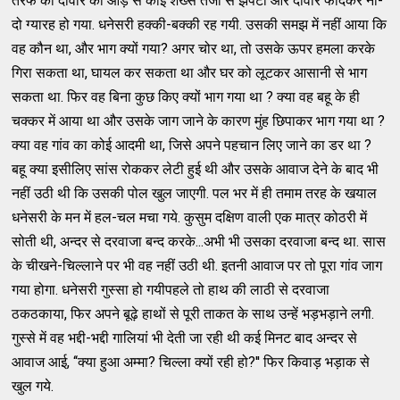
तरफ की दीवार की आड़ से कोई शख्‍स तेजी से झपटा और दीवार फांदकर नौ-
दो ग्‍यारह हो गया. धनेसरी हक्‍की-बक्‍की रह गयी. उसकी समझ में नहीं आया कि
वह कौन था, और भाग क्‍यों गया? अगर चोर था, तो उसके ऊपर हमला करके
गिरा सकता था, घायल कर सकता था और घर को लूटकर आसानी से भाग
सकता था. फिर वह बिना कुछ किए क्‍यों भाग गया था ? क्‍या वह बहू के ही
चक्‍कर में आया था और उसके जाग जाने के कारण मुंह छिपाकर भाग गया था ?
क्‍या वह गांव का कोई आदमी था, जिसे अपने पहचान लिए जाने का डर था ?
बहू क्‍या इसीलिए सांस रोककर लेटी हुई थी और उसके आवाज देने के बाद भी
नहीं उठी थी कि उसकी पोल खुल जाएगी. पल भर में ही तमाम तरह के खयाल
धनेसरी के मन में हल-चल मचा गये. कुसुम दक्षिण वाली एक मात्र कोठरी में
सोती थी, अन्‍दर से दरवाजा बन्‍द करके...अभी भी उसका दरवाजा बन्‍द था. सास
के चीखने-चिल्‍लाने पर भी वह नहीं उठी थी. इतनी आवाज पर तो पूरा गांव जाग
गया होगा. धनेसरी गुस्‍सा हो गयीपहले तो हाथ की लाठी से दरवाजा
ठकठकाया, फिर अपने बूढ़े हाथों से पूरी ताकत के साथ उन्‍हें भड़भड़ाने लगी.
गुस्‍से में वह भद्दी-भद्दी गालियां भी देती जा रही थी कई मिनट बाद अन्‍दर से
आवाज आई, ‘‘क्‍या हुआ अम्‍मा? चिल्‍ला क्‍यों रही हो?'' फिर किवाड़ भड़ाक से
खुल गये.