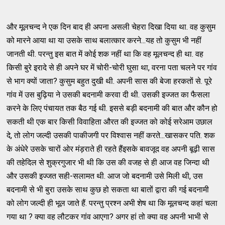
और मूलचन्‍द ने एक दिन बाद ही अपना असली चेहरा दिखा दिया था. वह कुसुम
को मारने आया था या उसके साथ बलात्‍कार करने...यह तो कुसुम भी नहीं
जानती थी. परन्‍तु इस बात में कोई शक नहीं था कि वह मूलचन्‍द ही था. वह
किसी बुरे इरादे से ही अपने घर में चोरी-चोरी घुसा था, वरना पता चलने पर गांव
से भाग क्‍यों जाता? कुसुम बहुत दुखी थी. अपनी सास की बेजा हरकतों से. पूरे
गांव में उस बुढ़िया ने उसकी बदनामी करवा दी थी. उसकी इज्‍जत का फैसला
करने के लिए पंचायत तक बैठ गई थी. इससे बड़ी बदनामी की बात और कौन हो
सकती थी एक बार किसी विवाहिता औरत की इज्‍जत को कोई सरेआम उछाल
दे, तो लोग जल्‍दी उसकी पाकीजगी पर विश्‍वास नहीं करते...खासकर पति. शक
के अंधेरे उसके चारों ओर मंड़राते ही रहते हैंइसके बावजूद वह अपनी बूढ़ी सास
की तहेदिल से शुक्रगुजार भी थी कि उस की वजह से ही आज वह जिन्‍दा थी
और उसकी इज्‍जत सही-सलामत थी. आज जो बदनामी उसे मिली थी, उस
बदनामी से भी बुरा उसके साथ कुछ हो सकता था बातों द्वारा की गई बदनामी
को लोग जल्‍दी ही भूल जाते हैं. परन्‍तु प्रश्‍न अभी शेष था कि मूलचन्‍द कहां चला
गया था ? क्‍या वह लौटकर गांव आएगा? अगर हां तो क्‍या वह अपनी भाभी से