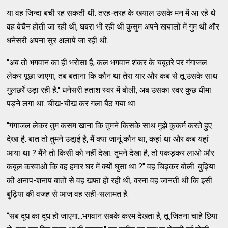
या वह जिन्‍दा बची रह सकती थी. तरह-तरह के खयाल उसके मन में आ रहे थे
वह बेचैन होती जा रही थी, घबरा भी रही थी कुसुम अपने खयालों में गुम थी और
धनेसरी अपना सुर अलापे जा रही थी.
‘‘अब तो भगवान का ही भरोसा है, कल भगवान शंकर के चबूतरे पर गंगाजल
लेकर पूछा जाएगा, तब बताना कि कौन था तेरा यार और कब से तू उसके साथ
गुलछर्रे उड़ा रही है.'' धनेसरी हताश स्‍वर में बोली, अब उसका स्‍वर कुछ धीमा
पड़ने लगा था. चीख-चीख कर गला बैठ गया था.
‘‘गंगाजल लेकर तुम कसम खाना कि तुमने किसके साथ मुझे कुकर्म करते हुए
देखा है. बात तो तुमने उडा़ई है, मैं क्‍या जानूं कौन था, कहां था और कब यहां
आया था ? मैंने तो किसी को नहीं देखा. तुमने देखा है, तो पकड़कर लाओ और
कबूल करवाओ कि वह हमार घर में क्‍यों घुसा था ?'' वह चिढ़कर बोली. बुढ़िया
की अनाप-शनाप बातों से वह खफा हो रही थी, वरना वह जानती थी कि इसी
बुढ़िया की वजह से आज वह सही-सलामत है.
‘‘सब दूध का दूध हो जाएगा...भगवान सबके करम देखता है, तू जितना चाहे छिपा