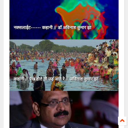
नक्सलाईट------ कहानी // डॉ.अविनाश कुमार झा
कहानी // पंख होते तो उड़ आते रे // अविनाश कुमार झा