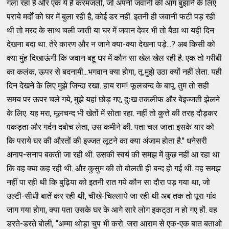
गला रहा है और एक ये है करमजली, जो अपनी जवानी की आग बुझाने के लिए
पराये मर्दों को घर में बुला रही है, कोई डर नहीं. इतनी ही जवानी फटी पड़ रही
थी तो मरद के साथ चली जाती या घर में जवान देवर भी तो बैठा था यही दिन
देखना बदा था. तेरे कारण और न जाने क्‍या-क्‍या देखना पड़े...? अब किसी को
क्‍या मुंह दिखाऊंगी कि जवान बहू घर में कौन सा खेल खेल रही है. एक तो गरीबी
का कलंक, ऊपर से बदनामी...भगवान क्‍या होगा, तू मुझे उठा क्‍यों नहीं लेता. यही
दिन देखने के लिए मुझे जिन्‍दा रखा. हाय राम! फूलचन्‍द के बापू, तुम तो सही
समय पर ऊपर चले गये, मुझे यहां छोड़ गए, दुःख तकलीफ और बेइज्‍जती झेलने
के लिए. यह मरा, मूलचन्‍द भी खेतों में सोता रहा. नहीं तो कुत्ते की तरह दौड़कर
पकड़ता और गर्दन दबोच लेता, उस कमीने की. पता चल जाता इसके यार को
कि पराये घर की औरतों की इज्‍जत लूटने का क्‍या अंजाम होता है.'' धनेसरी
अनाप-सनाप बकती जा रही थी. उसकी स्‍वयं की समझ में कुछ नहीं आ रहा था
कि वह क्‍या कह रही थी. और कुसुम की तो बोलती ही बन्‍द हो गई थी. वह समझ
नहीं पा रही थी कि बुढ़िया को इतनी रात गये कौन सा दौरा पड़ गया था, जो
उल्‍टी-सीधी बातें कर रही थी, चीखे-चिल्‍लाये जा रही थी अब तक तो पूरा गांव
जाग गया होगा, क्‍या पता उसके घर के आगे सारे लोग इकट्‌ठा न हो गए हों. वह
डरते-डरते बोली, ‘‘अम्‍मा थोड़ा चुप भी करो. जरा आराम से एक-एक बात बताओ