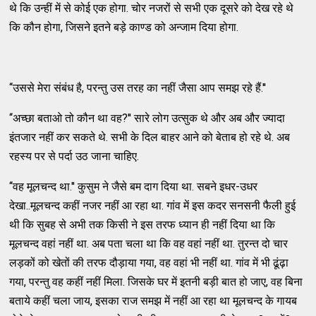
थे कि उन्‍हीं में से कोई एक होगा. चोर नजरों से सभी एक दूसरे को देख रहे थे
कि कौन होगा, जिसने इतने बड़े काण्‍ड को अन्‍जाम दिया होगा.
‘‘उससे मेरा संबंध है, परन्‍तु उस तरह का नहीं जैसा आप समझ रहे हैं.''
‘‘अच्‍छा बताओ तो कौन था वह?'' सारे लोग उत्‍सुक थे और अब और ज्‍यादा
इंतजार नहीं कर सकते थे. सभी के दिल बाहर आने को बेताब हो रहे थे. अब
रहस्‍य पर से पर्दा उठ जाना चाहिए.
‘‘वह मूलचन्‍द था.'' कुसुम ने जैसे बम दाग दिया था. सबने इधर-उधर
देखा..मूलचन्‍द कहीं नजर नहीं आ रहा था. गांव में इस कदर सनसनी फैली हुई
थी कि सुबह से अभी तक किसी ने इस तरफ ध्‍यान ही नहीं दिया था कि
मूलचन्‍द वहां नहीं था. अब पता चला था कि वह वहां नहीं था. तुरन्‍त दो चार
लड़कों को खेतों की तरफ दौड़ाया गया, वह वहां भी नहीं था. गांव में भी ढूंढ़ा
गया, परन्‍तु वह कहीं नहीं मिला. जिसके घर में इतनी बड़ी बात हो जाए, वह बिना
बताये कहीं चला जाय, इसका राज समझ में नहीं आ रहा था मूलचन्‍द के गायब