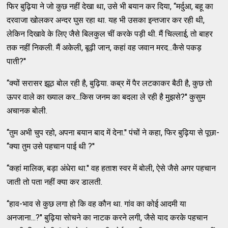
फिर बुढ़िया ने जो कुछ नहीं देखा था, उसे भी बयान कर दिया, ‘‘मर्दुआ, बहू का
दरवाजा खोलकर अन्‍दर घुस रहा था. यह भी उसका इन्‍तजार कर रही थी,
लेकिन दिखावे के लिए जैसे बिलकुल चीं करके पड़ी थी. मैं चिल्‍लाई, तो बाहर
तक नहीं निकली. मैं अकेली, बूढ़ी जान, कहां वह जवान मरद...कैसे पकड़
पाती?''
‘‘क्‍यों सरासर झूठ बोल रही है, बुढ़िया. कब्र में पैर लटकाकर बैठी है, कुछ तो
ऊपर वाले का ख्‍याल कर...किस जनम का बदला ले रही है मुझसे?'' कुसुम
अचानक बोली.
‘‘तुम अभी चुप रहो, अपना बयान बाद में देना.'' पंचों ने कहा, फिर बुढ़िया से पूछा-
‘‘क्‍या तुम उसे पहचान पाई थी ?''
‘‘कहां मालिक, बड़ा अंधेरा था.'' वह हताश स्‍वर में बोली, ऐसे जैसे अगर पहचान
जाती तो पता नहीं क्‍या कर डालती.
‘‘हाव-भाव से कुछ लगा हो कि वह कौन था. गांव का कोई आदमी या
अनजाना...?'' बुढ़िया सोचने का नाटक करने लगी, जैसे याद करके पहचान