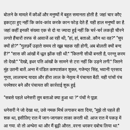
बोलने के मामले में कौओं और मनुष्‍यों में बहुत समानता होती है. जहां चार कौए
इकट्‌ठा हुए नहीं कि कांव-कांव करके कान फोड़ देते हैं. यही हाल मनुष्‍यों का है.
जहां कहीं इनकी संख्‍या एक से दो या ज्‍यादा हुई नहीं कि चर्र-चर्र लकड़ी चीरने
लगते हैंचारों तरफ से आवाजें आ रही थी, ‘‘हां, हां, बताओ...कौन था वह?'' ‘‘चुप
क्‍यों हो?'' ‘‘गुलछर्रे उड़ाते समय तो खूब चहक रही होगी, अब बोलती क्‍यों बन्‍द
है?'' ‘‘सास की आंखों में धूल झोंक रही थी.'' ‘‘कितनी सीधी बनती है, परन्‍तु करम
तो देखो.'' ‘‘देखो, इधर पति आंखों के सामने से टरा नहीं कि उड़ने लगी.'' जितने
मुंह उतनी बातें..अन्‍त में पंडित कश्‍पाशंकर शुक्‍ल, गजेन्‍द्र सिंह, भवानी प्रसाद
गुप्‍ता, लालचन्‍द यादव और हीरा लाल के नेतृ‍त्‍व में पंचायत बैठी. यही पांचों पंच
परमेश्‍वर बने और पंचायत की कार्रवाई शुरू हुई.
‘‘सबसे पहले धनेसरी तुम बताओ क्‍या हुआ था ?'' पंचों ने पूछा.
धनेसरी ने जो देखा था, उसे नमक मिर्च लगाकर बता दिया, ‘‘मुझे तो पहले ही
शक था, इसीलिए रात में जाग-जागकर ताका करती थी. आज रात में पकड़ में
आ गया. वो तो अन्धेरा था और मैं बूढ़ी औरत...वरना धरकर दबोच लिया था.''