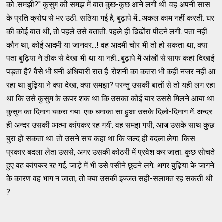
को..समझी?'' कुसुम की समझ में बात कुछ-कुछ आने लगी थी. वह अपनी सास
के प्रति क्रोध से भर उठी. सठिया गई है, बुढ़ापे में...अकल काम नहीं करती. घर
की कोई बात थी, तो पहले उसे बताती. पहले ही ढिढोंरा पीटने लगी. पता नहीं
कौन था, कोई आदमी या जानवर...! वह आदमी चोर भी तो हो सकता था, क्‍या
पता बुढ़िया ने ठीक से देखा भी था या नहीं...बुढ़ापे में आंखों से साफ कहां दिखाई
पड़ता है? वैसे भी घनी अंधियारी रात है. रोशनी का कतरा भी कहीं नजर नहीं आ
रहा था बुढ़िया ने क्‍या देखा, क्‍या समझा? परन्‍तु उसकी बातों से तो यही लग रहा
था कि उसे कुसुम के ऊपर शक था कि उसका कोई यार उससे मिलने आया था
कुसुम का दिमाग चकरा गया. एक धमाका सा हुआ उसके दिलो-दिमाग में..अन्‍दर
ही अन्‍दर उसकी आत्‍मा कांपकर रह गयी. वह समझ गयी, आज उसके साथ कुछ
बुरा हो सकता था. तो उसने सच कहा था कि जल्‍द ही बदला लेगा. किस
प्रकार बदला लेता उससे, अगर उसकी कोठरी में प्रवेश कर जाता. कुछ सोचते
हुए वह कांपकर रह गई. जाड़े में भी उसे पसीने छूटने लगे. अगर बुढ़िया के जागने
के कारण वह भाग न जाता, तो क्‍या उसकी इज्‍जत सही-सलामत रह सकती थी
?