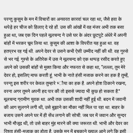
परन्‍तु कुसुम के मन में विचारों का अनवरत कारवां चल रहा था, जैसे हवा के
थपेड़े हर चीज को हिलाए दे रहे हों. उस की आंखों में वह मंजर अभी तक बसा
हुआ था, जब एक दिन पहले मूलचन्‍द ने उसे घर के अंदर छुटपुटे अंधेरे में अपनी
बांहों में भरकर चूम लिया था. कुसुम की आशा के विपरीत यह हुआ था. वह
हतप्रभ रह गई थी. अपने देवर से उसने कभी ऐसी उम्‍मीद नहीं की थी. वह गुस्‍से
से भर गई. गुस्‍से के अतिरेक में उस ने मूलचन्‍द को एक थप्‍पड़ रसीद करते हुए
अपने को उसकी बांहों से मुक्‍त किया और नफरत से कहा था, ‘‘लल्‍ला, तुम मेरे
देवर हो, इसलिए माफ करती हूं. भाभी के नाते हंसी मजाक करने का हक है तुम्‍हें,
परन्‍तु इस शरीर पर केवल तुम्‍हारे भ्‍ौया का हक है. अपने होश ठिकाने रखना,
वरना अगर तुमने अपनी हद पार की तो इससे ज्‍यादा भी कुछ हो सकता है.''
मूलचन्‍द ग्रामीण युवक था. अभी तक उसकी शादी नहीं हुई थी. बदन में जवानी
की आग सुलगने लगी थी, उसे बुझाने का मौका नहीं मिल पा रहा था. बाहर के
बजाय उसने अपने घर में ही सेंध लगाने की सोची. जब घर में जवान और सुन्‍दर
भाभी मौजूद थी, तो उसे बाहर मुंह मारने की क्‍या जरूरत थी. भाभी और देवर का
रिश्‍ता हंसी-मजाक का होता है. उसके मन में बचकाने ख्‍याल आने लगे कि इसी