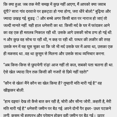
कि क्‍या हुआ. जब तक मेरी समझ में कुछ नहीं आएगा, मैं आपको क्‍या जवाब
दूंगी? सारा गांव दरवाजे पर इकट्ठा हो गया होगा, जरा धीरे बोलो.'' बुढ़िया और
ज्‍यादा उखड़ गई. बुडढ्‌ े और बच्‍चे अगर किसी बात पर नाराज हो जाएं तो
जल्‍दी मानते नहीं. यही हाल धनेसरी का था. किसी मर्द के घर में फांदकर आने
का वह एक ही मतलब निकाल रही थी. उसके आगे उसकी सोच ठप्‍प हो गई थी.
न और कुछ वह सोच पा रही थी, न कह पा रही थी. पत्‍थर की लकीर की तरह
उसके मन में यह घुस चुका था कि जो भी मर्द उसके घर में आया था, उसका एक
ही मकसद था...वह था कुसुम से मिलना और उसके साथ व्‍यभिचार करना.
‘‘अब किस-किस से छुपायेगी रांड़! आज नहीं तो कल, सबको पता चलना ही था.
ऐसे खेल ज्‍यादा दिन तक किसी की नजरों से छिपे नहीं रहते!''
‘‘कौन से खेल! मैंने कौन सा खेल किया है? तुम्‍हारी मति मारी गई है.'' वह
खीझकर बोली.
‘‘हाय दइया! देख तो कैसे बात कर रही है, चोरी और सीना जोरी...कहती है, मेरी
मति मारी गई है.'' धनेसरी जमीन पर बैठ गई. अपने दोनों पैर इधर- उधर पटकने
लगी. कुसुम भी हतप्रभ और परेशान होकर वही जमीन पर बैठ गई। ऊपर