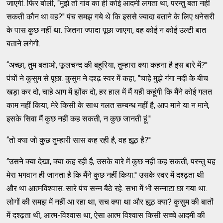
जाएगी. फिर बोली, ‘‘मुझे तो गांव का ही कोई आदमी लगता था, परन्‍तु बता नहीं
सकती कौन था वह?'' पंच समझ गये थे कि इससे ज्‍यादा बताने के लिए धनेसरी
के पास कुछ नहीं था. जितना ज्‍यादा पूछा जाएगा, वह कोई न कोई उल्‍टी बात
बताने लगेगी.
‘‘अच्‍छा, तुम बताओ, फूलचन्‍द की बहुरिया, तुम्‍हारा क्‍या कहना है इस बारे में?''
पंचों ने कुसुम से पूछा. कुसुम ने दश्‍ढ़ स्‍वर में कहा, ‘‘चाहे मुझे गंगा नदी के बीच
खड़ा कर दो, चाहे आग में झोंक दो, हर हाल में मैं यही कहूंगी कि मैंने कोई गलत
काम नहीं किया, मेरे किसी के साथ गलत सम्‍बन्‍ध नहीं है, आप माने या न माने,
इसके सिवा मैं कुछ नहीं कह सकती, न कुछ जानती हूं.''
‘‘तो क्‍या जो कुछ तुम्‍हारी सास कह रही है, वह झूठ है?''
‘‘उसने क्‍या देखा, क्‍या कह रही है, उसके बारे में कुछ नहीं कह सकती, परन्‍तु यह
मेरा भगवान ही जानता है कि मैंने कुछ नहीं किया.'' उसके स्‍वर में दश्‍ढ़ता थी
और था आत्‍मविश्‍वास..सारे पंच सन्‍न बैठे रहे. सभा में भी सन्‍नाटा छा गया था.
लोगों की समझ में नहीं आ रहा था, सच क्‍या था और झूठ क्‍या? कुसुम की बातों
में दश्‍ढ़ता थी, आत्‍म-विश्‍वास था, ऐसा आत्‍म विश्‍वास किसी सच्‍चे आदमी की