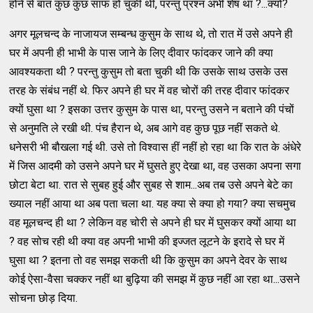
होने से बात कुछ कुछ साफ हो चुकी थी, परन्‍तु प्रश्‍न अभी शेष था ?...क्‍यों?
अगर मूलचन्‍द के नाजायज सम्‍बन्‍ध कुसुम के साथ थे, तो रात में उसे अपने ही
घर में अपनी ही भाभी के पास जाने के लिए दीवार फांदकर जाने की क्‍या
आवश्‍यकता थी ? परन्‍तु कुसुम तो बता चुकी थी कि उसके साथ उसके उस
तरह के संबंध नहीं थे. फिर अपने ही घर में वह चोरों की तरह दीवार फांदकर
क्‍यों घुसा था ? इसका उत्तर कुसुम के पास था, परन्‍तु उसने न बताने की पंचों
से अनुमति ले रखी थी. पंच हैरान थे, अब आगे वह कुछ पूछ नहीं सकते थे.
धनेसरी भी बौखला गई थी. उसे तो विश्‍वास हीं नहीं हो रहा था कि रात के अंधेरे
में जिस आदमी को उसने अपने घर में घुसते हुए देखा था, वह उसका अपना सगा
छोटा बेटा था. रात से सुबह हुई और सुबह से शाम...अब तब उसे अपने बेटे का
ख्‍याल नहीं आया था अब पता चला था. यह क्‍या से क्‍या हो गया? क्‍या सचमुच
वह मूलचन्‍द ही था ? लेकिन वह चोरी से अपने ही घर में घुसकर क्‍यों आया था
? वह सोच रही थी क्‍या वह अपनी भाभी की इज्‍जत लूटने के इरादे से घर में
घुसा था ? इतना तो वह समझ सकती थी कि कुसुम का अपने देवर के साथ
कोई ऐसा-वैसा चक्‍कर नहीं था बुढ़िया की समझ में कुछ नहीं आ रहा था...उसने
सोचना छोड़ दिया.