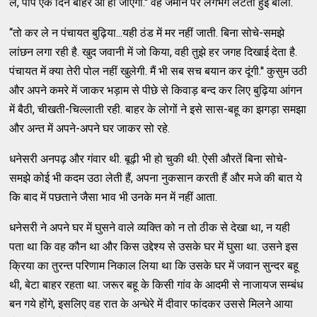
ले, पाप एक दिन बाहर आ ही जाएगा.'' वह जमीन पर लगभग लेटती हुई बोली.
‘‘तो कर ले न पंचायत बुढ़िया...यही ठंड में मर नहीं जाती. बिना सोचे-समझे
लांछन लगा रही है. खुद जवानी में जो किया, वही तुझे हर जगह दिखाई देता है.
पंचायत में क्‍या तेरी पोल नहीं खुलेगी. मैं भी सब सच बयान कर दूंगी.'' कुसुम उठी
और अपने कमरे में जाकर भड़ाम से पीछे से किवाड़ बन्‍द कर लिए बुढ़िया आंगन
में बैठी, चीखती-चिल्‍लाती रही. बाहर के लोगों ने इसे सास-बहू का झगड़ा समझा
और अन्‍त में अपने-अपने घर जाकर सो रहे.
धनेसरी अनपढ़ और गंवार थी. बूढ़ी भी हो चुकी थी. ऐसी औरतें बिना सोचे-
समझे कोई भी कदम उठा लेती हैं, अपना नुकसान करती हैं और मजे की बात ये
कि बाद में पछताने जैसा भाव भी उनके मन में नहीं आता.
धनेसरी ने अपने घर में घुसने वाले व्‍यक्‍ति को न तो ठीक से देखा था, न यही
पता था कि वह कौन था और किस उद्देश्‍य से उसके घर में घुसा था. उसने इस
क्रिया का तुरन्‍त परिणाम निकाल लिया था कि उसके घर में जवान सुन्‍दर बहू
थी, बेटा बाहर रहता था. जरूर बहू के किसी गांव के आदमी से नाजायज सम्‍बंध
बन गये होंगे, इसलिए वह रात के अन्धेरे में दीवार फांदकर उससे मिलने आया