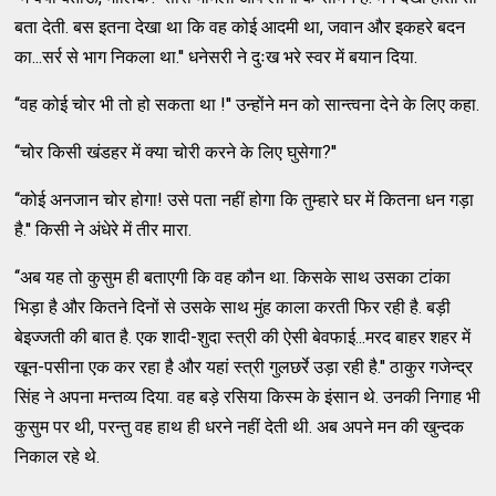
बता देती. बस इतना देखा था कि वह कोई आदमी था, जवान और इकहरे बदन
का...सर्र से भाग निकला था.'' धनेसरी ने दुःख भरे स्‍वर में बयान दिया.
‘‘वह कोई चोर भी तो हो सकता था !'' उन्‍होंने मन को सान्‍त्‍वना देने के लिए कहा.
‘‘चोर किसी खंडहर में क्‍या चोरी करने के लिए घुसेगा?''
‘‘कोई अनजान चोर होगा! उसे पता नहीं होगा कि तुम्‍हारे घर में कितना धन गड़ा
है.'' किसी ने अंधेरे में तीर मारा.
‘‘अब यह तो कुसुम ही बताएगी कि वह कौन था. किसके साथ उसका टांका
भिड़ा है और कितने दिनों से उसके साथ मुंह काला करती फिर रही है. बड़ी
बेइज्‍जती की बात है. एक शादी-शुदा स्‍त्री की ऐसी बेवफाई...मरद बाहर शहर में
खून-पसीना एक कर रहा है और यहां स्‍त्री गुलछर्रे उड़ा रही है.'' ठाकुर गजेन्‍द्र
सिंह ने अपना मन्‍तव्‍य दिया. वह बड़े रसिया किस्‍म के इंसान थे. उनकी निगाह भी
कुसुम पर थी, परन्‍तु वह हाथ ही धरने नहीं देती थी. अब अपने मन की खुन्‍दक
निकाल रहे थे.