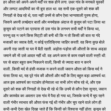
हर औरत को अपने-अपने मर्दों पर शक होने लगा. उधर गांव के मनचले युवकों
और लम्‍पट आदमियों का भी बुरा हाल था. वह सभी एक-दूसरे को शक की
निगाहों से देख रहे थे, पता नहीं उनमें से कौन ऐसा भाग्‍यशाली पुरुष होगा,
जिसने अपनी लच्‍छेदार बातों और मनमोहक अंदाज से कुसुम को पटा लिया था
कुसुम को पटाने का प्रयास तो उस गांव के लगभग सभी मर्दों ने किया था,
परन्‍तु वह न जाने किस मिट्‌टी की बनी थी कि न तो किसी की बात या गंदे
मजाकों का जवाब देती, न कोई प्रतिक्रिया जाहिर करती. वह बिना कुछ बोले
अपनी राह जाती या घर में बैठी रहती. अड़ोस-पड़ोस की औरतों के साथ अड्‌डा
जमाने की भी उसे आदत नहीं थी. वह अपने काम से काम रखने वाली स्‍त्री थी.
घर से बाहर बहुत कम निकलने वाली, किसी से ज्‍यादा बात न करने
वाली...किसी मर्द से हंसी-मजाक न करने वाली जवान औरत को किस मर्द ने
फंसा लिया था, यह पूरे गांव की औरतों और मर्दाें के लिए बहुत बड़ा आश्‍चर्य था.
आज इस आश्‍चर्य का पटाक्षेप होनेवाला था सभी लोग सोच रहे थे, और एक
दूसरे को शक की निगाहों से देख भी रहे थे कि उनमें से कौन ऐसा सुन्‍दर, जवान
और कामदेव का अवतार उस गांव में पैदा हो गया था, जिसके फन्‍दे में चुप रहने
वाली गंभीर स्‍वभाव की औरत फंस गई थी गंभीर और चुप रहने वाले लोग ही
कभी-कभी ऐसा खेल दिखा जाते हैं कि किसी को विश्‍वास नहीं होता. कुसुम को