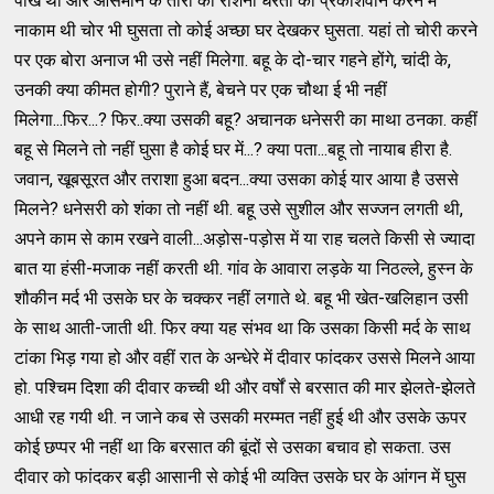
पाख था और आसमान के तारों की रोशनी धरती को प्रकाशवान करने में
नाकाम थी चोर भी घुसता तो कोई अच्‍छा घर देखकर घुसता. यहां तो चोरी करने
पर एक बोरा अनाज भी उसे नहीं मिलेगा. बहू के दो-चार गहने होंगे, चांदी के,
उनकी क्‍या कीमत होगी? पुराने हैं, बेचने पर एक चौथा ई भी नहीं
मिलेगा...फिर...? फिर..क्‍या उसकी बहू? अचानक धनेसरी का माथा ठनका. कहीं
बहू से मिलने तो नहीं घुसा है कोई घर में...? क्‍या पता...बहू तो नायाब हीरा है.
जवान, खूबसूरत और तराशा हुआ बदन...क्‍या उसका कोई यार आया है उससे
मिलने? धनेसरी को शंका तो नहीं थी. बहू उसे सुशील और सज्‍जन लगती थी,
अपने काम से काम रखने वाली...अड़ोस-पड़ोस में या राह चलते किसी से ज्‍यादा
बात या हंसी-मजाक नहीं करती थी. गांव के आवारा लड़के या निठल्‍ले, हुस्‍न के
शौकीन मर्द भी उसके घर के चक्‍कर नहीं लगाते थे. बहू भी खेत-खलिहान उसी
के साथ आती-जाती थी. फिर क्‍या यह संभव था कि उसका किसी मर्द के साथ
टांका भिड़ गया हो और वहीं रात के अन्धेरे में दीवार फांदकर उससे मिलने आया
हो. पश्‍चिम दिशा की दीवार कच्‍ची थी और वर्षों से बरसात की मार झेलते-झेलते
आधी रह गयी थी. न जाने कब से उसकी मरम्‍मत नहीं हुई थी और उसके ऊपर
कोई छप्‍पर भी नहीं था कि बरसात की बूंदों से उसका बचाव हो सकता. उस
दीवार को फांदकर बड़ी आसानी से कोई भी व्‍यक्‍ति उसके घर के आंगन में घुस