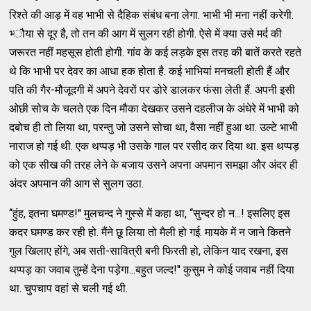
रिश्‍ते की आड़ में वह भाभी से दैहिक संबंध बना लेगा. भाभी भी मना नहीं करेगी.
भ्‍ौया से दूर है, तो तन की आग में सुलग रही होगी. ऐसे में क्‍या उसे मर्द की
जरूरत नहीं महसूस होती होगी. गांव के कई लड़के इस तरह की बातें करते रहते
थे कि भाभी पर देवर का आधा हक होता है. कई भाभियां मनचली होती हैं और
पति की गैर-मौजूदगी में अपने देवरों पर डोरे डालकर फंसा लेती हैं. अपनी इसी
ओछी सोच के चलते एक दिन मौका देखकर उसने दहलीज के अंधेरे में भाभी को
दबोच ही तो लिया था, परन्‍तु जो उसने सोचा था, वैसा नहीं हुआ था. उल्‍टे भाभी
नाराज हो गई थी. एक थप्‍पड़ भी उसके गाल पर रसीद कर दिया था. इस थप्‍पड़
को एक सीख की तरह लेने के बजाय उसने अपना अपमान समझा और अंदर ही
अंदर अपमान की आग से सुलग उठा.
‘‘हुंह, इतना घमण्‍ड!'' मुलचन्‍द ने गुस्‍से में कहा था, ‘‘सुन्‍दर हो न...! इसलिए इस
कदर घमण्‍ड कर रही हो. मैंने छू लिया तो मैली हो गई. मायके में न जाने कितने
गुल खिलाए होंगे, अब सती-सावित्री बनी फिरती हो, लेकिन याद रखना, इस
थप्‍पड़ का जवाब तुम्‍हें देना पड़ेगा...बहुत जल्‍द!'' कुसुम ने कोई जवाब नहीं दिया
था. चुपचाप वहां से चली गई थी.