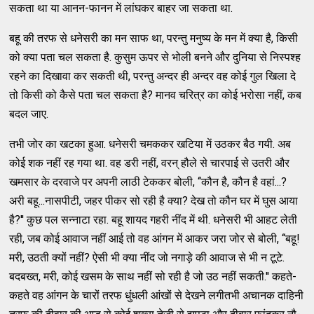
सकता था या आनन-फानन में लांघकर बाहर जा सकता था.
बहू की तरफ से धनेसरी का मन साफ था, परन्‍तु मनुष्‍य के मन में क्‍या है, किसी
को क्‍या पता चल सकता है. कुसुम ऊपर से भोली बनने और दुनिया से निस्‍पश्‍ह
रहने का दिखावा कर सकती थी, परन्‍तु अन्‍दर ही अन्‍दर वह कोई गुल खिला दे
तो किसी को कैसे पता चल सकता है? मानव चरित्र का कोई भरोसा नहीं, कब
बदल जाए.
तभी जोर का खटका हुआ. धनेसरी चमककर खटिया में उठकर बैठ गयी. अब
कोई शक नहीं रह गया था. वह डरी नहीं, वरन्‌ हौले से चारपाई से उतरी और
खमसार के दरवाजे पर अपनी लाठी टेककर बोली, ‘‘कौन है, कौन है वहां...?
अरी बहू...नासपीटी, जहर पीकर सो रही है क्‍या? देख तो कौन घर में घुस आया
है?'' कुछ पल सन्‍नाटा रहा. बहू शायद गहरी नींद में थी. धनेसरी भी आहट लेती
रही, जब कोई आवाज नहीं आई तो वह आंगन में आकर जरा जोर से बोली, ‘‘बहू!
मरी, उठती क्‍यों नहीं? ऐसी भी क्‍या नींद जो नगाड़े की आवाज से भी न टूटे.
बदबख्‍त, मरी, कोई खसम के साथ नहीं सो रही है जो उठ नहीं सकती.'' कहते-
कहते वह आंगन के चारों तरफ धुंधली आंखों से देखने लगीतभी अचानक दाहिनी