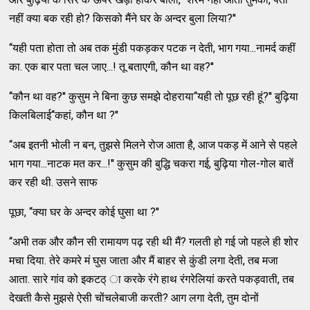
नहीं क्‍या बक रही हो? किसको मैंने घर के अन्‍दर बुला लिया?''
‘‘यही पता होता तो अब तक मुंडी पकड़कर पटक न देती, भाग गया...नामर्द कहीं
का. एक बार पता चल जाए...! तू बताएगी, कौन था वह?''
‘‘कौन था वह?'' कुसुम ने बिना कुछ समझे दोहराया‘‘यही तो पूछ रही हूं?'' बुढ़िया
किलबिलाई‘‘कहां, कौन था ?''
‘‘अब इतनी भोली न बन, तुझसे मिलने रोज आता है, आज पकड़ में आने से पहले
भाग गया...नाटक मत कर...!'' कुसुम की बुद्धि चकरा गई, बुढ़िया गोल-गोल बातें
कर रही थी. उसने साफ
पूछा, ‘‘क्‍या घर के अन्‍दर कोई घुसा था ?''
‘‘अभी तक और कौन सी रामायण पढ़ रही थी मैं? गलती हो गई जो पहले ही शोर
मचा दिया. तेरे कमरे मं घुस जाता और मैं बाहर से कुंडी लगा देती, तब मजा
आता. सारे गांव को इकटठ्‌ ा करके रंगे हाथ रंगरेलियां करते पकड़वाती, तब
देखती कैसे मुझसे ऐसी चोंचलेबाजी करती? आग लगा देती, तुम दोनों