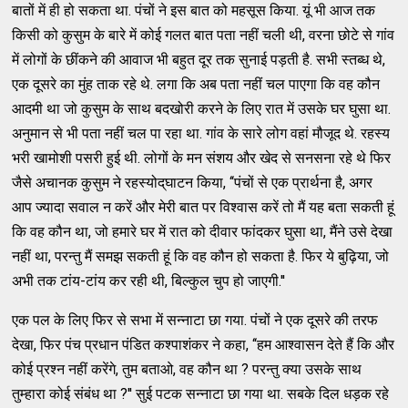
बातों में ही हो सकता था. पंचों ने इस बात को महसूस किया. यूं भी आज तक
किसी को कुसुम के बारे में कोई गलत बात पता नहीं चली थी, वरना छोटे से गांव
में लोगों के छींकने की आवाज भी बहुत दूर तक सुनाई पड़ती है. सभी स्‍तब्‍ध थे,
एक दूसरे का मुंह ताक रहे थे. लगा कि अब पता नहीं चल पाएगा कि वह कौन
आदमी था जो कुसुम के साथ बदखोरी करने के लिए रात में उसके घर घुसा था.
अनुमान से भी पता नहीं चल पा रहा था. गांव के सारे लोग वहां मौजूद थे. रहस्‍य
भरी खामोशी पसरी हुई थी. लोगों के मन संशय और खेद से सनसना रहे थे फिर
जैसे अचानक कुसुम ने रहस्‍योद्‌घाटन किया, ‘‘पंचों से एक प्रार्थना है, अगर
आप ज्‍यादा सवाल न करें और मेरी बात पर विश्‍वास करें तो मैं यह बता सकती हूं
कि वह कौन था, जो हमारे घर में रात को दीवार फांदकर घुसा था, मैंने उसे देखा
नहीं था, परन्‍तु मैं समझ सकती हूं कि वह कौन हो सकता है. फिर ये बुढ़िया, जो
अभी तक टांय-टांय कर रही थी, बिल्‍कुल चुप हो जाएगी.''
एक पल के लिए फिर से सभा में सन्‍नाटा छा गया. पंचों ने एक दूसरे की तरफ
देखा, फिर पंच प्रधान पंडित कश्‍पाशंकर ने कहा, ‘‘हम आश्‍वासन देते हैं कि और
कोई प्रश्‍न नहीं करेंगे, तुम बताओ, वह कौन था ? परन्‍तु क्‍या उसके साथ
तुम्‍हारा कोई संबंध था ?'' सुई पटक सन्‍नाटा छा गया था. सबके दिल धड़क रहे