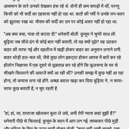
आसमान के तारे उनको देखकर हंस रहे थे. दोनों ही कम कपड़ों में थीं, परन्‍तु
किसी को भी सर्दी का एहसास नहीं हो रहा था. बातों की गर्मी ने उनके तन-बदन
को झुलसा रखा था. मौसम की सर्दी का उन पर कोई असर नहीं हो रहा था.
‘‘अब क्‍या बचा, नाक तो कटवा दी.'' धनेसरी बोली. कुसुम ने चुप्‍पी साध ली.
बुढ़िया जब सीधे ढंग से कोई बात नहीं बताती, तो वह क्‍यों पूछे? वह उठकर
बाहर की तरफ गई और दहलीज में खड़ी होकर बाहर का अनुमान लगाने लगी.
बाहर थोड़ी हल-चल थी, जैसे कुछ लोग इकट्‌ठा होकर आपस में बातें कर रहे
होंलोग जिज्ञासा में एक दूसरे से पूछताछ कर रहे होंगे कि फूलचन्‍द के घर से
चीखने-चिल्‍लाने की आवाजें क्‍यों आ रही थीं? उनकी समझ में कुछ नहीं आ रहा
होगा, तो कयास लगा रहे होंगे. अच्‍छा बवाल खड़ा कर दिया बुढ़िया ने...न साफ-
साफ कुछ बताती है, न चुप रहती है.
‘‘हां, हां, जा, दरवाजा खोलकर बुला ले उसे, अभी तेरी प्‍यास कहां बुझी है?''
धनेसरी पीछे से चिल्‍लाई. कुसुम के बदन में आग लग गई. तमककर पीछे मुड़ी
और बुढ़िया के सिर के ऊपर खड़ी होकर बोली, ‘‘शरम नहीं आती तुमको, पता