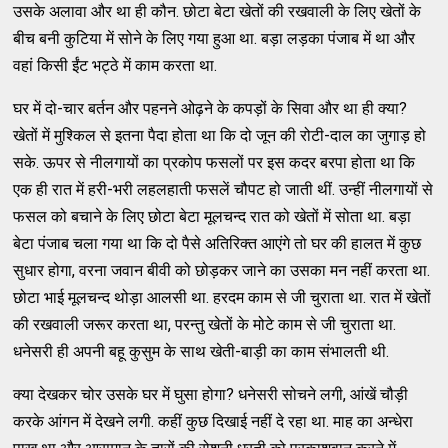
उसके अलावा और था ही कौन. छोटा बेटा खेतों की रखवाली के लिए खेतों के
बीच बनी कुटिया में सोने के लिए गया हुआ था. बड़ा लड़का पंजाब में था और
वहां किसी ईंट भट्ठे में काम करता था.
घर में दो-चार बर्तन और पहनने ओढ़ने के कपड़ों के सिवा और था ही क्‍या?
खेतों में मुश्‍किल से इतना पैदा होता था कि दो जून की रोटी-दाल का जुगाड़ हो
सके. ऊपर से नीलगायों का प्रकोप फसलों पर इस कदर बरपा होता था कि
एक ही रात में हरी-भरी लहलहाती फसलें चौपट हो जाती थीं. उन्‍हीं नीलगायों से
फसल को बचाने के लिए छोटा बेटा मूलचन्‍द रात को खेतों में सोता था. बड़ा
बेटा पंजाब चला गया था कि दो पैसे अतिरिक्‍त आएंगे तो घर की हालत में कुछ
सुधार होगा, वरना जवान बीवी को छोड़कर जाने का उसका मन नहीं करता था.
छोटा भाई मूलचन्‍द थोड़ा आलसी था. हरदम काम से जी चुराता था. रात में खेतों
की रखवाली जरूर करता था, परन्‍तु खेतों के मोटे काम से जी चुराता था.
धनेसरी ही अपनी बहू कुसुम के साथ खेती-बाड़ी का काम संभालती थी.
क्‍या देखकर चोर उसके घर में घुसा होगा? धनेसरी सोचने लगी, आंखें चौड़ी
करके आंगन में देखने लगी. कहीं कुछ दिखाई नहीं दे रहा था. माह का अन्धेरा