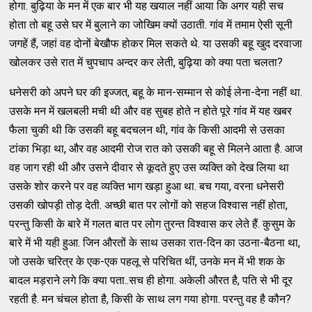
होगा. बुढ़िया के मन में एक बार भी यह खयाल नहीं आया कि अगर यही सच
होता तो बहू उसे घर में बुलाने का जोखिम क्‍यों उठाती. गांव में तमाम ऐसी सूनी
जगहें हैं, जहां वह दोनों बेखौफ होकर मिल सकते थे. या उसकी बहू खुद दरवाजा
खोलकर उसे रात में चुपचाप अन्‍दर कर लेती, बुढ़िया को क्‍या पता चलता?
धनेसरी को अपने घर की इज्‍जत, बहू के मान-सम्‍मान से कोई लेना-देना नहीं था.
उसके मन में खलबली मची थी और वह सुबह होते न होते पूरे गांव में यह खबर
फैला चुकी थी कि उसकी बहू बदचलन थी, गांव के किसी आदमी से उसका
टांका भिड़ा था, और वह आदमी रोज रात को उसकी बहू से मिलने आता है. आज
वह जाग रही थी और उसने दीवार से कूदते हुए उस व्‍यक्‍ति को देख लिया था
उसके शोर करने पर वह व्‍यक्‍ति भाग खड़ा हुआ था. बच गया, वरना धनेसरी
उसकी खोपड़ी तोड़ देती. अच्‍छी बात पर लोगों को सहज विश्‍वास नहीं होता,
परन्‍तु किसी के बारे में गलत बात पर लोग तुरन्‍त विश्‍वास कर लेते हैं. कुसुम के
बारे में भी यही हुआ. जिन औरतों के साथ उसका रात-दिन का उठना-बैठना था,
जो उसके चरित्र के एक-एक पहलू से परिचित थीं, उनके मन में भी शक के
बादल मड़राने लगे कि क्‍या पता..सच ही होगा. अकेली औरत है, पति से भी दूर
रहती है. मन चंचल होता है, किसी के साथ लग गया होगा. परन्‍तु वह है कौन?