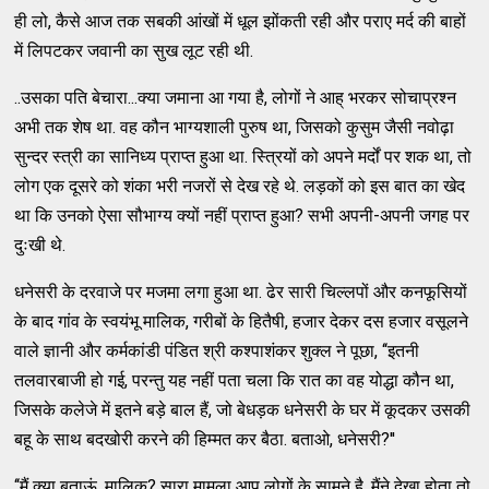
ही लो, कैसे आज तक सबकी आंखों में धूल झोंकती रही और पराए मर्द की बाहों
में लिपटकर जवानी का सुख लूट रही थी.
..उसका पति बेचारा...क्‍या जमाना आ गया है, लोगों ने आह्‌ भरकर सोचाप्रश्‍न
अभी तक शेष था. वह कौन भाग्‍यशाली पुरुष था, जिसको कुसुम जैसी नवोढ़ा
सुन्‍दर स्‍त्री का सानिध्‍य प्राप्‍त हुआ था. स्‍त्रियों को अपने मर्दों पर शक था, तो
लोग एक दूसरे को शंका भरी नजरों से देख रहे थे. लड़कों को इस बात का खेद
था कि उनको ऐसा सौभाग्‍य क्‍यों नहीं प्राप्‍त हुआ? सभी अपनी-अपनी जगह पर
दुःखी थे.
धनेसरी के दरवाजे पर मजमा लगा हुआ था. ढेर सारी चिल्‍लपों और कनफूसियों
के बाद गांव के स्‍वयंभू मालिक, गरीबों के हितैषी, हजार देकर दस हजार वसूलने
वाले ज्ञानी और कर्मकांडी पंडित श्री कश्‍पाशंकर शुक्‍ल ने पूछा, ‘‘इतनी
तलवारबाजी हो गई, परन्‍तु यह नहीं पता चला कि रात का वह योद्धा कौन था,
जिसके कलेजे में इतने बड़े बाल हैं, जो बेधड़क धनेसरी के घर में कूदकर उसकी
बहू के साथ बदखोरी करने की हिम्‍मत कर बैठा. बताओ, धनेसरी?''
‘‘मैं क्‍या बताऊं, मालिक? सारा मामला आप लोगों के सामने है. मैंने देखा होता तो