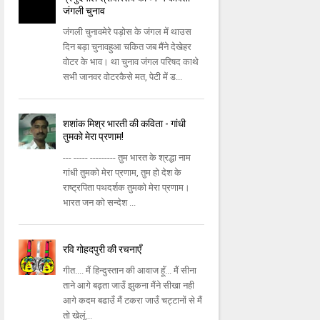
जंगली चुनाव
जंगली चुनाव‌मेरे पड़ोस के जंगल में थाउस
दिन बड़ा चुनावहुआ चकित जब मैंने देखेहर
वोटर के भाव। था चुनाव जंगल परिषद‌ काथे
सभी जानवर वोटरकैसे मत, पेटी में ड...
शशांक मिश्र भारती की कविता - गांधी
तुमको मेरा प्रणाम!
--- ----- --------- तुम भारत के श्रद्धा नाम
गांधी तुमको मेरा प्रणाम, तुम हो देश के
राष्‍ट्रपिता पथदर्शक तुमको मेरा प्रणाम।
भारत जन को सन्‍देश ...
रवि गोहदपुरी की रचनाएँ
गीत.... मैं हिन्‍दुस्‍तान की आवाज हॅूं... मैं सीना
ताने आगे बढ़ता जाउँ झुकना मैंने सीखा नही
आगे कदम बढाउँ मैं टकरा जाउँ चट्टानों से मैं
तो खेलूं...