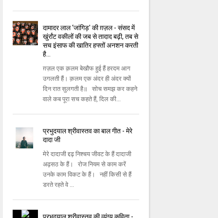
दामादर लाल ‘जांगिड़' की ग़ज़ल - संसद में
खुंर्रांट वकीलों की जब से तादाद बढ़ी, तब से
सच इंसाफ की खातिर हफ्‍तों अनशन करती
है...
ग़ज़ल एक क़लम बेखौफ हुई हैं हरदम आग
उगलती हैं। क़लम एक अंदर ही अंदर क्‍यों
दिन रात सुलगती है॥ सोच समझ कर कहने
वाले कब पूरा सच कहते हैं, दिल की...
प्रभुदयाल श्रीवास्तव का बाल गीत - मेरे
दादा जी
मेरे दादाजी द्दढ़ निश्चय जीवट के हैं दादाजी
अढ़सठ के हैं। रोज नियम से काम करें
उनके काम विकट के हैं। नहीं किसी से हैं
डरते रहते वे ...
प्रभुदयाल श्रीवास्तव की व्यंग्य कविता -