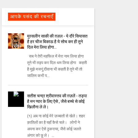
आपके पसंद की रचनाएँ
मुरसलीन साकी की ग़ज़ल - ये दौरे सियासत
है हर चीज बिकाऊ है ये सोच कर ही तूने
दिल मेरा लिया होगा...
सब ने तेरी महफिल में मेरा नाम लिया होगा
तूने भी तड़प कर दिल थम लिया होगा कहती
है मुझे मजनूं,दीवाना भी कहती है तूने भी तो
जालिम कभी प...
सतीश चन्द्र श्रीवास्तव की ग़ज़लें - तड़पा
है मन प्यार के लिए ऐसे , जैसे बच्चे से कोई
खिलौना ले ले।
(१) अब ना कोई मेरे ज़ज्बातों से खेले। शहर
क़ातिलों का है यहाँ कैसे चले। लोगों ने
अपना कर ऐसे ठुकराया, जैसे कोई जलते
अंगार को छू ले। ...