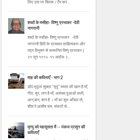
लिए उस पर क्लिक / टैप कर...
शब्दों के मसीहा- विष्णु प्रभाकर -देवी
नागरानी
शब्दों के मसीहा- विष्णु प्रभाकर -देवी
नागरानी हिंदी के प्रख्यात साहित्यकार और
पद्म विभूषण से सम्मानित विष्णु प्रभाकर (
२१ जून १९१२- ११ अप्रैल २...
माह की कविताएँ - भाग 2
डॉ0 मृदुला शुक्ला "मृदु" ममता की खान है माँ,
गीत, सुर, तान है माँ, असंख्य दुआओं वाली,
आन,बान, शान है । माँ का शुभ आँचल तो,
शीश पे आशीष सम, संकटों से...
मृत्यु को महसूसता मैं -- पंकज प्रसून की
कविताएँ