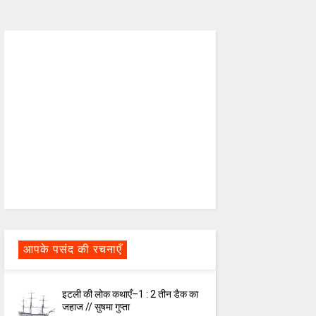
आपके पसंद की रचनाएँ
इटली की लोक कथाएँ–1 : 2 तीन डैक का
जहाज // सुषमा गुप्ता