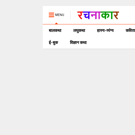
MENU
बालकथा
लघुकथा
हास्य-व्यंग्य
कविता
ई-बुक
विज्ञान कथा