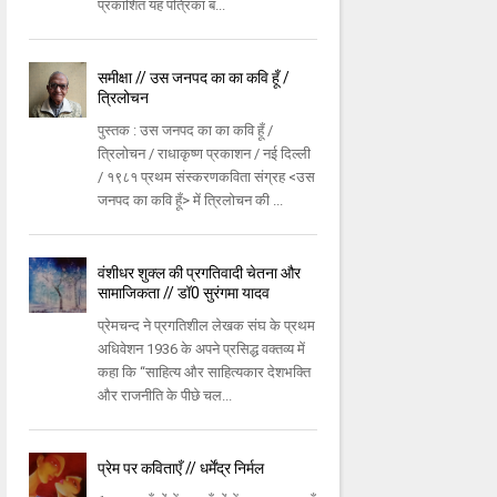
प्रकाशित यह पत्रिका ब...
समीक्षा // उस जनपद का का कवि हूँ /
त्रिलोचन
पुस्तक : उस जनपद का का कवि हूँ /
त्रिलोचन / राधाकृष्ण प्रकाशन / नई दिल्ली
/ १९८१ प्रथम संस्करणकविता संग्रह <उस
जनपद का कवि हूँ> में त्रिलोचन की ...
वंशीधर शुक्‍ल की प्रगतिवादी चेतना और
सामाजिकता // डॉ0 सुरंगमा यादव
प्रेमचन्‍द ने प्रगतिशील लेखक संघ के प्रथम
अधिवेशन 1936 के अपने प्रसिद्ध वक्‍तव्‍य में
कहा कि ‘‘साहित्‍य और साहित्‍यकार देशभक्‍ति
और राजनीति के पीछे चल...
प्रेम पर कविताएँ // धर्मेंद्र निर्मल