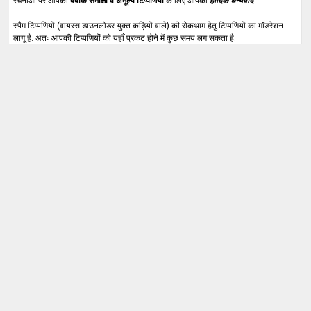
रचनाओं पर आपकी
बेबाक समीक्षा व अमूल्य टिप्पणियों
के लिए आपका
हार्दिक धन्यवाद
.
स्पैम टिप्पणियों (वायरस डाउनलोडर युक्त कड़ियों वाले) की रोकथाम हेतु टिप्पणियों का मॉडरेशन
लागू है. अतः आपकी टिप्पणियों को यहाँ प्रकट होने में कुछ समय लग सकता है.