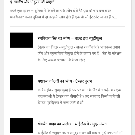
ई-गवर्नेंस और भोंदूराम की कहानी.
पहले एक प्रश्न – दुनिया में कितने तरह के लोग होते हैं? एक दो चार दस बारह
अनगिनत? गलत दुनिया में दो तरह के लोग होते हैं. एक वो जो इंटरनेट जानते हैं, प्...
रणविजय सिंह का व्यंग्य – बाल्ड इज ब्यूटीफ़ुल
(ऊपर का चित्र - ब्यूटीफुल - बाल्ड रजनीकांत) आजकल तमाम
जीव और प्रजातियां विलुप्त होने के कगार पर हैं। शेरों के संरक्षण
के लिए अथक प्रयास किये जा रहे ह...
यशवन्‍त कोठारी का व्यंग्य - टेण्डर पुराण
कवि महोदय सुबह सुबह ही घर पर आ गये और बोल पड़े- यार एक
बात बताओ ये टेण्‍डर क्‍या बीमारी है ? हर सरकार किसी न किसी
टेण्‍डर-प्रक्रिया में फंस जाती है औ...
गोवर्धन यादव का आलेख - थाईलैंड में समुद्र मंथन
थाईलैंड में समुद्र मंथन समुद्र मंथन की कहानी मुझे बचपन में माँ