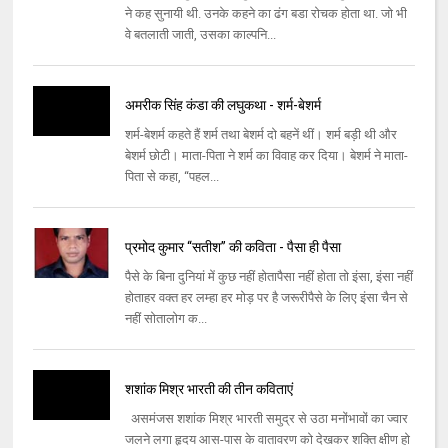
ने कह सुनायी थी. उनके कहने का ढंग बडा रोचक होता था. जो भी
वे बतलाती जाती, उसका काल्पनि...
अमरीक सिंह कंडा की लघुकथा - शर्म-बेशर्म
शर्म-बेशर्म कहते हैं शर्म तथा बेशर्म दो बहनें थीं। शर्म बड़ी थी और
बेशर्म छोटी। माता-पिता ने शर्म का विवाह कर दिया। बेशर्म ने माता-
पिता से कहा, ‘‘पहल...
प्रमोद कुमार ‘‘सतीश’’ की कविता - पैसा ही पैसा
पैसे के बिना दुनियां में कुछ नहीं होतापैसा नहीं होता तो इंसा, इंसा नहीं
होताहर वक्त हर लम्हा हर मोड़ पर है जरूरीपैसे के लिए इंसा चैन से
नहीं सोतालोग क...
शशांक मिश्र भारती की तीन कविताएं
असमंजस शशांक मिश्र भारती समुद्र से उठा मनोंभावों का ज्‍वार
जलने लगा हृदय आस-पास के वातावरण को देखकर शक्‍ति क्षीण हो