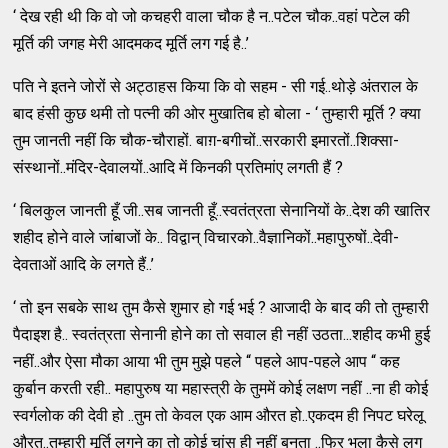
‘ देख रही थी कि वो जो कचहरी वाला चौक है न..पटेल चौक..वहां पटेल की
मूर्ति की जगह मेरी आदमकद मूर्ति लग गई है..’
पति ने इतने जोरों से अट्ठाहस किया कि वो सहम - सी गई..थोड़े अंतराल के
बाद हंसी कुछ थमी तो पत्नी की ओर मुखातिब हो बोला - ‘ तुम्हारी मूर्ति ? क्या
तुम जानती नहीं कि चौक-चौराहों. बाग़-बगीचों..सरकारी इमारतों..शिक्सा-
संस्थानों..मंदिर-देवालयों..आदि में किनकी प्रतिमांए लगती हैं ?
‘ बिलकुल जानती हूँ जी..सब जानती हूँ..स्वतंत्रता सेनानियों के..देश की खातिर
शहीद होने वाले जांबाजों के.. विद्वान् विचारको..वैज्ञानिकों..महापुरुषों..देवी-
देवताओं आदि के लगते हैं..’
‘ तो इन सबके साथ तुम कैसे शुमार हो गई भई ? आजादी के बाद की तो तुम्हारी
पैदाइश है.. स्वतंत्रता सेनानी होने का तो सवाल ही नहीं उठता...शहीद कभी हुई
नहीं..और ऐसा मौका आया भी तुम मुझे पहले “ पहले आप-पहले आप “ कह
कुर्बान करती रही.. महापुरुष या महास्त्री के तुममें कोई लक्षण नहीं ..ना ही कोई
स्वर्गलोक की देवी हो ..तुम तो केवल एक आम औरत हो..एकदम ही निपट घरेलू
औरत..तुम्हारी मूर्ति लगने का तो कोई चांस ही नहीं बनता ..फिर भला कैसे लग