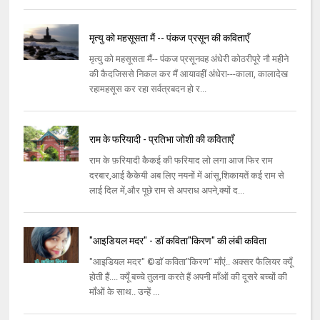
मृत्यु को महसूसता मैं -- पंकज प्रसून की कविताएँ
मृत्यु को महसूसता मैं-- पंकज प्रसूनवह अंधेरी कोठरीपूरे नौ महीने
की कैदजिससे निकल कर मैं आयावहीं अंधेरा---काला, कालादेख
रहामहसूस कर रहा सर्वत्रबदन हो र...
राम के फरियादी - प्रतिभा जोशी की कविताएँ
राम के फ़रियादी कैकई की फरियाद लो लगा आज फिर राम
दरबार,आई कैकेयी अब लिए नयनों में आंसू,शिकायतें कई राम से
लाई दिल में,और पूछे राम से अपराध अपने,क्यों द...
"आइडियल मदर" - डॉ कविता"किरण" की लंबी कविता
"आइडियल मदर" ©डॉ कविता"किरण" माँएं.. अक्सर फैलियर क्यूँ
होती हैं.... क्यूँ बच्चे तुलना करते हैं अपनी माँओं की दूसरे बच्चों की
माँओं के साथ.. उन्हें ...