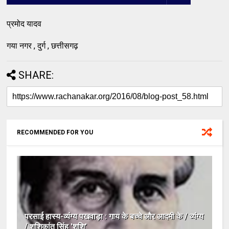
प्रमोद यादव
गया नगर , दुर्ग , छत्तीसगढ़
SHARE:
RECOMMENDED FOR YOU
परसाई हास्य-व्यंग्य पखवाड़ा : गाय के बच्चे और आदमी के / व्यंग्य
/ शशिकांत सिंह 'शशि'