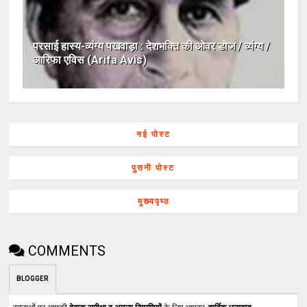
परसाई हास्य-व्यंग्य पखवाड़ा : देशभक्ति की ओवर डोज / व्यंग्य /
आरिफा एविस (Arifa Avis)
नई पोस्ट
पुरानी पोस्ट
मुख्यपृष्ठ
COMMENTS
BLOGGER