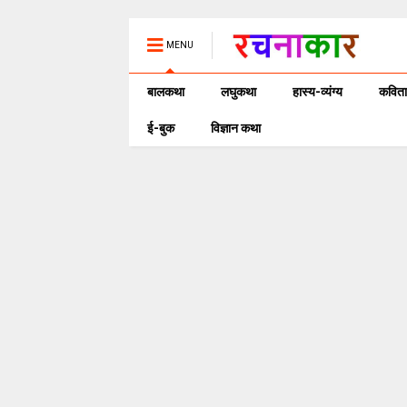
MENU
बालकथा
लघुकथा
हास्य-व्यंग्य
कविता
ई-बुक
विज्ञान कथा