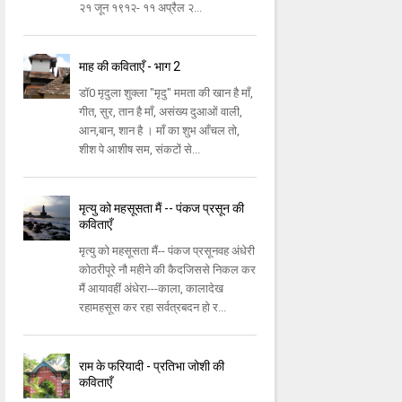
२१ जून १९१२- ११ अप्रैल २...
माह की कविताएँ - भाग 2
डॉ0 मृदुला शुक्ला "मृदु" ममता की खान है माँ,
गीत, सुर, तान है माँ, असंख्य दुआओं वाली,
आन,बान, शान है । माँ का शुभ आँचल तो,
शीश पे आशीष सम, संकटों से...
मृत्यु को महसूसता मैं -- पंकज प्रसून की
कविताएँ
मृत्यु को महसूसता मैं-- पंकज प्रसूनवह अंधेरी
कोठरीपूरे नौ महीने की कैदजिससे निकल कर
मैं आयावहीं अंधेरा---काला, कालादेख
रहामहसूस कर रहा सर्वत्रबदन हो र...
राम के फरियादी - प्रतिभा जोशी की
कविताएँ