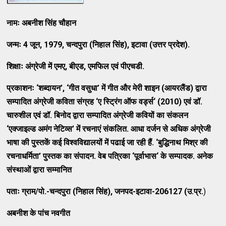
नामः अबनीश सिंह चौहान
जन्मः
4 जून, 1979, चन्दपुरा (निहाल सिंह), इटावा (उत्तर प्रदेश).
शिक्षाः अंग्रेजी में एमए
, बीएड, एमफिल एवं पीएचडी.
प्रकाशनः
‘शब्दायन’, ‘गीत वसुधा’ में गीत और मेरी शाइन (आयरलैंड) द्वारा
सम्पादित अंग्रेजी कविता संग्रह ‘ए स्ट्रिंग ऑफ वर्ड्स‘ (2010) एवं डॉ.
चारुशील एवं डॉ. बिनोद द्वारा सम्पादित अंग्रेजी कवियों का संकलन
‘एक्जाइल्ड अमंग नेटिव्स’ में रचनाएं संकलित. आधा दर्जन से अधिक अंग्रेजी
भाषा की पुस्तकें कई विश्वविद्यालयों में पढाई जा रही हैं. ‘बुद्धिनाथ मिश्र की
रचनाधर्मिता’ पुस्तक का संपादन. वेब पत्रिका ‘पूर्वाभास‘ के सम्पादक. अनेक
संस्थाओं द्वारा सम्मानित
पताः ग्राम
/पो.-चन्दपुरा (निहाल सिंह), जनपद-इटावा-206127 (उ.प्र.
)
अबनीश के पांच नवगीत