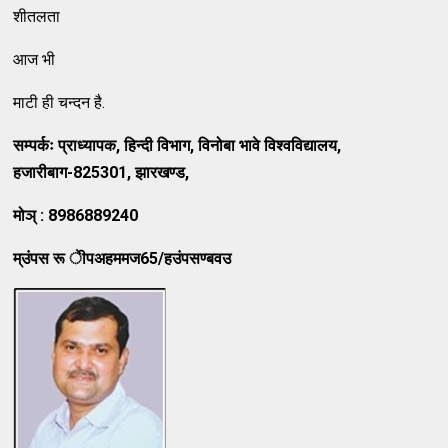
शीतलता
आज भी
माटी ही चन्दन है.
सम्पर्कः प्राध्यापक
, हिन्दी विभाग, विनोबा भावे विश्वविद्यालय,
हजारीबाग-825301, झारखण्ड,
मोञ्
: 8986889240
म्उंपस रू ेीपअहममज
65/हउंपसण्बवउ