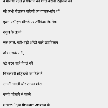
वे मर्सिया पढ़ते हैं गंधराज की श्वेत-वसना टहनियों का
जो कभी गीतकार पंछियों का वाचक-ठौर थीं.
इधर, यहाँ इस चौराहे पर ट्रैफिक त्रिनेत्र
दनुज के तलवे
एक काले, बड़ी-बड़ी आँखों वाले ऊदबिलाव
और उसके संगी,
भूरे बदन वाले नेवले की
चितकबरी हड्डियों पर टिके हैं.
उनकी चमड़ी और उनका मांस
उनके चीखने से पहले
क्षणान्श में एक दैत्याकार उत्खनक के