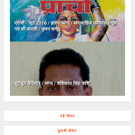
प्राची - जून 2016 / हास्य-व्यंग्य / धारावाहिक उपन्यास / एक
गधे की वापसी / कृश्न चन्दर
सुटेबुल कैरेक्टर / व्यंग्य / शशिकांत सिंह ’शशि’
नई पोस्ट
पुरानी पोस्ट