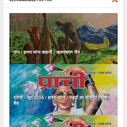
दान / हास्य व्यंग्य कहानी / ऋषभचरण जैन
प्राची - जून 2016 / हास्य-व्यंग्य / गड्ढों का सीक्रेट दिनेश
बैस