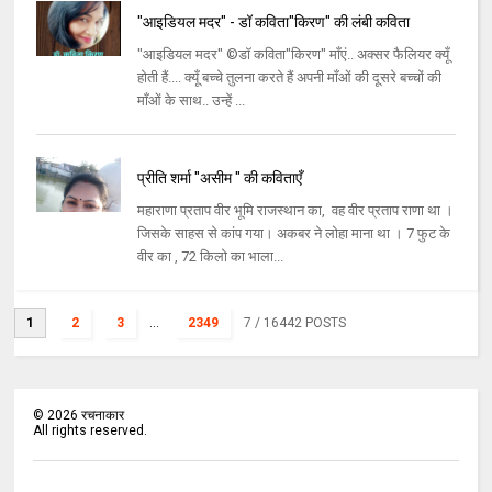
"आइडियल मदर" - डॉ कविता"किरण" की लंबी कविता
"आइडियल मदर" ©डॉ कविता"किरण" माँएं.. अक्सर फैलियर क्यूँ
होती हैं.... क्यूँ बच्चे तुलना करते हैं अपनी माँओं की दूसरे बच्चों की
माँओं के साथ.. उन्हें ...
प्रीति शर्मा "असीम " की कविताएँ
महाराणा प्रताप वीर भूमि राजस्थान का, वह वीर प्रताप राणा था ।
जिसके साहस से कांप गया। अकबर ने लोहा माना था । 7 फुट के
वीर का , 72 किलो का भाला...
1
2
3
...
2349
7
/ 16442 POSTS
©
2026
रचनाकार
All rights reserved.