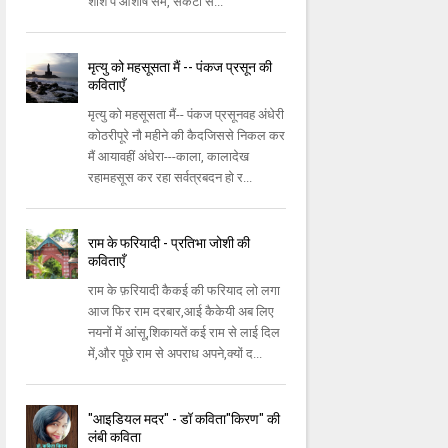
शीश पे आशीष सम, संकटों से...
मृत्यु को महसूसता मैं -- पंकज प्रसून की
कविताएँ
मृत्यु को महसूसता मैं-- पंकज प्रसूनवह अंधेरी
कोठरीपूरे नौ महीने की कैदजिससे निकल कर
मैं आयावहीं अंधेरा---काला, कालादेख
रहामहसूस कर रहा सर्वत्रबदन हो र...
राम के फरियादी - प्रतिभा जोशी की
कविताएँ
राम के फ़रियादी कैकई की फरियाद लो लगा
आज फिर राम दरबार,आई कैकेयी अब लिए
नयनों में आंसू,शिकायतें कई राम से लाई दिल
में,और पूछे राम से अपराध अपने,क्यों द...
"आइडियल मदर" - डॉ कविता"किरण" की
लंबी कविता