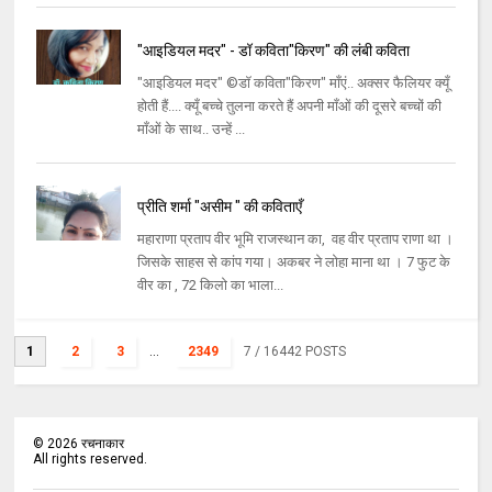
"आइडियल मदर" - डॉ कविता"किरण" की लंबी कविता
"आइडियल मदर" ©डॉ कविता"किरण" माँएं.. अक्सर फैलियर क्यूँ
होती हैं.... क्यूँ बच्चे तुलना करते हैं अपनी माँओं की दूसरे बच्चों की
माँओं के साथ.. उन्हें ...
प्रीति शर्मा "असीम " की कविताएँ
महाराणा प्रताप वीर भूमि राजस्थान का, वह वीर प्रताप राणा था ।
जिसके साहस से कांप गया। अकबर ने लोहा माना था । 7 फुट के
वीर का , 72 किलो का भाला...
1
2
3
...
2349
7
/ 16442 POSTS
©
2026
रचनाकार
All rights reserved.