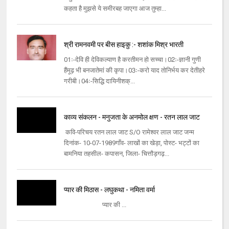
कहता है मुझसे ये समीरबह जाएगा आज तुम्हा...
श्री रामनवमी पर बीस हाइकु :- शशांक मिश्र भारती
01ः-देवि ही देविकल्याण है करतीमन हो सच्चा।​​02ः-ज्ञानी गुणी
हैंमूढ़ भी बनजातेमां की कृपा।​​03ः-करो याद तोनिर्भय कर देतीहरे
गरीबी।​​04ः-सिद्धि दायिनीशक्...
काव्य संकलन - मनुजता के अनमोल क्षण - रतन लाल जाट
कवि-परिचय रतन लाल जाट S/O रामेश्वर लाल जाट जन्म
दिनांक- 10-07-1989गाँव- लाखों का खेड़ा, पोस्ट- भट्टों का
बामनिया तहसील- कपासन, जिला- चित्तौड़गढ़...
प्यार की मिठास - लघुकथा - नमिता वर्मा
प्यार की ...