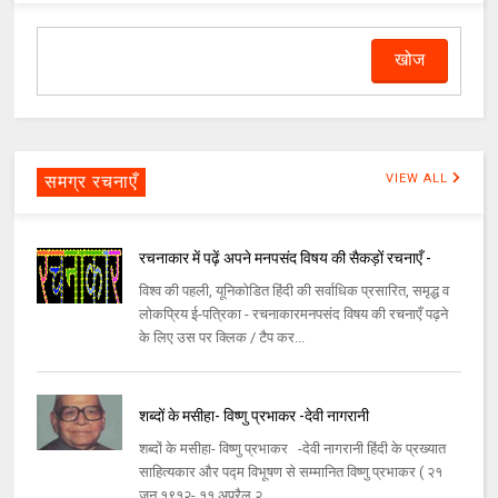
समग्र रचनाएँ
VIEW ALL
रचनाकार में पढ़ें अपने मनपसंद विषय की सैकड़ों रचनाएँ -
विश्व की पहली, यूनिकोडित हिंदी की सर्वाधिक प्रसारित, समृद्ध व
लोकप्रिय ई-पत्रिका - रचनाकारमनपसंद विषय की रचनाएँ पढ़ने
के लिए उस पर क्लिक / टैप कर...
शब्दों के मसीहा- विष्णु प्रभाकर -देवी नागरानी
शब्दों के मसीहा- विष्णु प्रभाकर -देवी नागरानी हिंदी के प्रख्यात
साहित्यकार और पद्म विभूषण से सम्मानित विष्णु प्रभाकर ( २१
जून १९१२- ११ अप्रैल २...