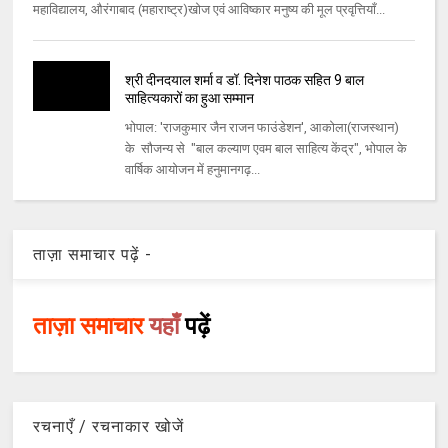
महाविद्यालय, औरंगाबाद (महाराष्ट्र)खोज एवं आविष्कार मनुष्य की मूल प्रवृत्तियाँ...
श्री दीनदयाल शर्मा व डॉ. दिनेश पाठक सहित 9 बाल
साहित्यकारों का हुआ सम्मान
भोपाल: 'राजकुमार जैन राजन फाउंडेशन', आकोला(राजस्थान)
के सौजन्य से "बाल कल्याण एवम बाल साहित्य केंद्र", भोपाल के
वार्षिक आयोजन में हनुमानगढ़...
ताज़ा समाचार पढ़ें -
ताज़ा समाचार
यहाँ
पढ़ें
रचनाएँ / रचनाकार खोजें