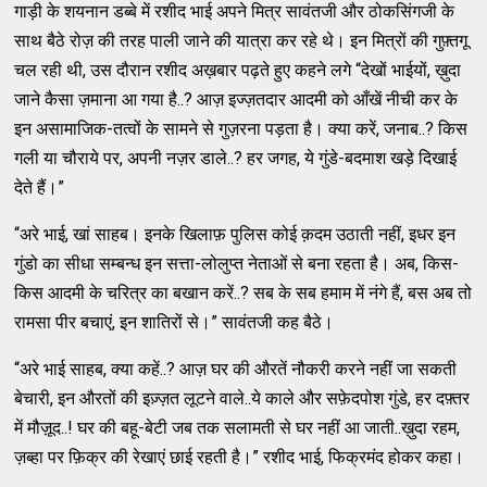
गाड़ी के शयनान डब्बे में रशीद भाई अपने मित्र सावंतजी और ठोकसिंगजी के
साथ बैठे रोज़ की तरह पाली जाने की यात्रा कर रहे थे। इन मित्रों की गुफ़्तगू
चल रही थी, उस दौरान रशीद अख़बार पढ़ते हुए कहने लगे “देखों भाईयों, ख़ुदा
जाने कैसा ज़माना आ गया है..? आज़ इज्ज़तदार आदमी को आँखें नीची कर के
इन असामाजिक-तत्वों के सामने से गुज़रना पड़ता है। क्या करें, जनाब..? किस
गली या चौराये पर, अपनी नज़र डाले..? हर जगह, ये गुंडे-बदमाश खड़े दिखाई
देते हैं।”
“अरे भाई, खां साहब। इनके खिलाफ़ पुलिस कोई क़दम उठाती नहीं, इधर इन
गुंडो का सीधा सम्बन्ध इन सत्ता-लोलुप्त नेताओं से बना रहता है। अब, किस-
किस आदमी के चरित्र का बखान करें..? सब के सब हमाम में नंगे हैं, बस अब तो
रामसा पीर बचाएं, इन शातिरों से।” सावंतजी कह बैठे।
“अरे भाई साहब, क्या कहें..? आज़ घर की औरतें नौकरी करने नहीं जा सकती
बेचारी, इन औरतों की इज़्ज़त लूटने वाले..ये काले और सफ़ेदपोश गुंडे, हर दफ़्तर
में मौज़ूद..! घर की बहू-बेटी जब तक सलामती से घर नहीं आ जाती..ख़ुदा रहम,
ज़ब्हा पर फ़िक्र की रेखाएं छाई रहती है।” रशीद भाई, फिक्रमंद होकर कहा।