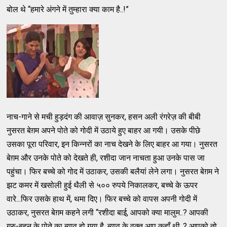
बोल थे “हमारे अंगने में तुम्हारा क्या काम है..!”
नाच-गाने से मची हुड़दंग की आवाज़ सुनकर, हसन अली रंगरेज़ की बीबी
नुसरत बेग़म अपने पोते को गोदी में उठाये हुए बाहर आ गयी। उसके पीछे
उसका पूरा परिवार, इन किन्नरों का नाच देखने के लिए बाहर आ गया। नुसरत
बेग़म और उनके पोते को देखते ही, रशीदा जान नाचता हुआ उनके पास जा
पहुंचा। फिर बच्चे को गोद में उठाकर, उसकी बलैयां लेने लगा। नुसरत बेग़म ने
झट कमर में खसोली हुई थैली से ५०० रुपये निकालकर, बच्चे के ऊपर
वारे...फिर उसके हाथ में, थमा दिए। फिर बच्चे को वापस अपनी गोदी में
उठाकर, नुसरत बेग़म कहने लगी “रशीदा बाई, आपको क्या मालुम..? आपकी
गुरु-बहन के पोते का ब्याव हो गया है, ब्याव के वक़्त आप कहाँ थी..? आपको तो