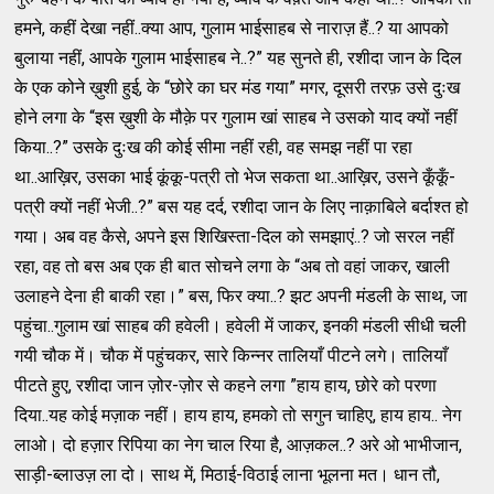
हमने, कहीं देखा नहीं..क्या आप, गुलाम भाईसाहब से नाराज़ हैं..? या आपको
बुलाया नहीं, आपके गुलाम भाईसाहब ने..?” यह सुनते ही, रशीदा जान के दिल
के एक कोने ख़ुशी हुई, के “छोरे का घर मंड गया” मगर, दूसरी तरफ़ उसे दुःख
होने लगा के “इस ख़ुशी के मौक़े पर गुलाम खां साहब ने उसको याद क्यों नहीं
किया..?” उसके दुःख की कोई सीमा नहीं रही, वह समझ नहीं पा रहा
था..आख़िर, उसका भाई कूंकू-पत्री तो भेज सकता था..आख़िर, उसने कूँकूँ-
पत्री क्यों नहीं भेजी..?” बस यह दर्द, रशीदा जान के लिए नाक़ाबिले बर्दाश्त हो
गया। अब वह कैसे, अपने इस शिखिस्ता-दिल को समझाएं..? जो सरल नहीं
रहा, वह तो बस अब एक ही बात सोचने लगा के “अब तो वहां जाकर, खाली
उलाहने देना ही बाकी रहा।” बस, फिर क्या..? झट अपनी मंडली के साथ, जा
पहुंचा..गुलाम खां साहब की हवेली। हवेली में जाकर, इनकी मंडली सीधी चली
गयी चौक में। चौक में पहुंचकर, सारे किन्नर तालियाँ पीटने लगे। तालियाँ
पीटते हुए, रशीदा जान ज़ोर-ज़ोर से कहने लगा ”हाय हाय, छोरे को परणा
दिया..यह कोई मज़ाक नहीं। हाय हाय, हमको तो सगुन चाहिए, हाय हाय.. नेग
लाओ। दो हज़ार रिपिया का नेग चाल रिया है, आज़कल..? अरे ओ भाभीजान,
साड़ी-ब्लाउज़ ला दो। साथ में, मिठाई-विठाई लाना भूलना मत। धान तौ,