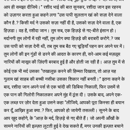
आप ही समझा दीजिये।” रशीद भाई की बात सुनकर, रशीदा जान इस रहस्य
को उज़ागर करता हुआ कहने लगा “उस पापी सुलतान खां को सज़ा देने वाला
कौन है..? किसी मर्द ने उसको सज़ा नहीं दी है, उसको सज़ा देने वाला है, एक
हिज़डा। वह है, रशीदा जान। तुम सब, एक हिज़ड़े से गए-बीते इंसान हो।
मर्दानगी तुम लोगों में रही नहीं, तुम लोग क्या हिज़ड़े की बराबरी करोगे..? जब
उस पापी को सज़ा देनी थी, तब तुम सब बैठ गए चूड़ियाँ पहन कर अपने घर में।
तुम लोगों की इन गुंडों से डरने की आदत के कारण ही, सरे-आम कई मज़लूम
नारियों की मासूम की ज़िंदगी बरबाद हुई है और होती जा रही है। आज़ तुम में से
१
कोई एक भी मर्द उसका
तखालुफ़ करने की हिम्मत दिखाता, तो आज़ यह
गुलाम खां साहब की बच्ची नसीबा उसका शिकार नहीं बनती।” इतना कहने के
बाद, रशीदा जान अपने पर्स से एक चांदी की डिबिया निकाली, फिर उसमें से
एक पान की गिलोरी निकालकर अपने मुंह में ठूंस दी। उसके बाद, अपने एक-
एक लब्ज़ पर ज़ोर देता हुआ उसने कहा “लीजिये, आपको पूरा किस्सा ही बयान
कर दूँ..आख़िर हुआ क्या..? फिर, आपको हो जायेगी तसल्ली। सुनने के बाद
आप ख़ुद कहोगे, के “आज़ के मर्द, हिज़ड़े से गए बीते हैं। जो अपनी आँखों के
सामने नारियों की इज़्ज़त लुटती हुई वे देख सकते हैं, मगर उनकी इज़्ज़त बचाने