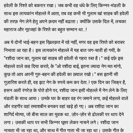
हवेली के रिश्ते को बकरार रखा। जब कभी वह धंधे के लिए किन्नर-मंडली के
साथ इस लायकांन मोहल्ले में आता, तब वह कभी भी गुलाम खां साहब की हवेली
की तरफ़ नेग लेने हेतु अपने क़दम नहीं बढाता। क्योंकि उसके दिल में, लचका
महाराज और नूरजहां के रिश्ते का बहुत सम्मान था...!
अब ये दोनों भाई-बहन इस ख़िलक़त में रहे नहीं, मगर वह इस रिश्ते को बराबर
निभाता आ रहा है। इस लायकांन मोहल्ले में यह बात जग-चावी हो गयी, के
“रशीदा जान का, गुलाम खां साहब की हवेली से गहरा रब्त है।” कई दफ़े इस
मोहल्ले वाले कह दिया करते, के “ओ रशीदा बाई, इतना ज़्यादा नेग मत मांगो,
कुछ तो आप अपनी गुरु-बहन की हवेली का ख़्याल रखो।” बस इतनी सी
गुज़ारिश करते ही, वह झट नेग के रुपये कम कर देता..! एक दिन का जिक्र है,
हसन अली रंगरेज़ के पोते होने पर, रशीदा जान इसी मोहल्ले में नेग लेने के लिए
मंडली के साथ आया। उनके घर के बाहर वह रंग जमाने लगा, कई मोहल्ले वाले
और राहगीर वहां तमाशबीन बनकर वहां खड़े हो गए। अब रशीदा जान का
शागिर्द मोत्या, जो बीस साल का युवक था...ज़ोर-ज़ोर से ढोलकी पर थाप देने
लगा। उसकी थाप पर सभी किन्नर घूमर लेकर नाचने लगे। रशीदा जान
नाचता भी जा रहा था, और साथ में गीत गाता भी जा रहा था। उसके गीत के