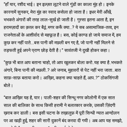
“हाँ यार, रशीद भाई। इन इज़्ज़त लूटने वाले गुंडों का काला मुंह हो। इनके
कारनामें सुनकर, मेरा मुंह का स्वाद कसेला हो जाता है। इधर मेरी आँखें,
भभकते अंगारों की तरह लाल-सुर्ख हो जाती है। गुस्सा इतना आता है, इन
हरामज़ादों का क़त्ल कर बैठूं..मगर करूँ क्या...? ये सब असामाजिक-तत्व, इन
राजनेताओं के आशीर्वाद से महफूज़ है। बस, कोई काण्ड हो जाये समाज में, हम
कुछ कर नहीं पाते....बस पानी की मछली बन गए है, जो पानी नहीं मिलने से
तड़फती हुई अपने प्राण छोड़ देती है।” सावंतजी ने दुखी होकर कहा।
“कुछ भी बात आप बताना चाहो, तो आप खुलकर बोला करो..यह क्या है..भभकते
अंगारे, बिना पानी की मछली..? अरे जनाब, मुहावरों से पेट नहीं भरा जाता...बात
साफ़-साफ़ बताया करो। आख़िर, कहना क्या चाहते हैं, आप..?” ठोकसिंगजी
बोले।
“बात आख़िर यह है, यार। पाली-शहर की सिन्धु नगर कोलोनी में एक सात
साल की बालिका के साथ किसी हरामी ने बलात्कार करके, उसकी ज़िंदगी
ख़राब कर डाली। बस इसी घटना के तख़ालुफ़ में पूरी सिन्धी न्यात आन्दोलन
पर आ खड़ी हुई, शहर की सारी दुकानें बंद करवा दी गयी। अब आप यह समझो,