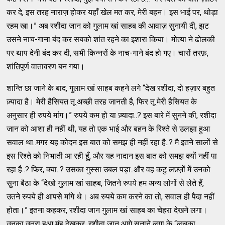
कर दे, इस तरह नाराज़ होकर यहाँ खेल मत कर, मेरी बहन। इस भाई पर, थोड़ा
रहम खा।” अब रशीदा जान को गुलाम खां साहब की आवाज़ सुनायी दी, झट
उसने नाच-गाना बंद कर सबको शांत रहने का इशारा किया। मोत्या ने ढोलकी
पर थाप देनी बंद कर दी, सभी किन्नरों के नाच-गाने बंद हो गए। चारों तरफ़,
शांतिपूर्ण वातावरण बन गया।
शान्ति छा जाने के बाद, गुलाम खां साहब कहने लगे “देख रशीदा, दो हज़ार बहुत
ज़्यादा है। मेरी हैसियत तू अच्छी तरह जानती है, फिर तू मेरी हैसियत के
अनुसार ही रुपये मांग।” रुपये कम हो या ज़्यादा..? इस बारे में सुनने की, रशीदा
जान को आशा ही नहीं थी, यह तो एक भाई और बहन के रिश्ते से उलझा हुआ
सवाल था..मगर यह कोदन इस बात को समझ ही नहीं रहा है..? मै इतने सालों से
इस रिश्ते को निभाती आ रही हूँ, और यह नादान इस बात को समझ क्यों नहीं पा
रहा है..? फिर, क्या..? उसका गुस्सा उबल पड़ा..और वह कटु लफ़्ज़ों में उनको
सुना बैठा के “देखो गुलाम खां साहब, जितने रुपये हम अन्य लोगों से लेते हैं,
उतने रुपये ही आपसे मांगे थे। अब रुपये कम करने का तो, सवाल ही पैदा नहीं
होता।” इतना कहकर, रशीदा जान गुलाम खां साहब का चेहरा देखने लगा।
उनका उतरा हुआ मुंह देखकर, रशीदा जान आगे सुनाने लगा के “लचका