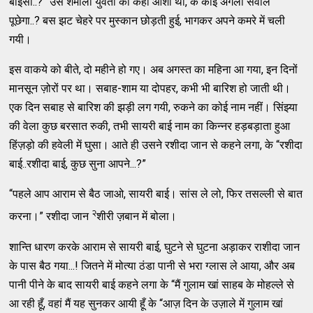
बाईसा..?” उस शर्मीली युवती को कहां आशा थी, के कोई अगला सवाल
पूछेगा..? बस झट चेहरे पर मुस्कान छोड़ती हुई, भागकर अपने कमरे में चली
गयी।
इस वाकये को बीते, दो महीने हो गए। अब अगस्त का महिना आ गया, इन दिनों
मानसून ज़ोरों पर था। सबाह-शाम या दोपहर, कभी भी बारिश हो जाती थी।
एक दिन सबाह से बारिश की झड़ी लग गयी, रुकने का कोई नाम नहीं। सिंझ्या
की वेला कुछ बरसात रुकी, तभी सायरी बाई नाम का किन्नर हड़बड़ाता हुआ
हिंज़ड़ो की हवेली में घुसा। आते ही उसने रशीदा जान से कहने लगा, के “रशीदा
बाई..रशीदा बाई, कुछ सुना आपने...?”
“पहले आप आराम से बैठ जाओ, सायरी बाई। सांस ले लो, फिर तसल्ली से बात
२
करना।” रशीदा जान
शीरी ज़बान में बोला।
शान्ति धारण करके आराम से सायरी बाई, घुटने से घुटना अड़ाकर राशीदा जान
के पास बैठ गया...! जितने में मोत्या ठंडा पानी से भरा ग्लास ले आया, और अब
पानी पीने के बाद सायरी बाई कहने लगा के “मैं गुलाम खां साहब के मोहल्ले से
आ रही हूँ, वहां मैं यह सुनकर आयी हूँ के “आज़ दिन के उज़ाले में गुलाम खां