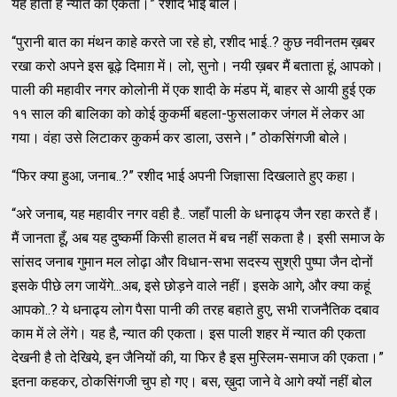
यह होती है न्यात की एकता।” रशीद भाई बोले।
“पुरानी बात का मंथन काहे करते जा रहे हो, रशीद भाई..? कुछ नवीनतम ख़बर
रखा करो अपने इस बूढ़े दिमाग़ में। लो, सुनो। नयी ख़बर मैं बताता हूं, आपको।
पाली की महावीर नगर कोलोनी में एक शादी के मंडप में, बाहर से आयी हुई एक
११ साल की बालिका को कोई कुकर्मी बहला-फुसलाकर जंगल में लेकर आ
गया। वंहा उसे लिटाकर कुकर्म कर डाला, उसने।” ठोकसिंगजी बोले।
“फिर क्या हुआ, जनाब..?” रशीद भाई अपनी जिज्ञासा दिखलाते हुए कहा।
“अरे जनाब, यह महावीर नगर वही है.. जहाँ पाली के धनाढ्य जैन रहा करते हैं।
मैं जानता हूँ, अब यह दुष्कर्मी किसी हालत में बच नहीं सकता है। इसी समाज के
सांसद जनाब गुमान मल लोढ़ा और विधान-सभा सदस्य सुश्री पुष्पा जैन दोनों
इसके पीछे लग जायेंगे...अब, इसे छोड़ने वाले नहीं। इसके आगे, और क्या कहूं
आपको..? ये धनाढ्य लोग पैसा पानी की तरह बहाते हुए, सभी राजनैतिक दबाव
काम में ले लेंगे। यह है, न्यात की एकता। इस पाली शहर में न्यात की एकता
देखनी है तो देखिये, इन जैनियों की, या फिर है इस मुस्लिम-समाज की एकता।”
इतना कहकर, ठोकसिंगजी चुप हो गए। बस, ख़ुदा जाने वे आगे क्यों नहीं बोल