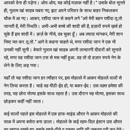
आपको देना ही पड़ेगा। ओय ओय, यह कोई मज़ाक नहीं है।” उसके बोल सुनते
ही, गुलाम खां साहब घबरा गए, झट अपने परिवार के साथ बाहर निकलकर
चौक में आ गए। आकर, रशीदा जान से कहने लगे “अरे मेरी बहन रशीदा तू तो
जानती है, मेरी स्थिति। अभी-अभी बच्चे की शादी की है, हज़ारों रुपये ख़र्च हो
चुके हैं इस शादी में। क़र्ज़ के नीचे, दब चुका हूँ। अब ज़्यादा मांगकर, मेरी शान
भिष्ट मत कर..तू तो..” आगे वे कहना चाहते थे, मगर रशीदा जान ने एक भी
उनकी नहीं सुनी। बेचारे गुलाम खां साहब अपनी लाचारगी दीवारों को सुनाते
रहे, मगर वह रशीदा जान टस से मस नहीं हुआ...वह तो दो हज़ार रुपये नेग के
लेने के लिए अड़ गया।
यहाँ तो यह रशीदा जान हर त्यौहार पर, इस मोहल्ले में आकर मोहल्ले वालों से
नेग लिया करता है। चाहे वह मीठी-ईद हो, या बकर-ईद। उस वक़्त हमेशा की
तरह, यह छोरा मोत्या इसके साथ रहता है। उस दौरान यह मोत्या, इसका साथ
छोड़कर कहीं नहीं जाता।
कई सालों पहले इस मोहल्ले में एक हाफ-माइंड औरत ने आकर मोहल्ले की
साळ में अपना बसेरा बना डाला। मोहल्ले के कई रहम-दिल इंसान उस औरत
का ख़्याल रखते हुए, इसके खाने-पीने व वस्त्र आदि की ज़रूरत पूरी कर देते।