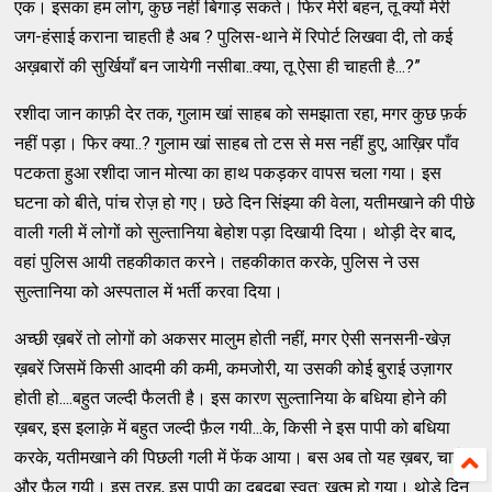
एक। इसका हम लोग, कुछ नहीं बिगाड़ सकते। फिर मेरी बहन, तू क्यों मेरी
जग-हंसाई कराना चाहती है अब ? पुलिस-थाने में रिपोर्ट लिखवा दी, तो कई
अख़बारों की सुर्खियाँ बन जायेगी नसीबा..क्या, तू ऐसा ही चाहती है...?”
रशीदा जान काफ़ी देर तक, गुलाम खां साहब को समझाता रहा, मगर कुछ फ़र्क
नहीं पड़ा। फिर क्या..? गुलाम खां साहब तो टस से मस नहीं हुए, आख़िर पाँव
पटकता हुआ रशीदा जान मोत्या का हाथ पकड़कर वापस चला गया। इस
घटना को बीते, पांच रोज़ हो गए। छठे दिन सिंझ्या की वेला, यतीमखाने की पीछे
वाली गली में लोगों को सुल्तानिया बेहोश पड़ा दिखायी दिया। थोड़ी देर बाद,
वहां पुलिस आयी तहकीकात करने। तहकीकात करके, पुलिस ने उस
सुल्तानिया को अस्पताल में भर्ती करवा दिया।
अच्छी ख़बरें तो लोगों को अकसर मालुम होती नहीं, मगर ऐसी सनसनी-खेज़
ख़बरें जिसमें किसी आदमी की कमी, कमजोरी, या उसकी कोई बुराई उज़ागर
होती हो....बहुत जल्दी फैलती है। इस कारण सुल्तानिया के बधिया होने की
ख़बर, इस इलाक़े में बहुत जल्दी फ़ैल गयी...के, किसी ने इस पापी को बधिया
करके, यतीमखाने की पिछली गली में फेंक आया। बस अब तो यह ख़बर, चारों
और फ़ैल गयी। इस तरह, इस पापी का दबदबा स्वत: ख़त्म हो गया। थोड़े दिन