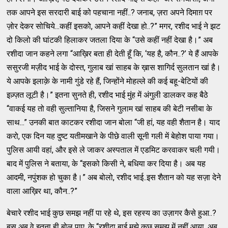
तक आपने इस सरदारी बाई को पहचाना नहीं..? जनाब, ज़रा अपने दिमाग़ पर
ज़ोर देकर सोचिये...कहीं इसको, आपने कहीं देखा हो..?” मगर, रशीद भाई ने झट
दो किलो की घांटकी हिलाकर जतला दिया के “उसे कहीं नहीं देखा है।” अब
रशीदा जान कहने लगा “आख़िर बता ही देती हूँ कि, ‘यह है, कौन..?’ ये हैं आपके
ससुरजी मज़ीद भाई के दोस्त, गुलाब खां साहब के ख़ास शागिर्द सुलतान खां है।
ये आपके इलाक़े के नामी गुंडे रहे हैं, जिन्होंने मोहल्ले की कई बहू-बेटियों की
इज़्ज़त लूटी है।” इतना सुनते ही, रशीद भाई मुंह में अंगुली डालकर कह बैठे
“वाकई यह तो वही सुल्तानिया है, जिसने गुलाम खां साहब की बेटी नसीबा के
साथ...” उनकी बात काटकर रशीदा जान बोला “जी हां, यह वही शैतान है। याद
करो, एक दिन यह दुष्ट यतीमखाने के पीछे वाली सूनी गली में बेहोश पाया गया।
पुलिस आयी वहां, और इसे ले जाकर अस्पताल में एडमिट करवाकर चली गयी।
बाद में पुलिस ने बताया, के “इसको किसी ने, बधिया कर दिया है। अब यह
आदमी, नपुंशक हो चुका है।” अब बोलो, रशीद भाई..इस शैतान को यह सज़ा देने
वाला आख़िर था, कौन..?”
बेचारे रशीद भाई कुछ समझ नहीं पा रहे थे, इस रहस्य का उज़ागर कैसे हुआ..?
बस अब वे इतना ही बोल पाए, के “रशीदा बाई मुझे कुछ समझ में नहीं आया, अब