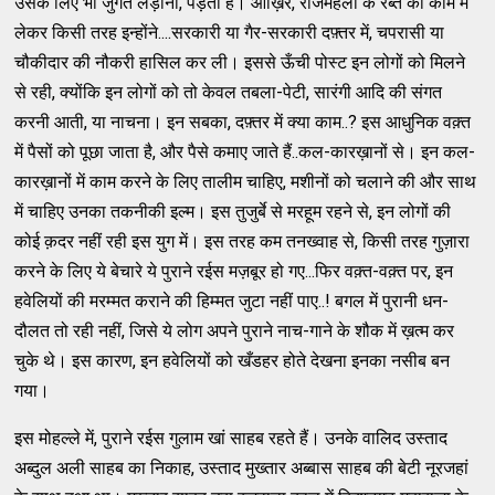
उसके लिए भी जुगत लड़ानी, पड़ती है। आख़िर, राजमहलों के रब्त को काम में
लेकर किसी तरह इन्होंने....सरकारी या गैर-सरकारी दफ़्तर में, चपरासी या
चौकीदार की नौकरी हासिल कर ली। इससे ऊँची पोस्ट इन लोगों को मिलने
से रही, क्योंकि इन लोगों को तो केवल तबला-पेटी, सारंगी आदि की संगत
करनी आती, या नाचना। इन सबका, दफ़्तर में क्या काम..? इस आधुनिक वक़्त
में पैसों को पूछा जाता है, और पैसे कमाए जाते हैं..कल-कारख़ानों से। इन कल-
कारख़ानों में काम करने के लिए तालीम चाहिए, मशीनों को चलाने की और साथ
में चाहिए उनका तकनीकी इल्म। इस तुजुर्बे से मरहूम रहने से, इन लोगों की
कोई क़दर नहीं रही इस युग में। इस तरह कम तनख्वाह से, किसी तरह गुज़ारा
करने के लिए ये बेचारे ये पुराने रईस मज़बूर हो गए...फिर वक़्त-वक़्त पर, इन
हवेलियों की मरम्मत कराने की हिम्मत जुटा नहीं पाए..! बगल में पुरानी धन-
दौलत तो रही नहीं, जिसे ये लोग अपने पुराने नाच-गाने के शौक में ख़त्म कर
चुके थे। इस कारण, इन हवेलियों को खँडहर होते देखना इनका नसीब बन
गया।
इस मोहल्ले में, पुराने रईस गुलाम खां साहब रहते हैं। उनके वालिद उस्ताद
अब्दुल अली साहब का निकाह, उस्ताद मुख्तार अब्बास साहब की बेटी नूरजहां