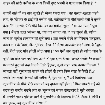
साहब की छोरी नसीबा के साथ किसी दुष्ट आदमी ने गलत काम किया है।”
सायरी बाई की यह बात सुनते ही, मोत्या घबरा गया। वह धूज़ता-धूज़ता कहने
लगा, के “दोपहर के ढाई बजे नसीबा को, यतीमखाने के पीछे वाली गली में घुसते
देखा मैंने। उसके पीछे-पीछे दिलावर का भतीजा सुल्तानिया उस गली में घुस
गया। मैं उस वक़्त अकेला था, क्या कर सकता था..?” यह सुनते ही, रशीदा
जान का क्रोध आसमान को छूने लगा। झट उसने मोत्ये का गिरेबान पकड़कर,
कहने लगा के “बता, और तूने क्या देखा..?” मोत्या घबराकर कहने लगा, के “कुछ
नहीं, मैं तो उल्टे पाँव हवेली लौट आया।” अब ऐसी बात सुनते ही रशीदा जान के
३
गुस्से का कोई पार नहीं, बस उसने तो एक झन्नाटे-दार थप्पड़ उसके
रुख़सारों
पर मारते हुए उसे कह बैठा के “अरे हिज़डा, तू तो सफ़ा-सफ़ कायर निकला..?
जानता नहीं, गुलाम खां साहब की हवेली से हमारे किस तरह के रिश्ते हैं...?
नसीबा हम सभी किन्नरों की भतीजी है, भूल गया तू..? अरे हितंगिया, उस
सुल्तानिया के पीछे-पीछे जाता तो यह दुष्कर्म नहीं होता।” फिर सायरी बाई की
तरफ मुंह करके, कहने लगा के “गुलाम खां साहब समझदार है, मुझे भरोसा
है...उन्होंने ज़रूर पुलिस-थाने में सुल्तानिया के खिलाफ़ रिपोर्ट लिखा दी होगी।
अब ज़रूर, यह सुल्तानिया मरेगा।”