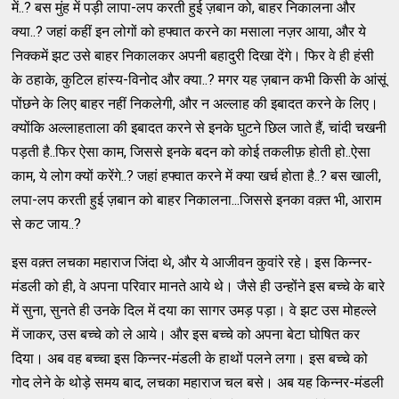
में..? बस मुंह में पड़ी लापा-लप करती हुई ज़बान को, बाहर निकालना और
क्या..? जहां कहीं इन लोगों को हफ्वात करने का मसाला नज़र आया, और ये
निक्कमें झट उसे बाहर निकालकर अपनी बहादुरी दिखा देंगे। फिर वे ही हंसी
के ठहाके, कुटिल हांस्य-विनोद और क्या..? मगर यह ज़बान कभी किसी के आंसूं
पोंछने के लिए बाहर नहीं निकलेगी, और न अल्लाह की इबादत करने के लिए।
क्योंकि अल्लाहताला की इबादत करने से इनके घुटने छिल जाते हैं, चांदी चखनी
पड़ती है..फिर ऐसा काम, जिससे इनके बदन को कोई तकलीफ़ होती हो..ऐसा
काम, ये लोग क्यों करेंगे..? जहां हफ्वात करने में क्या खर्च होता है..? बस खाली,
लपा-लप करती हुई ज़बान को बाहर निकालना...जिससे इनका वक़्त भी, आराम
से कट जाय..?
इस वक़्त लचका महाराज जिंदा थे, और ये आजीवन कुवांरे रहे। इस किन्नर-
मंडली को ही, वे अपना परिवार मानते आये थे। जैसे ही उन्होंने इस बच्चे के बारे
में सुना, सुनते ही उनके दिल में दया का सागर उमड़ पड़ा। वे झट उस मोहल्ले
में जाकर, उस बच्चे को ले आये। और इस बच्चे को अपना बेटा घोषित कर
दिया। अब वह बच्चा इस किन्नर-मंडली के हाथों पलने लगा। इस बच्चे को
गोद लेने के थोड़े समय बाद, लचका महाराज चल बसे। अब यह किन्नर-मंडली