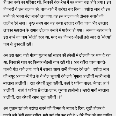
ही उस बच्चे का परिवार थी, जिनकी देख-रेख में यह बच्चा बड़ा होने लगा। इन
किन्नरों ने उस बालक को, नाच-गाने में पारंगत कर दिया। रशीदा जान तो इस
बच्चे को अपना बेटा मानने लग गया, वह इस बालक को ढोलक बजाने की
तालीम देने लगा। कुछ समय बाद यह बच्चा उस्ताद रशीदा जान और उस्ताद
लचका महाराज के समान ढोलक बजाने में पारंगत हो गया। लचका महाराज ने
इस बच्चे का नाम “मोती” रखा था, मगर यह किन्नर-मंडली इसे प्यार से “मोत्या”
नाम से पुकारती रही।
अब इस वक़्त, यही मोत्या गुलाम खां साहब की हवेली में ढोलकी पर थाप दे रहा
था, जिसकी थाप पर किन्नर मंडली नाच रही थी। अब रशीदा जान नाचते-
नाचते गीत गाने लगा, गाने में उसका साथ सभी किन्नर देने लगे। रशीदा जान
की मधुर आवाज़ में गीत के ये बोल सुनायी देने लगे “गुमाना हालीजी म्हारी मानौ
मस्ताना हालीजी। रात अंधारी झुक रहीजी, कहां रे धरिया नाङा, जेवङा, हां रे
हालीजी। कहां रे धरिया छै दांता-फ़ास, गुमाना हालीजी। म्हारी मानौ मस्ताना
हालीजी, रात अंधारी आभा झुक रहीजी।!”
अब गुलाम खां की बर्दाश्त करने की हिम्मत ने ज़वाब दे दिया, दुखी होकर वे
कहने लगे “मेरी बहन रशीदा, मुझे क्यों तंग कर रही है..? तेरे दिल की बात ज़ाहिर