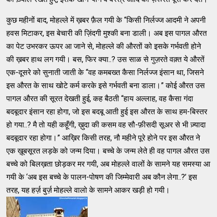
कुछ महीनों बाद, मोहल्ले में ख़बर फ़ैल गयी के “किसी निर्लज्ज आदमी ने अपनी
हवस मिटाकर, इस बेचारी की ज़िंदगी मुश्की बना डाली। अब इस पागल औरत
का पेट उभरकर ऊपर आ जाने से, मोहल्ले की औरतों को इसके गर्भवती होने
की ख़बर हाथ लग गयी। बस, फिर क्या..? उस साळ से गुज़रते वक़्त ये औरतें
एक-दूसरे को सुनाती जाती के “वह कमबख्त कैसा निर्लज्ज इंसान था, जिसने
इस औरत के साथ खोटे कर्म करके इसे गर्भवती बना डाला।” कोई औरत उस
पागल औरत की सूरत देखती हुई, कह बैठती “हाय अल्लाह, वह कैसा गंदा
बदबूदार इंसान रहा होगा, जो इस बदबू आती हुई इस औरत के साथ हम-बिस्तर
हो गया..? मै तो यही कहूँगी, ख़ुदा की कसम वह सौ-फ़ीसदी सूअर से भी ज़्यादा
बदबूदार रहा होगा।” आख़िर किसी तरह, नौ महीने पूरे होने पर इस औरत ने
एक ख़ूबसूरत लड़के को जन्म दिया। बच्चे के जन्म लेते ही वह पागल औरत उस
बच्चे को बिलख़ता छोड़कर मर गयी, अब मोहल्ले वालों के सामने यह समस्या आ
गयी के ‘अब इस बच्चे के पालन-पोषण की जिम्मेवारी अब कौन लेगा..?’ इस
तरह, यह हर्ज़ बुर्ज़ मोहल्ले वालो के सामने आकर खड़ी हो गयी।