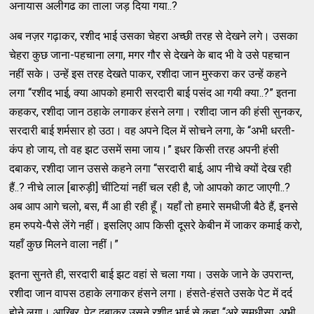
अनायास अलीगढ का ताला जड़ दिया गया..?
अब नज़र गढ़ाकर, रशीद भाई उसका चेहरा अच्छी तरह से देखने लगे। उसका
चेहरा कुछ जाना-पहचाना लगा, मगर गौर से देखने के बाद भी वे उसे पहचान
नहीं सके। उन्हें इस तरह देखते पाकर, रशीदा जान मुस्करा कर उन्हें कहने
लगा “रशीद भाई, क्या आपको हमारी सरदारी बाई पसंद आ गयी क्या..?” इतना
कहकर, रशीदा जान ठहाके लगाकर हंसने लगा। रशीदा जान की हंसी सुनकर,
सरदारी बाई शर्मसार हो उठा। वह अपने दिल में सोचने लगा, के “अभी धरती-
कंप हो जाय, तो वह झट उसमें समा जाय।” इधर किसी तरह अपनी हंसी
दबाकर, रशीदा जान उससे कहने लगा “सरदारी बाई, आप नीचे क्यों देख रही
हैं..? नीचे लाल [बारुड़ी] चींटियां नहीं चल रही है, जो आपको काट जाएगी..?
अब आप आगे चलो, बस, मैं आ ही रही हूँ। यहाँ तो हमारे समधीजी बैठे हैं, इनसे
हम रुपये-पैसे लेंगे नहीं। इसलिए आप किसी दूसरे केबीन में जाकर कमाई करो,
यहाँ कुछ मिलने वाला नहीं।”
इतना सुनते ही, सरदारी बाई झट वहां से चला गया। उसके जाने के उपरान्त,
रशीदा जान वापस ठहाके लगाकर हंसने लगा। हंसते-हंसते उसके पेट में दर्द
होने लगा। आख़िर, पेट दबाकर उसने रशीद भाई से कहा “अरे समधीसा, अभी