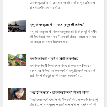
असंख्य दुआओं वाली, आन,बान, शान है । माँ का शुभ आँचल तो,
शीश पे आशीष सम, संकटों से...
मृत्यु को महसूसता मैं -- पंकज प्रसून की कविताएँ
मृत्यु को महसूसता मैं-- पंकज प्रसूनवह अंधेरी कोठरीपूरे नौ महीने
की कैदजिससे निकल कर मैं आयावहीं अंधेरा---काला, कालादेख
रहामहसूस कर रहा सर्वत्रबदन हो र...
राम के फरियादी - प्रतिभा जोशी की कविताएँ
राम के फ़रियादी कैकई की फरियाद लो लगा आज फिर राम
दरबार,आई कैकेयी अब लिए नयनों में आंसू,शिकायतें कई राम से
लाई दिल में,और पूछे राम से अपराध अपने,क्यों द...
"आइडियल मदर" - डॉ कविता"किरण" की लंबी कविता
"आइडियल मदर" ©डॉ कविता"किरण" माँएं.. अक्सर फैलियर क्यूँ
होती हैं.... क्यूँ बच्चे तुलना करते हैं अपनी माँओं की दूसरे बच्चों की