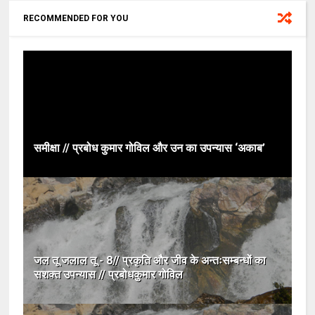
RECOMMENDED FOR YOU
समीक्षा // प्रबोध कुमार गोविल और उन का उपन्यास ‘अकाब’
जल तू जलाल तू - 8// प्रकृति और जीव के अन्तःसम्बन्धों का
सशक्त उपन्यास // प्रबोधकुमार गोविल