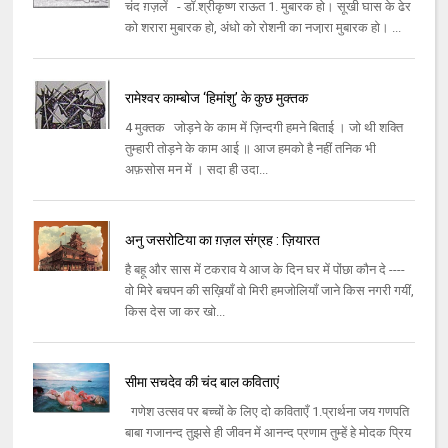
चंद ग़ज़लें - डॉ.श्रीकृष्ण राऊत 1. मुबारक हो। सूखी घास के ढेर
को शरारा मुबारक हो, अंधो को रोशनी का नजा़रा मुबारक हो। ...
रामेश्वर काम्बोज ‘हिमांशु’ के कुछ मुक्तक
4 मुक्तक जोड़ने के काम में ज़िन्दगी हमने बिताई । जो थी शक्ति
तुम्हारी तोड़ने के काम आई ॥ आज हमको है नहीं तनिक भी
अफ़सोस मन में । सदा ही उदा...
अनु जसरोटिया का ग़ज़ल संग्रह : ज़ियारत
है बहू और सास में टकराव ये आज के दिन घर में पोंछा कौन दे ----
वो मिरे बचपन की सख़ियाँ वो मिरी हमजोलियाँ जाने किस नगरी गयीं,
किस देस जा कर खो...
सीमा सचदेव की चंद बाल कविताएं
गणेश उत्सव पर बच्चों के लिए दो कविताएँ 1.प्रार्थना जय गणपति
बाबा गजानन्द तुझसे ही जीवन में आनन्द प्रणाम तुम्हें हे मोदक प्रिय