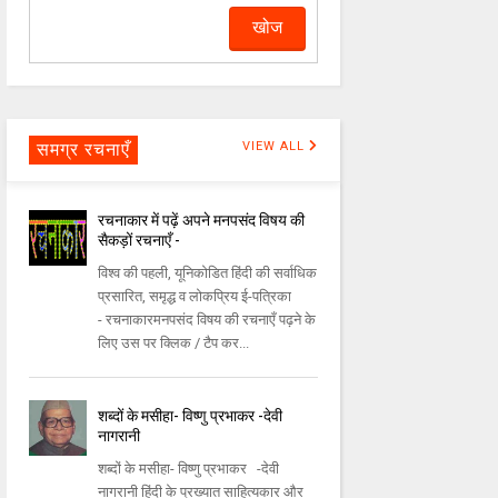
समग्र रचनाएँ
VIEW ALL
रचनाकार में पढ़ें अपने मनपसंद विषय की
सैकड़ों रचनाएँ -
विश्व की पहली, यूनिकोडित हिंदी की सर्वाधिक
प्रसारित, समृद्ध व लोकप्रिय ई-पत्रिका
- रचनाकारमनपसंद विषय की रचनाएँ पढ़ने के
लिए उस पर क्लिक / टैप कर...
शब्दों के मसीहा- विष्णु प्रभाकर -देवी
नागरानी
शब्दों के मसीहा- विष्णु प्रभाकर -देवी
नागरानी हिंदी के प्रख्यात साहित्यकार और