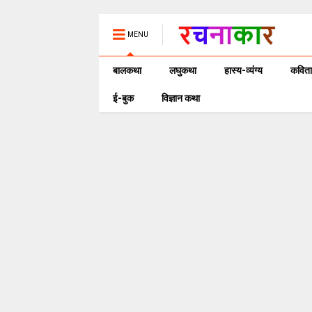
MENU
बालकथा
लघुकथा
हास्य-व्यंग्य
कविता
ई-बुक
विज्ञान कथा