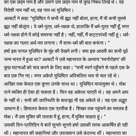
का एक छद्म नाम है और उसने उस छद्म नाम से कुछ निबंध लिखे थे। वह
विदेशी नाम नहीं था, वह नाम था युधिष्ठिर।
अल्बर्टो ने कहा: "युधिष्ठिर ने कभी भी झूठ नहीं बोला, हाना, मैं भी कभी तुमसे
झूठ नहीं बोलूंगा। वे धर्म-पुत्र, धर्म-रक्षक थे; हालांकि मैं धर्म-पुत्र नहीं हूँ, मगर
धर्म-रक्षक होने में कोई समस्या नहीं है। नहीं, नहीं, मैं कट्टरपंथी नहीं हूं। धर्म-
रक्षक का गलत अर्थ मत लगाना। मैं सत्य-धर्म की बात करूंगा। "
हर्षा इस पागल युधिष्ठिर के मुंह की देखने लगी। क्या इस आदमी का कभी पूर्व
जन्म भारत में हुआ था? अल्बर्टो ने उसे महाभारत के अध्याय 'स्वर्गारोहण' की
कुछ घटनाओं को याद करने के लिए कहा। "सभी स्वर्ग पहुँचने से पहले एक के
बाद एक गिर गए। मगर अकेले युधिष्ठिर अविचलित भाव से चल रहे थे।
आखिर तक केवल एक कुत्ता उनके साथ था। युधिष्ठिर मायामुक्त थे। मोक्ष
पाने व्यक्ति ही ऐसा हो सकता है। फिर वह अकेला यात्री थे। वह अपने आप
के नहीं थे। सभी की उपस्थिति के बावजूद भी वह अकेले थे। यह एक अद्भुत
उत्थान है। हिमालय केवल एक प्रतीक है। शिखर तक पहुंचने का मतलब है
मोक्ष। मैं उस मुक्ति की तलाश में हूं, हाना, मैं मुक्ति चाहता हूं। "
उसकी दिन-प्रतिदिन ये बातें सुनते-सुनते हर्षा उसकी तरफ आकर्षित हो रही
थी। महाभारत की कहानियां और उपाख्यान उसे कंठस्थ थीं। महाभारत का