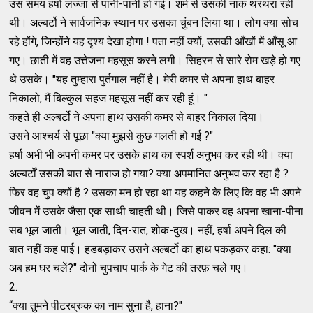
उस समय हर्षा लज्जा से पानी-पानी हो गई। शर्म से उसकी नाक थरथरा रही
थी। अल्बर्टो ने सार्वजनिक स्थान पर उसका चुंबन लिया था। लोग क्या सोच
रहे होंगे, जिन्होंने यह दृश्य देखा होगा ! पता नहीं क्यों, उसकी आँखों में आँसू आ
गए। छाती में वह उत्तेजना महसूस करने लगी। सिहरन से सारे रोम खड़े हो गए
थे उसके। "यह तुम्हारा पुर्तगाल नहीं है। मेरी कमर से अपना हाथ बाहर
निकालो, मैं बिल्कुल सहज महसूस नहीं कर रही हूं। "
कहते ही अल्बर्टो ने अपना हाथ उसकी कमर से बाहर निकाल दिया।
उसने आश्चर्य से पूछा "क्या मुझसे कुछ गलती हो गई ?"
हर्षा अभी भी अपनी कमर पर उसके हाथ का स्पर्श अनुभव कर रही थी। क्या
अल्बर्टों उसकी बात से नाराज हो गया? क्या अपमानित अनुभव कर रहा है ?
फिर वह चुप क्यों है ? उसका मन हो रहा था यह कहने के लिए कि वह भी अपने
जीवन में उसके जैसा एक साथी चाहती थी। जिसे पाकर वह अपना खाना-पीना
सब भूल जाती। भूल जाती, दिन-रात, शोक-दुख। नहीं, हर्षा अपने दिल की
बात नहीं कह पाई। हडबड़ाकर उसने अल्बर्टो का हाथ पकड़कर कहा: "क्या
अब हम घर चलें?" दोनों चुपचाप पार्क के गेट की तरफ़ चले गए।
2.
“क्या तुमने पीटरब्रुक का नाम सुना है, हाना?"