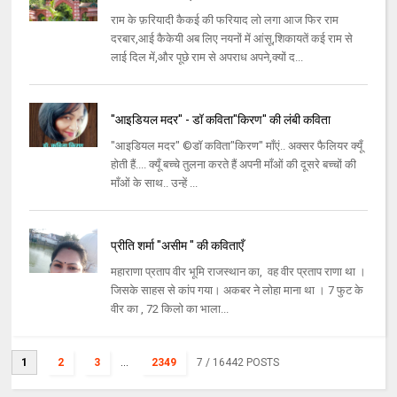
राम के फ़रियादी कैकई की फरियाद लो लगा आज फिर राम
दरबार,आई कैकेयी अब लिए नयनों में आंसू,शिकायतें कई राम से
लाई दिल में,और पूछे राम से अपराध अपने,क्यों द...
"आइडियल मदर" - डॉ कविता"किरण" की लंबी कविता
"आइडियल मदर" ©डॉ कविता"किरण" माँएं.. अक्सर फैलियर क्यूँ
होती हैं.... क्यूँ बच्चे तुलना करते हैं अपनी माँओं की दूसरे बच्चों की
माँओं के साथ.. उन्हें ...
प्रीति शर्मा "असीम " की कविताएँ
महाराणा प्रताप वीर भूमि राजस्थान का, वह वीर प्रताप राणा था ।
जिसके साहस से कांप गया। अकबर ने लोहा माना था । 7 फुट के
वीर का , 72 किलो का भाला...
1
2
3
...
2349
7
/ 16442 POSTS