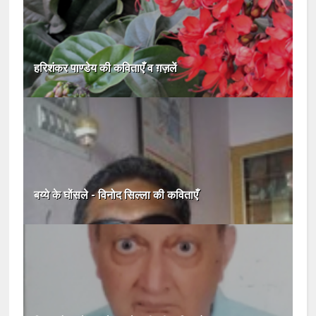
हरिशंकर पाण्डेय की कविताएँ व ग़ज़लें
बय्ये के घोंसले - विनोद सिल्ला की कविताएँ